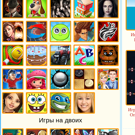
Ролики
Игры
Сабфей
Клаус
Серф
Игры
Игры
Игры
Игры
Игры
Слендермен
Собаки
Страшилки
Стройка
Сумерки
И
Игры Тайны
Тактические
Игры
Игры Тарзан
Игры Тату
Игры
Тамагочи
Игры
Игры Торты
Игры
Игры Учим
Игры Пять
Теннис
Тракторы
Английский
Ночей с
Фредди
Игры
Игры
Игры Шары
Игры
Игры Школа
Хоккей
Шарлотта
Шашки
Земляничка
Игр
Оп
Игры Эйви
Спанч Боб
Игры
Ханна
Игры на двоих
черепашки
Монтана
ниндзя
Игры