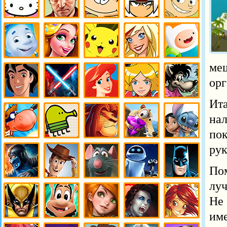
Игры Хелло
Игры ГТА
Игры
Игры Кик
Игры Кит
Китти
Масяня
Бутовский
виси Кэт
Игры
Игры
Игры
Игры
Игры
ме
Фиксики
Рапунцель
Покемоны
Друзья
Картун
ангелов
нетворк
орг
Ита
Игры
Игры
Игры
Игры Тотали
Игры Ну
Алладин
Звездные
Русалочка
Спайс
погоди
на
войны
пок
Игры Супер
Игры Дудл
Игры
Игры
Игры Лило
рук
корова
джамп
Король Лев
Ледниковый
и Стич
период
Пом
Игры
Игры
Игры
Игры Валли
Игры
лу
Мортал
История
Рататуй
Бэтмен
Комбат
игрушек
Не
име
Игры Люди
Игры Кузя
Игры Ким 5
Игры
Игры