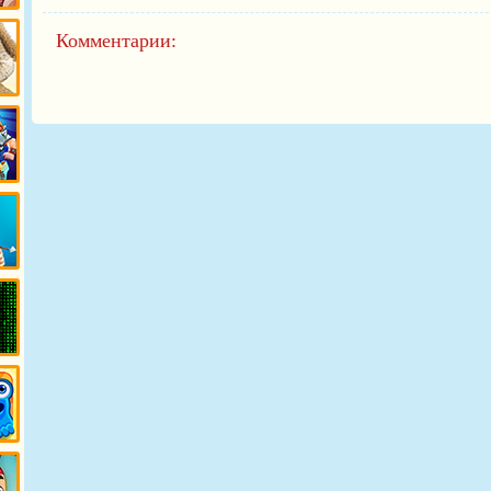
Комментарии:
е
к