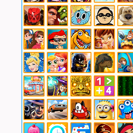
Игры Эвер
Игры
Игры
Игры
Игры
Афтер Хай
Девушки
Монстр Хай
Флэппи Берд
Бакуган
Эквестрии
13 желаний
Игры
Игры
Игры
Игры
Игры
Бионикл
Варкрафт
Гамбол
Гангам
Говорящи
Стайл
Игры
Игра Гуппи
Игры
Игры Динь-
Игры
Гравити
и Пузырики
Динозавры
Динь
Защита
Фолз
Игры
Игра
Игры Лего
Игры
Игры Лу
Золушка
Зоомагазин
Ниндзя
Лошади
Игры
Игры Магия
Игры Майя
Игры
Игры
Магазин
Математика
Матрица
Игры
Игры
Игры
Игры
Игры
Мафия
Машины
Миксели
Миньоны
Монстры