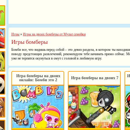
уби
Игры
»
Игры на двоих бомберы от Мульт семейки
Игры бомберы
Бомби все, что видишь перед собой – это девиз раздела, в котором ты находиш
ки
поводу предстоящих развлечений, рекомендуем тебе начинать прямо сейчас. Мо
уже не терпится окунуться в омут с головой в любимую игру.
ек
Игра бомберы на двоих
И
Игра бомберы на двоих 7
онлайн: Бомби это 2
г-
тц