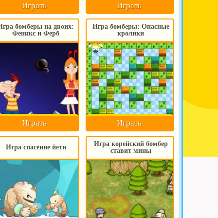
Играть
Играть
Игра бомберы на двоих:
Игра бомберы: Опасные
Феникс и Ферб
кролики
Играть
Играть
Игра корейский бомбер
Игра спасение йети
ставит мины