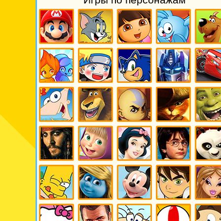
Хейзел
животными
Игры Марио
Игры Том и
Даша
Игры
Игры Ск
Джерри
Следопыт
Смешарики
Ду
Игры
Игры Огонь
Игры
Игры Соник
Игры
Игры Тач
и вода
Наруто
Трансформеры
и Оптимус
Прайм
Игры Финис
Игры
Игры
Игры Кот в
Игры Шр
и Ферб
Мадагаскар
Аватар
сапогах
Игры
Игры Маша
Игры
Игры Гарри
Игры Кун
Пираты
и медведь
Дисней
Поттер
фу панда
карибского
моря
Игры
Игры
Игры
Бен 10 Игры
Игры Бра
Симпсоны
Смурфики
Микки Маус