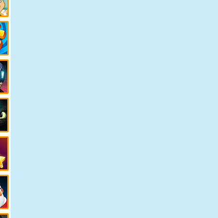
ейк
и
злы
меры
ь
та