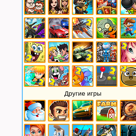
Игра на
Игры на
Игры
Игры на
Игры на
двоих для
двоих для
стрелялки на
двоих
двоих
мальчиков
девочек от
двоих от
бродилки от
бомберы 
от Мульт
Мульт
Мульт
Мульт
Мульт
семейки
семейки
семейки
семейки
семейки
Игры на
Игры гонки
Игры
Игры зомби
Игры Ма
двоих драки
на двоих от
леталки на
на двоих от
на двоих 
от Мульт
Мульт
двоих от
Мульт
Мульт
семейки
семейки
Мульт
семейки
семейки
семейки
Игры Спанч
Игры
Игры
Игры на
Игры Вин
Боб на
футбол на
танчики на
троих от
на двоих 
двоих от
двоих от
двоих от
Мульт
Мульт
Мульт
Мульт
Мульт
семейки
семейки
семейки
семейки
семейки
Игры
Игры Том и
Игры Огонь
Игры
Игры По
Другие игры
Наруто на
Джерри на
и Вода на
Аркады на
на двоих 
двоих от
двоих от
двоих от
двоих от
Мульт
Мульт
Мульт
Мульт
Мульт
семейки
семейки
семейки
семейки
семейки
Игры
Игры
Игры
Игры Ферма
Игры По
Новый год
Классные
Форсаж
предмето