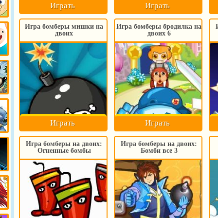
Играть
Играть
Игра бомберы мишки на
Игра бомберы бродилка на
двоих
двоих 6
Играть
Играть
ло
Игра бомберы на двоих:
Игра бомберы на двоих:
Огненные бомбы
Бомби все 3