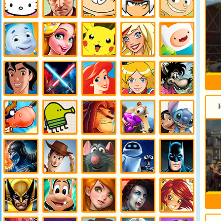
Игры Хелло
Игры ГТА
Игры
Игры Кик
Игры Кит
Китти
Масяня
Бутовский
виси Кэт
Игры
Игры
Игры
Игры
Игры
Фиксики
Рапунцель
Покемоны
Друзья
Картун
ангелов
нетворк
Игры
Игры
Игры
Игры Тотали
Игры Ну
Алладин
Звездные
Русалочка
Спайс
погоди
войны
Игры Супер
Игры Дудл
Игры
Игры
Игры Лило
корова
джамп
Король Лев
Ледниковый
и Стич
период
Игры
Игры
Игры
Игры Валли
Игры
Мортал
История
Рататуй
Бэтмен
Комбат
игрушек
Игры Люди
Игры Кузя
Игры Ким 5
Игры
Игры