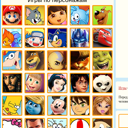
Хейзел
животными
Игры Марио
Игры Том и
Даша
Игры
Игры Скуби
Джерри
Следопыт
Смешарики
Ду
Игры
Игры Огонь
Игры
Игры Соник
Игры
Игры Тачки
и вода
Наруто
Трансформеры
и Оптимус
Прайм
Игры Финис
Игры
Игры
Игры Кот в
Игры Шрек
и Ферб
Мадагаскар
Аватар
сапогах
Игры
Игры
Игры Маша
Игры
Игры Гарри
Игры Кунг-
Перед
Пираты
и медведь
Дисней
Поттер
фу панда
челове
карибского
моря
Игры
Игры
Игры
Бен 10 Игры
Игры Братц
Симпсоны
Смурфики
Микки Маус