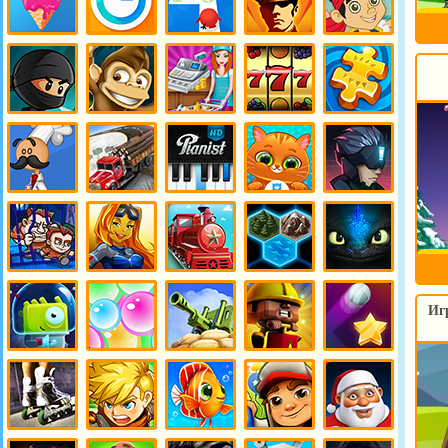
Игры
Игры на
Игры на
Игры
Игры Джейк
Мороженое
Время
Ловкость
Немцы
и Пираты
Нетландии
Игры
Игры
Игры
Игры
Игры Пазлы
Ниндзя
Обезьянки
Обслуживание
Симулятор
Игрового
Автомата
Игры Папа
Игры
Игры
Игры
Игры
Луи
Перевозка
Пианино
Питомцы
Платформеры
Игры Побег
Игры
Игры
Игры
Игры Как
Подводный
Поезда
Пошаговые
Приручить
Мир
Стратегии
Дракона
Иг
Игры
Игры
Игры
Игры
Игры
Пришельцы
Пузыри
Пушки
Разрушение
Рикошет
Игры
Ролевые
Игры Рыбки
Игры
Игры Санта