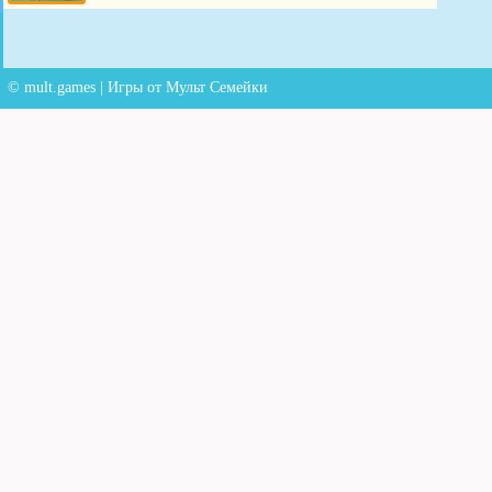
Игры
Ловушки
© mult.games | Игры от Мульт Семейки