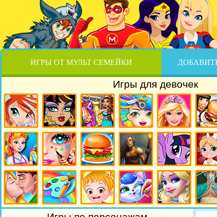
ИГРЫ ОТ МУЛЬТ СЕМЕЙКИ
ДОБАВИТЬ
Игры для девочек
Игры Винкс
Игры Школа
Игры
Игры
Игры барби
Игр
монстров
одевалки
парикмахерская
для девочек
Готовим
для девочек
для девочек
для дев
Игры
Игры
Игры
Игры
Игры пони
Игр
Уборка
Макияж для
кулинария
приключения
больн
девочек
для девочек
Игры
Игры
Игры
Игры уход
Игры
Игр
Игры по персонажам
поцелуи
раскраски
малышка
за
принцессы
Опера