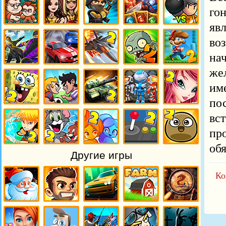
го
яв
Игра на
Игры на
Игры
Игры на
Игры на
двоих для
двоих для
стрелялки на
двоих
двоих
во
мальчиков
девочек от
двоих от
бродилки от
бомберы от
от Мульт
Мульт
Мульт
Мульт
Мульт
на
семейки
семейки
семейки
семейки
семейки
Игры на
Игры гонки
Игры
Игры зомби
Игры Марио
же
двоих драки
на двоих от
леталки на
на двоих от
на двоих от
от Мульт
Мульт
двоих от
Мульт
Мульт
им
семейки
семейки
Мульт
семейки
семейки
семейки
по
Игры Спанч
Игры
Игры
Игры на
Игры Винкс
вс
Боб на
футбол на
танчики на
троих от
на двоих от
двоих от
двоих от
двоих от
Мульт
Мульт
пр
Мульт
Мульт
Мульт
семейки
семейки
семейки
семейки
семейки
обя
Игры
Игры Том и
Игры Огонь
Игры
Игры Поу
Другие игры
Наруто на
Джерри на
и Вода на
Аркады на
на двоих от
двоих от
двоих от
двоих от
двоих от
Мульт
Мульт
Мульт
Мульт
Мульт
семейки
Ко
семейки
семейки
семейки
семейки
Игры
Игры
Игры
Игры Ферма
Игры Поиск
Новый год
Классные
Форсаж
предметов