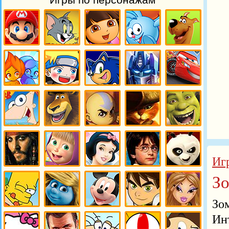
Хейзел
животными
Игры Марио
Игры Том и
Даша
Игры
Игры Скуби
Джерри
Следопыт
Смешарики
Ду
Игры
Игры Огонь
Игры
Игры Соник
Игры
Игры Тачки
и вода
Наруто
Трансформеры
и Оптимус
Прайм
Игры Финис
Игры
Игры
Игры Кот в
Игры Шрек
и Ферб
Мадагаскар
Аватар
сапогах
Иг
Игры
Игры Маша
Игры
Игры Гарри
Игры Кунг-
Зо
Пираты
и медведь
Дисней
Поттер
фу панда
карибского
моря
Зо
Игры
Игры
Игры
Бен 10 Игры
Игры Братц
Ин
Симпсоны
Смурфики
Микки Маус