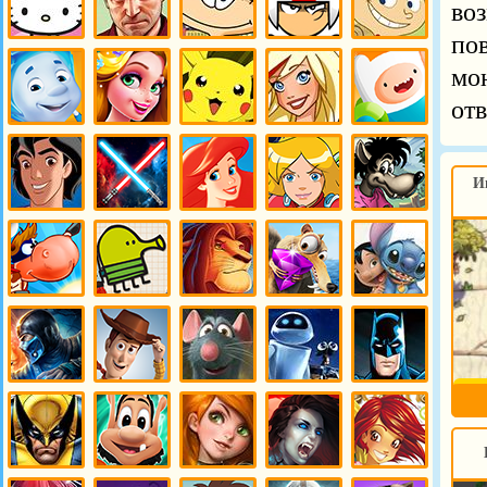
во
по
Игры Хелло
Игры ГТА
Игры
Игры Кик
Игры Кит
Китти
Масяня
Бутовский
виси Кэт
мо
от
Игры
Игры
Игры
Игры
Игры
Фиксики
Рапунцель
Покемоны
Друзья
Картун
ангелов
нетворк
И
Игры
Игры
Игры
Игры Тотали
Игры Ну
Алладин
Звездные
Русалочка
Спайс
погоди
войны
Игры Супер
Игры Дудл
Игры
Игры
Игры Лило
корова
джамп
Король Лев
Ледниковый
и Стич
период
Игры
Игры
Игры
Игры Валли
Игры
Мортал
История
Рататуй
Бэтмен
Комбат
игрушек
Игры Люди
Игры Кузя
Игры Ким 5
Игры
Игры