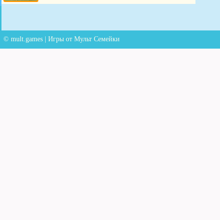
Игры
Ловушки
© mult.games | Игры от Мульт Семейки