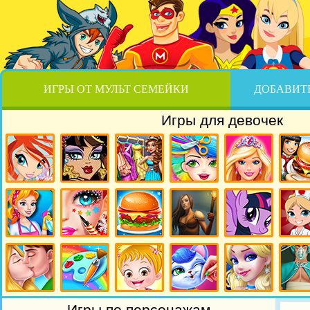
ИГРЫ ОТ МУЛЬТ СЕМЕЙКИ
ДОБАВИТЬ
Игры для девочек
Игры Винкс
Игры Школа
Игры
Игры
Игры барби
Игр
монстров
одевалки
парикмахерская
для девочек
Готовим
для девочек
для девочек
для дев
Игры
Игры
Игры
Игры
Игры пони
Игр
Уборка
Макияж для
кулинария
приключения
больн
девочек
для девочек
Игры
Игры
Игры
Игры уход
Игры
Игр
Игры по персонажам
поцелуи
раскраски
малышка
за
принцессы
Опера