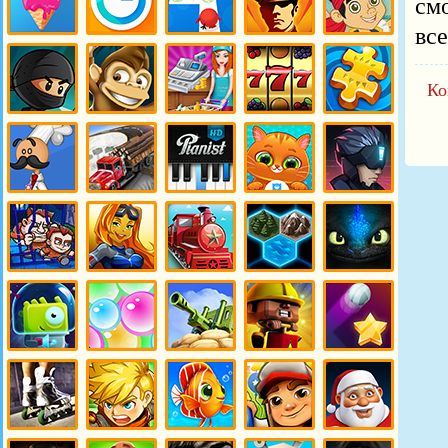
см
вс
Игры
Игры на
Игры на
Игры
Игры Джейк
Мороженое
Время
Ловкость
Немцы
и Пираты
Нетландии
Ко
Игры
Игры
Игры
Игры
Игры Пазлы
Ниндзя
Обезьянки
Обслуживание
Симулятор
Игрового
Автомата
Игры Папа
Игры
Игры
Игры
Игры
Луи
Перевозка
Пианино
Питомцы
Платформеры
Игры Побег
Игры
Игры
Игры
Игры Как
Подводный
Поезда
Пошаговые
Приручить
Мир
Стратегии
Дракона
Игры
Игры
Игры
Игры
Игры
Пришельцы
Пузыри
Пушки
Разрушение
Рикошет
Игры
Ролевые
Игры Рыбки
Игры
Игры Санта