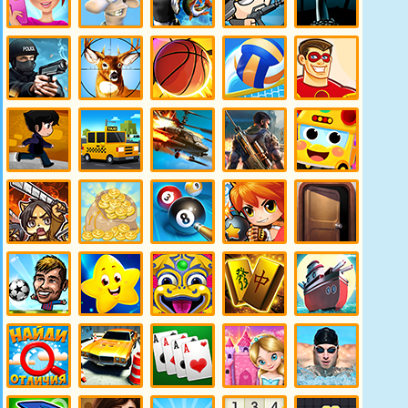
Игры Салон
Игры Как
Игры
Игры
Игры ужасы
Красоты для
достать
рыбалка
солдаты
девочек
соседа
Игры
Игры охота
Игры
Игры
Игры
полиция
баскетбол
волейбол
супергерои
Игры спорт
Игры такси
Игры
Игры
Игры
Вертолеты
Шутеры 3д
Автобусы
Игры Атака
Игры Бизнес
Игры
Игры
Игры Выход
Бильярд
Бомберы
из Комнаты
Игры
Игры для
Игры Зума
Игры
Игры
Головами
детей
Маджонг
Морской
Бой
Игры Найди
Игры
Игры
Игры
Игры