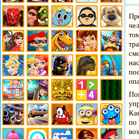
Игры Эвер
Игры
Игры
Игры
Игры
Афтер Хай
Девушки
Монстр Хай
Флэппи Берд
Бакуган
Пр
Эквестрии
13 желаний
че
Игры
Игры
Игры
Игры
Игры
то
Бионикл
Варкрафт
Гамбол
Гангам
Говорящие
Стайл
тр
см
Игры
Игра Гуппи
Игры
Игры Динь-
Игры
Гравити
и Пузырики
Динозавры
Динь
Защита
на
Фолз
по
Игры
Игра
Игры Лего
Игры
Игры Лук
оп
Золушка
Зоомагазин
Ниндзя
Лошади
По
уп
Игры
Игры Магия
Игры Майя
Игры
Игры
Магазин
Математика
Матрица
Ка
по
Игры
Игры
Игры
Игры
Игры
воз
Мафия
Машины
Миксели
Миньоны
Монстры