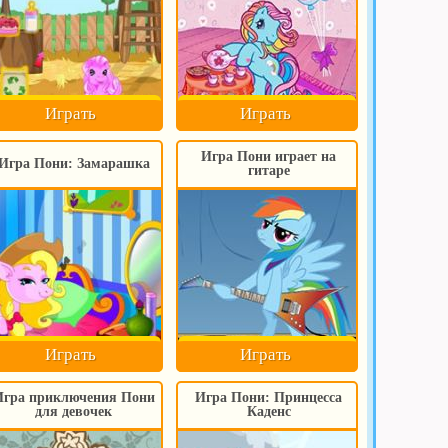
Играть
Играть
Игра Пони играет на
Игра Пони: Замарашка
гитаре
Играть
Играть
Игра приключения Пони
Игра Пони: Принцесса
для девочек
Каденс