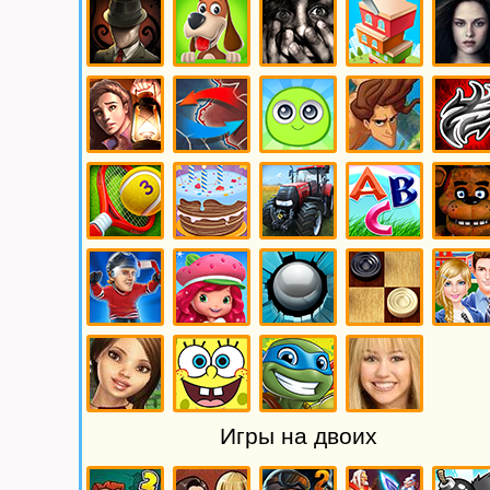
Ролики
Игры
Сабфей
Клаус
Серф
Игры
Игры
Игры
Игры
Игры
Слендермен
Собаки
Страшилки
Стройка
Сумерки
Игры Тайны
Тактические
Игры
Игры Тарзан
Игры Тат
Игры
Тамагочи
Игры
Игры Торты
Игры
Игры Учим
Игры Пят
Теннис
Тракторы
Английский
Ночей с
Фредди
Игры
Игры
Игры Шары
Игры
Игры Шк
Хоккей
Шарлотта
Шашки
Земляничка
Игры Эйви
Спанч Боб
Игры
Ханна
Игры на двоих
черепашки
Монтана
ниндзя
Игры