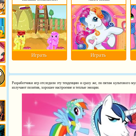
от
рио
от
Играть
Играть
кс
от
Разработчики игр отследили эту тенденцию и сразу же, по пятам культового 
излучают позитив, хорошее настроение и теплые эмоции.
у
от
иск
в