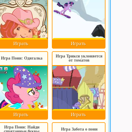
Играть
Играть
Игра Трикси уклоняется
Игра Пони: Одягалка
от томатов
Играть
Играть
Игра Пони: Найди
Игра Забота о пони
спрятанные буквы