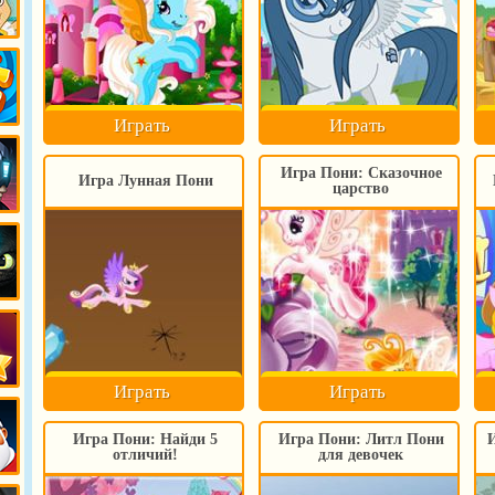
ейк
и
Играть
Играть
злы
Игра Пони: Сказочное
Игра Лунная Пони
царство
меры
ь
Играть
Играть
Игра Пони: Найди 5
Игра Пони: Литл Пони
отличий!
для девочек
та