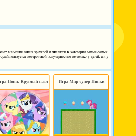
ывают внимания юных зрителей и числятся в категории самых-самых.
рый пользуется невероятной популярностью не только у детей, а и у
гра Пони: Круглый пазл
Игра Мир супер Пинки