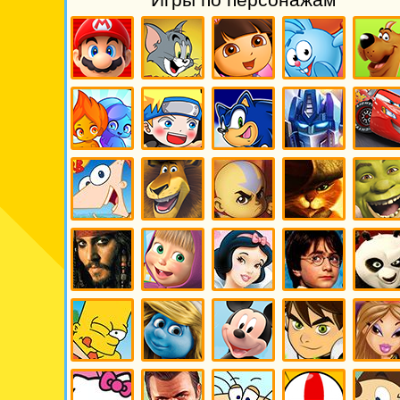
Хейзел
животными
Игры Марио
Игры Том и
Даша
Игры
Игры Ск
Джерри
Следопыт
Смешарики
Ду
Игры
Игры Огонь
Игры
Игры Соник
Игры
Игры Тач
и вода
Наруто
Трансформеры
и Оптимус
Прайм
Игры Финис
Игры
Игры
Игры Кот в
Игры Шр
и Ферб
Мадагаскар
Аватар
сапогах
Игры
Игры Маша
Игры
Игры Гарри
Игры Кун
Пираты
и медведь
Дисней
Поттер
фу панда
карибского
моря
Игры
Игры
Игры
Бен 10 Игры
Игры Бра
Симпсоны
Смурфики
Микки Маус