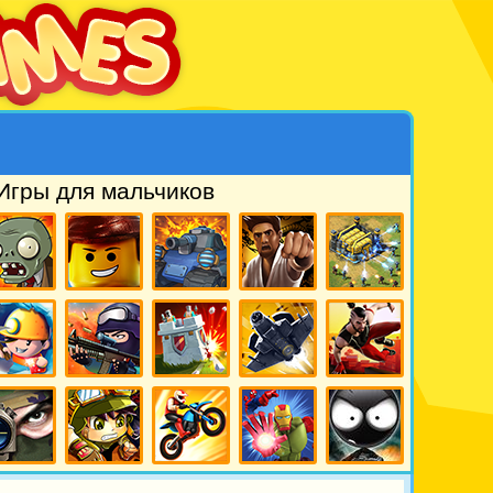
Игры для мальчиков
ры Зомби
Игры Лего
Игры Танки
Игры Драки
Игры
стратегии
Игры
Игры Контр
Игры
Игры
Игры
айнкрафт
Страйк
Защита
Леталки
Паркур
Замка
Игры
Игры
Игры
Игры
Игры
Снайпер
Армия
Мотоциклы
Мстители
Стикмен