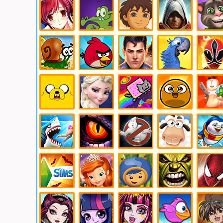
Икс и
с плюсом
Вампиры
Чародейк
Росомаха
Игры Аниме
Игры
Игры Диего
Игры
Игры
Крокодильчик
Ассасин
говорящи
свомпи
кот
Игры
Игры злые
Игры
Игры Рио
Игры
Улитка
птички
Супермен
Рейндже
Самураи
Игры Время
Игры
Игры Кошка
Игры Поу
Игры
приключений
Холодное
Нян
Червячки
сердце
Игры Акулы
Игры
Игры
Игры
Игры
Драконы
Призраки
Овечки
Пингвин
Игры Симс
Игры София
Игры
Игры Халк
Игры
Прекрасная
Умизуми
Человек
Паук