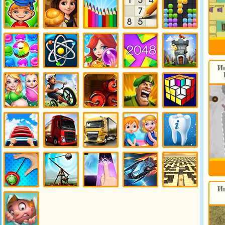
отличия
Парковка
Пасьянс и
Переделки
Плавание
Косынка
Игры
Игры
Игры
Игры
Игры Тетрис
Развивающие
Рестораны
Рисовалки
Судоку
Иг
Игры Три в
Игры
Игры
Игры 2048
Игры
Ряд
Физические
Шарики
Защита
Башни
Игры
Игры
Игры
Игры
Игры
Беременные
Велосипеды
Взрывалки
Войска
Головоломки
Игры Горки
Игры
Игры
Игры
Игры Зубы
Грузовики
Дальнобойщики
Детский Сад
Иг
Игры Йо-Йо
Игры
Игры
Игры
Игры
Катапульты
Кликеры
Космос
Лабиринты