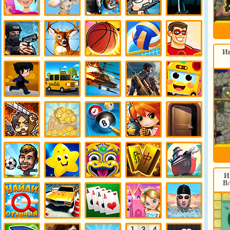
Игры Салон
Игры Как
Игры
Игры
Игры ужасы
Красоты для
достать
рыбалка
солдаты
девочек
соседа
Иг
Игры
Игры охота
Игры
Игры
Игры
полиция
баскетбол
волейбол
супергерои
Игры спорт
Игры такси
Игры
Игры
Игры
Вертолеты
Шутеры 3д
Автобусы
Игры Атака
Игры Бизнес
Игры
Игры
Игры Выход
Бильярд
Бомберы
из Комнаты
И
Игры
Игры для
Игры Зума
Игры
Игры
В
Головами
детей
Маджонг
Морской
Бой
Игры Найди
Игры
Игры
Игры
Игры