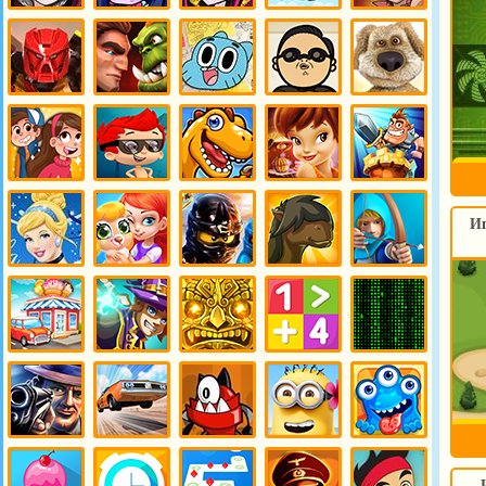
Игры Эвер
Игры
Игры
Игры
Игры
Афтер Хай
Девушки
Монстр Хай
Флэппи Берд
Бакуган
Эквестрии
13 желаний
Игры
Игры
Игры
Игры
Игры
Бионикл
Варкрафт
Гамбол
Гангам
Говорящие
Стайл
Игры
Игра Гуппи
Игры
Игры Динь-
Игры
Гравити
и Пузырики
Динозавры
Динь
Защита
Фолз
Иг
Игры
Игра
Игры Лего
Игры
Игры Лук
Золушка
Зоомагазин
Ниндзя
Лошади
Игры
Игры Магия
Игры Майя
Игры
Игры
Магазин
Математика
Матрица
Игры
Игры
Игры
Игры
Игры
Мафия
Машины
Миксели
Миньоны
Монстры