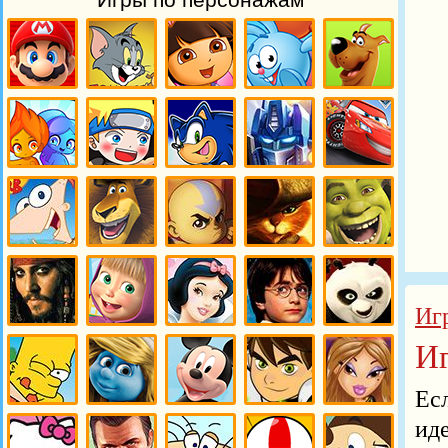
Хейзел
животными
Игры Марио
Игры Том и
Даша
Игры
Игры Скуби
Джерри
Следопыт
Смешарики
Ду
Игры
Игры Огонь
Игры
Игры Соник
Игры
Игры Тачки
и вода
Наруто
Трансформеры
и Оптимус
Прайм
Игры Финис
Игры
Игры
Игры Кот в
Игры Шрек
и Ферб
Мадагаскар
Аватар
сапогах
Иг
Игры
Игры Маша
Игры
Игры Гарри
Игры Кунг-
И
Пираты
и медведь
Дисней
Поттер
фу панда
карибского
моря
Ес
Игры
Игры
Игры
Бен 10 Игры
Игры Братц
ид
Симпсоны
Смурфики
Микки Маус