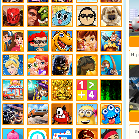
Игры Эвер
Игры
Игры
Игры
Игры
Афтер Хай
Девушки
Монстр Хай
Флэппи Берд
Бакуган
Эквестрии
13 желаний
Игры
Игры
Игры
Игры
Игры
Бионикл
Варкрафт
Гамбол
Гангам
Говорящие
Стайл
Игры
Игра Гуппи
Игры
Игры Динь-
Игры
Игр
Гравити
и Пузырики
Динозавры
Динь
Защита
Фолз
Игры
Игра
Игры Лего
Игры
Игры Лук
Золушка
Зоомагазин
Ниндзя
Лошади
Игры
Игры Магия
Игры Майя
Игры
Игры
Магазин
Математика
Матрица
Игры
Игры
Игры
Игры
Игры
Иг
Мафия
Машины
Миксели
Миньоны
Монстры