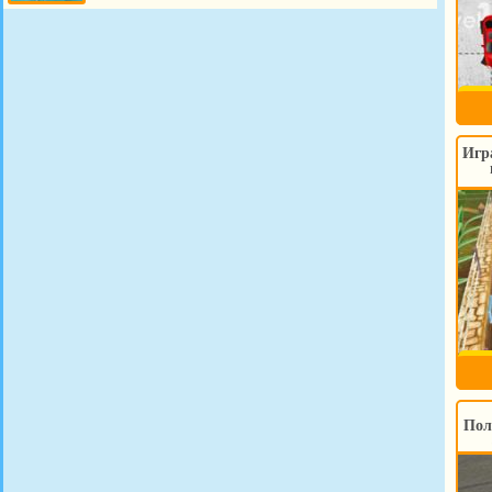
Игры
Ловушки
Игр
Пол