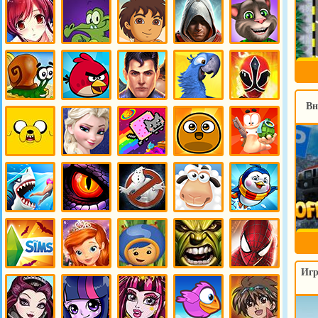
Икс и
с плюсом
Вампиры
Чародейки
Росомаха
Игры Аниме
Игры
Игры Диего
Игры
Игры
Крокодильчик
Ассасин
говорящий
свомпи
кот
Игры
Игры злые
Игры
Игры Рио
Игры
Вн
Улитка
птички
Супермен
Рейнджеры
Самураи
Игры Время
Игры
Игры Кошка
Игры Поу
Игры
приключений
Холодное
Нян
Червячки
сердце
Игры Акулы
Игры
Игры
Игры
Игры
Драконы
Призраки
Овечки
Пингвины
Игр
Игры Симс
Игры София
Игры
Игры Халк
Игры
Прекрасная
Умизуми
Человек
Паук