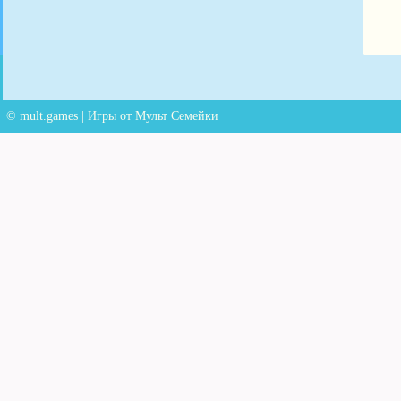
© mult.games | Игры от Мульт Семейки