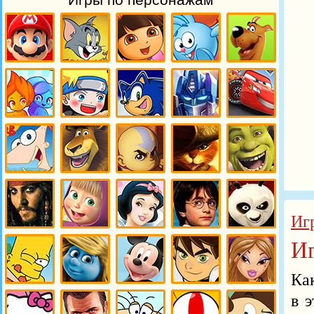
Хейзел
животными
Игры Марио
Игры Том и
Даша
Игры
Игры Скуби
Джерри
Следопыт
Смешарики
Ду
Игры
Игры Огонь
Игры
Игры Соник
Игры
Игры Тачки
и вода
Наруто
Трансформеры
и Оптимус
Прайм
Игры Финис
Игры
Игры
Игры Кот в
Игры Шрек
и Ферб
Мадагаскар
Аватар
сапогах
Иг
Игры
Игры Маша
Игры
Игры Гарри
Игры Кунг-
И
Пираты
и медведь
Дисней
Поттер
фу панда
карибского
моря
Ка
Игры
Игры
Игры
Бен 10 Игры
Игры Братц
в 
Симпсоны
Смурфики
Микки Маус