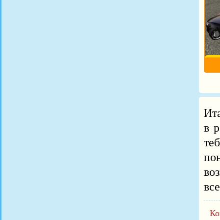
Ит
в 
те
по
во
вс
Ко