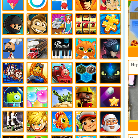
Игры
Игры на
Игры на
Игры
Игры Джейк
Мороженое
Время
Ловкость
Немцы
и Пираты
Нетландии
Игры
Игры
Игры
Игры
Игры Пазлы
Ниндзя
Обезьянки
Обслуживание
Симулятор
Игрового
Автомата
Игры Папа
Игры
Игры
Игры
Игры
Иг
Луи
Перевозка
Пианино
Питомцы
Платформеры
Игры Побег
Игры
Игры
Игры
Игры Как
Подводный
Поезда
Пошаговые
Приручить
Мир
Стратегии
Дракона
Игры
Игры
Игры
Игры
Игры
Пришельцы
Пузыри
Пушки
Разрушение
Рикошет
Игры
Ролевые
Игры Рыбки
Игры
Игры Санта