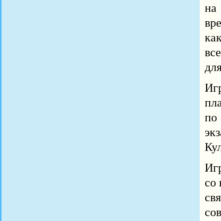
на
вр
ка
вс
дл
Иг
пл
по
экз
Кул
Иг
со
св
со