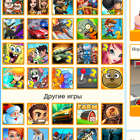
Игра на
Игры на
Игры
Игры на
Игры на
двоих для
двоих для
стрелялки на
двоих
двоих
мальчиков
девочек от
двоих от
бродилки от
бомберы от
от Мульт
Мульт
Мульт
Мульт
Мульт
семейки
семейки
семейки
семейки
семейки
Игры на
Игры гонки
Игры
Игры зомби
Игры Марио
двоих драки
на двоих от
леталки на
на двоих от
на двоих от
Игр
от Мульт
Мульт
двоих от
Мульт
Мульт
семейки
семейки
Мульт
семейки
семейки
семейки
Игры Спанч
Игры
Игры
Игры на
Игры Винкс
Боб на
футбол на
танчики на
троих от
на двоих от
двоих от
двоих от
двоих от
Мульт
Мульт
Мульт
Мульт
Мульт
семейки
семейки
семейки
семейки
семейки
Игры
Игры Том и
Игры Огонь
Игры
Игры Поу
Другие игры
Наруто на
Джерри на
и Вода на
Аркады на
на двоих от
двоих от
двоих от
двоих от
двоих от
Мульт
Мульт
Мульт
Мульт
Мульт
семейки
семейки
семейки
семейки
семейки
Игры
Игры
Игры
Игры Ферма
Игры Поиск
Новый год
Классные
Форсаж
предметов