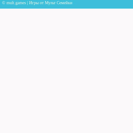
© mult.games | Игры от Мульт Семейки