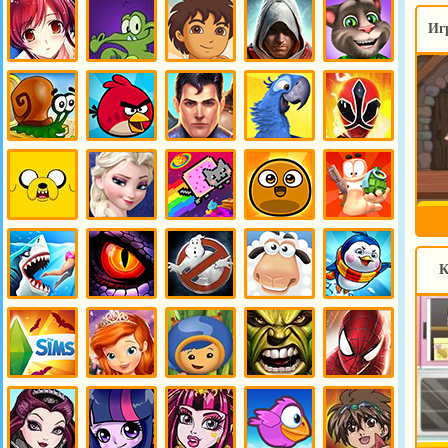
Икс и
с плюсом
Вампиры
Чародейки
Росомаха
Иг
Игры Аниме
Игры
Игры Диего
Игры
Игры
Крокодильчик
Ассасин
говорящий
свомпи
кот
Игры
Игры злые
Игры
Игры Рио
Игры
Улитка
птички
Супермен
Рейнджеры
Самураи
Игры Время
Игры
Игры Кошка
Игры Поу
Игры
приключений
Холодное
Нян
Червячки
сердце
К
Игры Акулы
Игры
Игры
Игры
Игры
Драконы
Призраки
Овечки
Пингвины
Игры Симс
Игры София
Игры
Игры Халк
Игры
Прекрасная
Умизуми
Человек
Паук