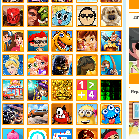
Игры Эвер
Игры
Игры
Игры
Игры
Афтер Хай
Девушки
Монстр Хай
Флэппи Берд
Бакуган
Эквестрии
13 желаний
Иг
Игры
Игры
Игры
Игры
Игры
Бионикл
Варкрафт
Гамбол
Гангам
Говорящие
Стайл
Игры
Игра Гуппи
Игры
Игры Динь-
Игры
Гравити
и Пузырики
Динозавры
Динь
Защита
Фолз
Игры
Игра
Игры Лего
Игры
Игры Лук
Золушка
Зоомагазин
Ниндзя
Лошади
Игр
Игры
Игры Магия
Игры Майя
Игры
Игры
Магазин
Математика
Матрица
Игры
Игры
Игры
Игры
Игры
Мафия
Машины
Миксели
Миньоны
Монстры