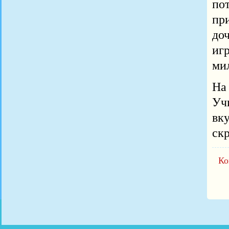
по
при
до
иг
ми
На
Уч
вк
ск
Ко