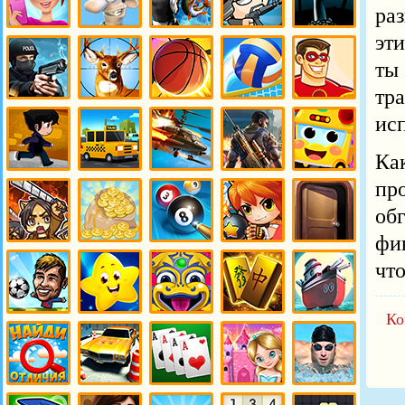
раз
Игры Салон
Игры Как
Игры
Игры
Игры ужасы
эт
Красоты для
достать
рыбалка
солдаты
девочек
соседа
ты 
тр
Игры
Игры охота
Игры
Игры
Игры
исп
полиция
баскетбол
волейбол
супергерои
Ка
Игры спорт
Игры такси
Игры
Игры
Игры
пр
Вертолеты
Шутеры 3д
Автобусы
об
фи
Игры Атака
Игры Бизнес
Игры
Игры
Игры Выход
Бильярд
Бомберы
из Комнаты
чт
Ко
Игры
Игры для
Игры Зума
Игры
Игры
Головами
детей
Маджонг
Морской
Бой
Игры Найди
Игры
Игры
Игры
Игры