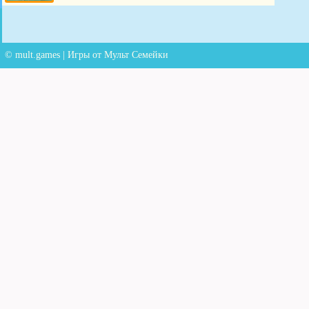
Игры
Ловушки
© mult.games | Игры от Мульт Семейки