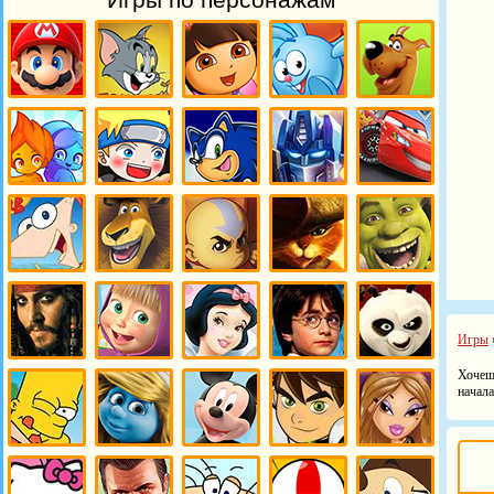
Хейзел
животными
Игры Марио
Игры Том и
Даша
Игры
Игры Скуби
Джерри
Следопыт
Смешарики
Ду
Игры
Игры Огонь
Игры
Игры Соник
Игры
Игры Тачки
и вода
Наруто
Трансформеры
и Оптимус
Прайм
Игры Финис
Игры
Игры
Игры Кот в
Игры Шрек
и Ферб
Мадагаскар
Аватар
сапогах
Игры
Игры
Игры Маша
Игры
Игры Гарри
Игры Кунг-
Хочеш
Пираты
и медведь
Дисней
Поттер
фу панда
начала
карибского
моря
Игры
Игры
Игры
Бен 10 Игры
Игры Братц
Симпсоны
Смурфики
Микки Маус