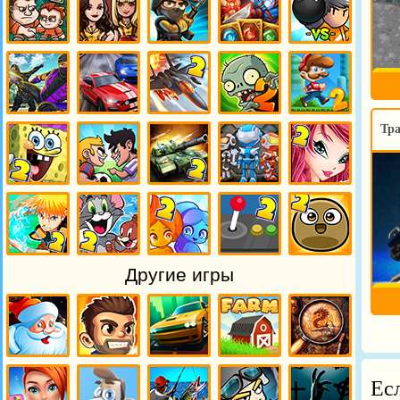
Игра на
Игры на
Игры
Игры на
Игры на
двоих для
двоих для
стрелялки на
двоих
двоих
мальчиков
девочек от
двоих от
бродилки от
бомберы от
от Мульт
Мульт
Мульт
Мульт
Мульт
семейки
семейки
семейки
семейки
семейки
Игры на
Игры гонки
Игры
Игры зомби
Игры Марио
Тр
двоих драки
на двоих от
леталки на
на двоих от
на двоих от
от Мульт
Мульт
двоих от
Мульт
Мульт
семейки
семейки
Мульт
семейки
семейки
семейки
Игры Спанч
Игры
Игры
Игры на
Игры Винкс
Боб на
футбол на
танчики на
троих от
на двоих от
двоих от
двоих от
двоих от
Мульт
Мульт
Мульт
Мульт
Мульт
семейки
семейки
семейки
семейки
семейки
Игры
Игры Том и
Игры Огонь
Игры
Игры Поу
Другие игры
Наруто на
Джерри на
и Вода на
Аркады на
на двоих от
двоих от
двоих от
двоих от
двоих от
Мульт
Мульт
Мульт
Мульт
Мульт
семейки
семейки
семейки
семейки
семейки
Игры
Игры
Игры
Игры Ферма
Игры Поиск
Новый год
Классные
Форсаж
предметов
Ес