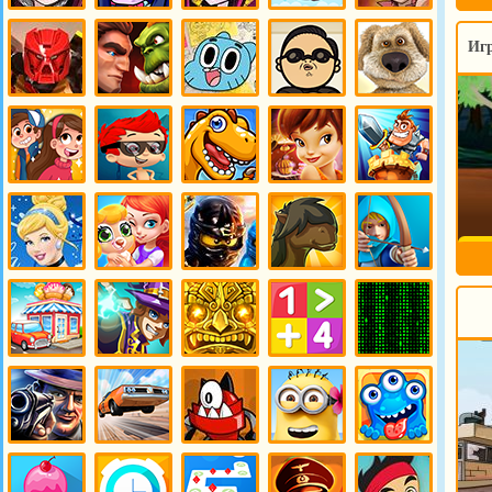
Игры Эвер
Игры
Игры
Игры
Игры
Афтер Хай
Девушки
Монстр Хай
Флэппи Берд
Бакуган
Игр
Эквестрии
13 желаний
Игры
Игры
Игры
Игры
Игры
Бионикл
Варкрафт
Гамбол
Гангам
Говорящие
Стайл
Игры
Игра Гуппи
Игры
Игры Динь-
Игры
Гравити
и Пузырики
Динозавры
Динь
Защита
Фолз
Игры
Игра
Игры Лего
Игры
Игры Лук
Золушка
Зоомагазин
Ниндзя
Лошади
Игры
Игры Магия
Игры Майя
Игры
Игры
Магазин
Математика
Матрица
Игры
Игры
Игры
Игры
Игры
Мафия
Машины
Миксели
Миньоны
Монстры