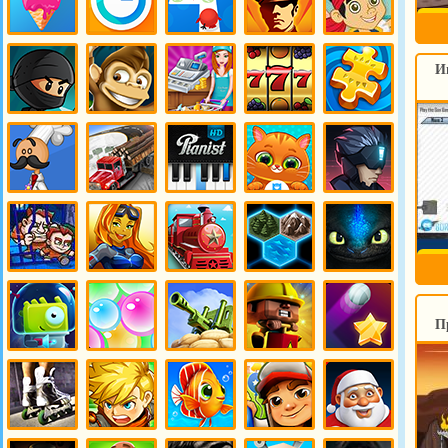
Игры
Игры на
Игры на
Игры
Игры Джейк
Мороженое
Время
Ловкость
Немцы
и Пираты
И
Нетландии
Игры
Игры
Игры
Игры
Игры Пазлы
Ниндзя
Обезьянки
Обслуживание
Симулятор
Игрового
Автомата
Игры Папа
Игры
Игры
Игры
Игры
Луи
Перевозка
Пианино
Питомцы
Платформеры
Игры Побег
Игры
Игры
Игры
Игры Как
Подводный
Поезда
Пошаговые
Приручить
Мир
Стратегии
Дракона
П
Игры
Игры
Игры
Игры
Игры
Пришельцы
Пузыри
Пушки
Разрушение
Рикошет
Игры
Ролевые
Игры Рыбки
Игры
Игры Санта