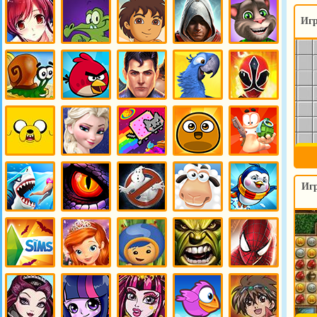
Икс и
с плюсом
Вампиры
Чародейки
Росомаха
Игр
Игры Аниме
Игры
Игры Диего
Игры
Игры
Крокодильчик
Ассасин
говорящий
свомпи
кот
Игры
Игры злые
Игры
Игры Рио
Игры
Улитка
птички
Супермен
Рейнджеры
Самураи
Игры Время
Игры
Игры Кошка
Игры Поу
Игры
приключений
Холодное
Нян
Червячки
сердце
Иг
Игры Акулы
Игры
Игры
Игры
Игры
Драконы
Призраки
Овечки
Пингвины
Игры Симс
Игры София
Игры
Игры Халк
Игры
Прекрасная
Умизуми
Человек
Паук