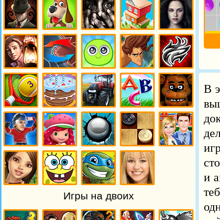
Ролики
Игры
Сабфей
Клаус
Серф
Игры
Игры
Игры
Игры
Игры
Слендермен
Собаки
Страшилки
Стройка
Сумерки
Игры Тайны
Тактические
Игры
Игры Тарзан
Игры Тату
Игры
Тамагочи
В 
вы
Игры
Игры Торты
Игры
Игры Учим
Игры Пять
до
Теннис
Тракторы
Английский
Ночей с
Фредди
дел
игр
Игры
Игры
Игры Шары
Игры
Игры Школа
Хоккей
Шарлотта
Шашки
сто
Земляничка
и а
Игры Эйви
Спанч Боб
Игры
Ханна
теб
Игры на двоих
черепашки
Монтана
ниндзя
Игры
од