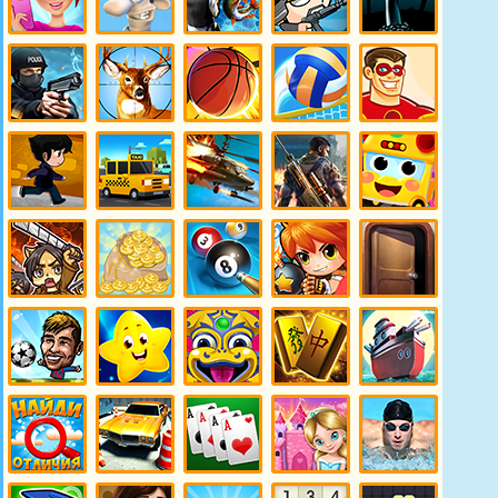
Игры Салон
Игры Как
Игры
Игры
Игры ужасы
Красоты для
достать
рыбалка
солдаты
девочек
соседа
Игры
Игры охота
Игры
Игры
Игры
полиция
баскетбол
волейбол
супергерои
Игры спорт
Игры такси
Игры
Игры
Игры
Вертолеты
Шутеры 3д
Автобусы
Игры Атака
Игры Бизнес
Игры
Игры
Игры Выход
Бильярд
Бомберы
из Комнаты
Игры
Игры для
Игры Зума
Игры
Игры
Головами
детей
Маджонг
Морской
Бой
Игры Найди
Игры
Игры
Игры
Игры