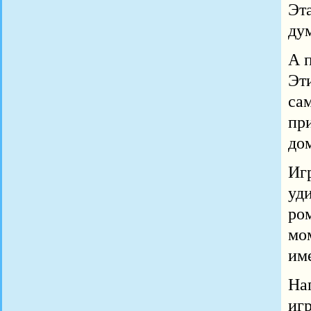
Эта
ду
А 
Эт
са
пр
до
Иг
уд
ро
мо
им
На
иг