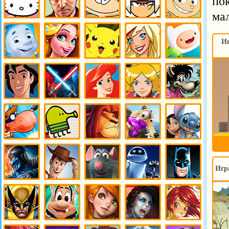
по
ма
Игры Хелло
Игры ГТА
Игры
Игры Кик
Игры Кит
Китти
Масяня
Бутовский
виси Кэт
Иг
Игры
Игры
Игры
Игры
Игры
Фиксики
Рапунцель
Покемоны
Друзья
Картун
ангелов
нетворк
Игры
Игры
Игры
Игры Тотали
Игры Ну
Алладин
Звездные
Русалочка
Спайс
погоди
войны
Игры Супер
Игры Дудл
Игры
Игры
Игры Лило
корова
джамп
Король Лев
Ледниковый
и Стич
период
Игр
Игры
Игры
Игры
Игры Валли
Игры
Мортал
История
Рататуй
Бэтмен
Комбат
игрушек
Игры Люди
Игры Кузя
Игры Ким 5
Игры
Игры