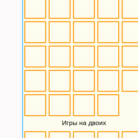
Ролики
Игры
Сабфей
Клаус
Серф
Игры
Игры
Игры
Игры
Игры
Слендермен
Собаки
Страшилки
Стройка
Сумерки
Игры Тайны
Тактические
Игры
Игры Тарзан
Игры Тат
Игры
Тамагочи
Игры
Игры Торты
Игры
Игры Учим
Игры Пят
Теннис
Тракторы
Английский
Ночей с
Фредди
Игры
Игры
Игры Шары
Игры
Игры Шк
Хоккей
Шарлотта
Шашки
Земляничка
Игры Эйви
Спанч Боб
Игры
Ханна
Игры на двоих
черепашки
Монтана
ниндзя
Игры