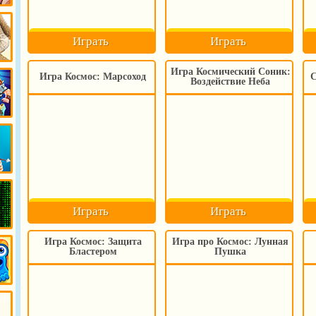
Играть
Играть
Игра Космический Соник:
Игра Космос: Марсоход
С
е
Воздействие Неба
к
Играть
Играть
Игра Космос: Защита
Игра про Космос: Лунная
Бластером
Пушка