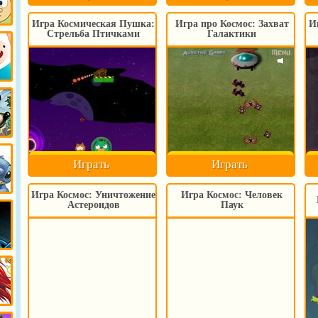
Игра Космическая Пушка:
Игра про Космос: Захват
И
Стрельба Птичками
Галактики
Играть
Играть
Игра Космос: Уничтожение
Игра Космос: Человек
ло
Астероидов
Паук