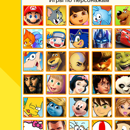
Хейзел
животными
Игры Марио
Игры Том и
Даша
Игры
Игры Ск
Джерри
Следопыт
Смешарики
Ду
Игры
Игры Огонь
Игры
Игры Соник
Игры
Игры Тач
и вода
Наруто
Трансформеры
и Оптимус
Прайм
Игры Финис
Игры
Игры
Игры Кот в
Игры Шр
и Ферб
Мадагаскар
Аватар
сапогах
Игры
Игры Маша
Игры
Игры Гарри
Игры Кун
Пираты
и медведь
Дисней
Поттер
фу панда
карибского
моря
Игры
Игры
Игры
Бен 10 Игры
Игры Бра
Симпсоны
Смурфики
Микки Маус