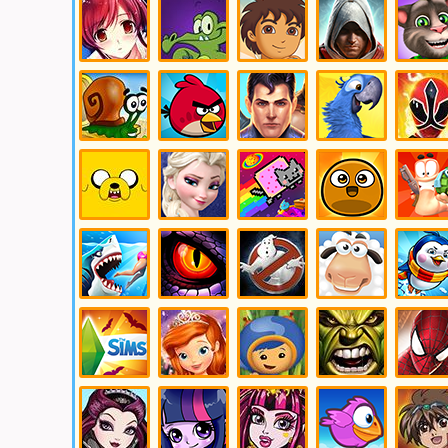
Икс и
с плюсом
Вампиры
Чародейк
Росомаха
Игры Аниме
Игры
Игры Диего
Игры
Игры
Крокодильчик
Ассасин
говорящи
свомпи
кот
Игры
Игры злые
Игры
Игры Рио
Игры
Улитка
птички
Супермен
Рейндже
Самураи
Игры Время
Игры
Игры Кошка
Игры Поу
Игры
приключений
Холодное
Нян
Червячки
сердце
Игры Акулы
Игры
Игры
Игры
Игры
Драконы
Призраки
Овечки
Пингвин
Игры Симс
Игры София
Игры
Игры Халк
Игры
Прекрасная
Умизуми
Человек
Паук