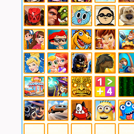
Игры Эвер
Игры
Игры
Игры
Игры
Афтер Хай
Девушки
Монстр Хай
Флэппи Берд
Бакуган
Эквестрии
13 желаний
Игры
Игры
Игры
Игры
Игры
Бионикл
Варкрафт
Гамбол
Гангам
Говорящи
Стайл
Игры
Игра Гуппи
Игры
Игры Динь-
Игры
Гравити
и Пузырики
Динозавры
Динь
Защита
Фолз
Игры
Игра
Игры Лего
Игры
Игры Лу
Золушка
Зоомагазин
Ниндзя
Лошади
Игры
Игры Магия
Игры Майя
Игры
Игры
Магазин
Математика
Матрица
Игры
Игры
Игры
Игры
Игры
Мафия
Машины
Миксели
Миньоны
Монстры