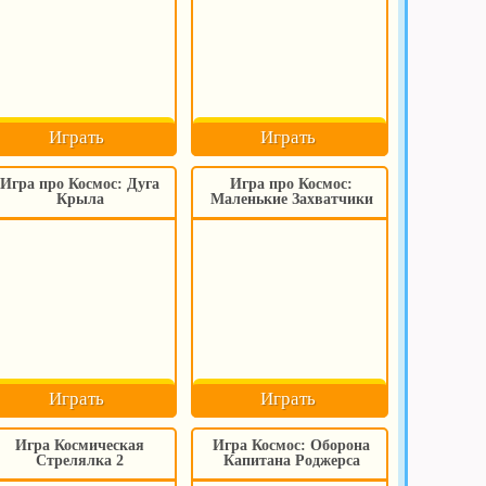
Играть
Играть
Игра про Космос: Дуга
Игра про Космос:
Крыла
Маленькие Захватчики
Играть
Играть
Игра Космическая
Игра Космос: Оборона
Стрелялка 2
Капитана Роджерса