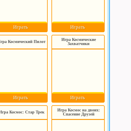
Играть
Играть
Игра Космические
гра Космический Пилот
Захватчики
Играть
Играть
Игра Космос на двоих:
Игра Космос: Стар Трек
Спасение Друзей