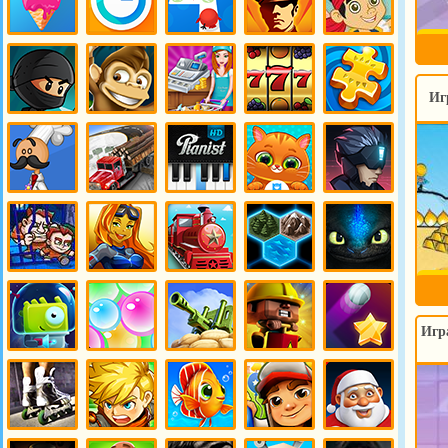
Игры
Игры на
Игры на
Игры
Игры Джейк
Мороженое
Время
Ловкость
Немцы
и Пираты
Нетландии
Иг
Игры
Игры
Игры
Игры
Игры Пазлы
Ниндзя
Обезьянки
Обслуживание
Симулятор
Игрового
Автомата
Игры Папа
Игры
Игры
Игры
Игры
Луи
Перевозка
Пианино
Питомцы
Платформеры
Игры Побег
Игры
Игры
Игры
Игры Как
Подводный
Поезда
Пошаговые
Приручить
Мир
Стратегии
Дракона
Игр
Игры
Игры
Игры
Игры
Игры
Пришельцы
Пузыри
Пушки
Разрушение
Рикошет
Игры
Ролевые
Игры Рыбки
Игры
Игры Санта