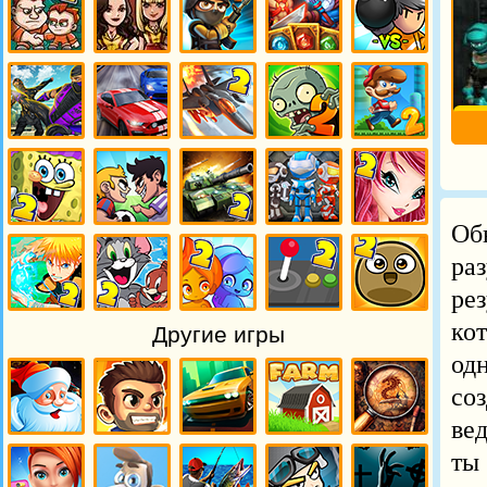
Игра на
Игры на
Игры
Игры на
Игры на
двоих для
двоих для
стрелялки на
двоих
двоих
мальчиков
девочек от
двоих от
бродилки от
бомберы от
от Мульт
Мульт
Мульт
Мульт
Мульт
семейки
семейки
семейки
семейки
семейки
Игры на
Игры гонки
Игры
Игры зомби
Игры Марио
двоих драки
на двоих от
леталки на
на двоих от
на двоих от
от Мульт
Мульт
двоих от
Мульт
Мульт
семейки
семейки
Мульт
семейки
семейки
семейки
Обы
Игры Спанч
Игры
Игры
Игры на
Игры Винкс
Боб на
футбол на
танчики на
троих от
на двоих от
ра
двоих от
двоих от
двоих от
Мульт
Мульт
Мульт
Мульт
Мульт
семейки
семейки
ре
семейки
семейки
семейки
Игры
Игры Том и
Игры Огонь
Игры
Игры Поу
ко
Другие игры
Наруто на
Джерри на
и Вода на
Аркады на
на двоих от
двоих от
двоих от
двоих от
двоих от
Мульт
одн
Мульт
Мульт
Мульт
Мульт
семейки
семейки
семейки
семейки
семейки
соз
вед
Игры
Игры
Игры
Игры Ферма
Игры Поиск
ты
Новый год
Классные
Форсаж
предметов