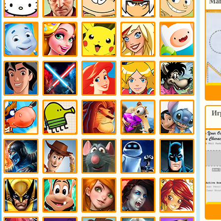
Маг
Игры Хелло
Игры ГТА
Игры
Игры Кик
Игры Кит
Китти
Масяня
Бутовский
виси Кэт
Игры
Игры
Игры
Игры
Игры
Фиксики
Рапунцель
Покемоны
Друзья
Картун
ангелов
нетворк
Игры
Игры
Игры
Игры Тотали
Игры Ну
Алладин
Звездные
Русалочка
Спайс
погоди
Иг
войны
Игры Супер
Игры Дудл
Игры
Игры
Игры Лило
корова
джамп
Король Лев
Ледниковый
и Стич
период
Игры
Игры
Игры
Игры Валли
Игры
Мортал
История
Рататуй
Бэтмен
Комбат
игрушек
Игры Люди
Игры Кузя
Игры Ким 5
Игры
Игры