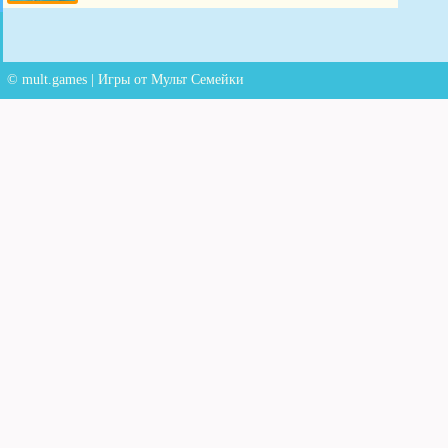
Игры
Ловушки
© mult.games | Игры от Мульт Семейки