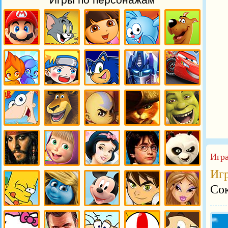
Хейзел
животными
Игры Марио
Игры Том и
Даша
Игры
Игры Скуби
Джерри
Следопыт
Смешарики
Ду
Игры
Игры Огонь
Игры
Игры Соник
Игры
Игры Тачки
и вода
Наруто
Трансформеры
и Оптимус
Прайм
Игры Финис
Игры
Игры
Игры Кот в
Игры Шрек
и Ферб
Мадагаскар
Аватар
сапогах
Игр
Игры
Игры Маша
Игры
Игры Гарри
Игры Кунг-
Иг
Пираты
и медведь
Дисней
Поттер
фу панда
карибского
Со
моря
Игры
Игры
Игры
Бен 10 Игры
Игры Братц
Симпсоны
Смурфики
Микки Маус