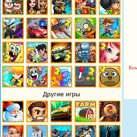
Игра на
Игры на
Игры
Игры на
Игры на
двоих для
двоих для
стрелялки на
двоих
двоих
мальчиков
девочек от
двоих от
бродилки от
бомберы от
от Мульт
Мульт
Мульт
Мульт
Мульт
семейки
семейки
семейки
семейки
семейки
Игры на
Игры гонки
Игры
Игры зомби
Игры Марио
двоих драки
на двоих от
леталки на
на двоих от
на двоих от
от Мульт
Мульт
двоих от
Мульт
Мульт
семейки
семейки
Мульт
семейки
семейки
семейки
Игры Спанч
Игры
Игры
Игры на
Игры Винкс
Ко
Боб на
футбол на
танчики на
троих от
на двоих от
двоих от
двоих от
двоих от
Мульт
Мульт
Мульт
Мульт
Мульт
семейки
семейки
семейки
семейки
семейки
Игры
Игры Том и
Игры Огонь
Игры
Игры Поу
Другие игры
Наруто на
Джерри на
и Вода на
Аркады на
на двоих от
двоих от
двоих от
двоих от
двоих от
Мульт
Мульт
Мульт
Мульт
Мульт
семейки
семейки
семейки
семейки
семейки
Игры
Игры
Игры
Игры Ферма
Игры Поиск
Новый год
Классные
Форсаж
предметов