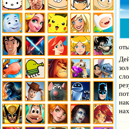
Игры Хелло
Игры ГТА
Игры
Игры Кик
Игры Кит
Китти
Масяня
Бутовский
виси Кэт
Игры
Игры
Игры
Игры
Игры
Фиксики
Рапунцель
Покемоны
Друзья
Картун
ангелов
нетворк
оты
Дей
Игры
Игры
Игры
Игры Тотали
Игры Ну
Алладин
Звездные
Русалочка
Спайс
погоди
зо
войны
сло
Игры Супер
Игры Дудл
Игры
Игры
Игры Лило
ре
корова
джамп
Король Лев
Ледниковый
и Стич
период
пот
на
Игры
Игры
Игры
Игры Валли
Игры
Мортал
История
Рататуй
Бэтмен
нах
Комбат
игрушек
Игры Люди
Игры Кузя
Игры Ким 5
Игры
Игры