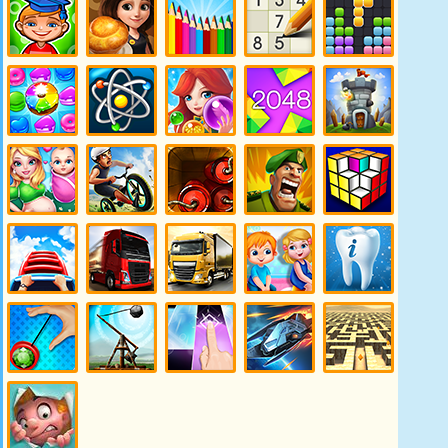
отличия
Парковка
Пасьянс и
Переделки
Плавание
Косынка
Игры
Игры
Игры
Игры
Игры Тетрис
Развивающие
Рестораны
Рисовалки
Судоку
Игры Три в
Игры
Игры
Игры 2048
Игры
Ряд
Физические
Шарики
Защита
Башни
Игры
Игры
Игры
Игры
Игры
Беременные
Велосипеды
Взрывалки
Войска
Головоломки
Игры Горки
Игры
Игры
Игры
Игры Зубы
Грузовики
Дальнобойщики
Детский Сад
Игры Йо-Йо
Игры
Игры
Игры
Игры
Катапульты
Кликеры
Космос
Лабиринты