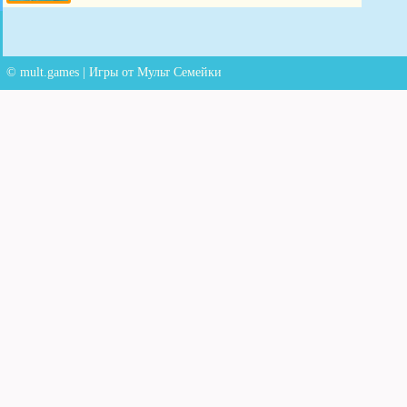
Игры
Ловушки
© mult.games | Игры от Мульт Семейки