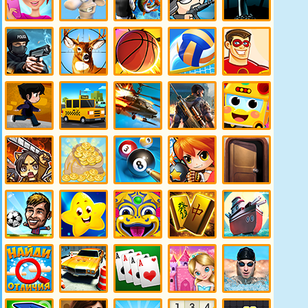
Игры Салон
Игры Как
Игры
Игры
Игры ужасы
Красоты для
достать
рыбалка
солдаты
девочек
соседа
Игры
Игры охота
Игры
Игры
Игры
полиция
баскетбол
волейбол
супергерои
Игры спорт
Игры такси
Игры
Игры
Игры
Вертолеты
Шутеры 3д
Автобусы
Игры Атака
Игры Бизнес
Игры
Игры
Игры Выход
Бильярд
Бомберы
из Комнаты
Игры
Игры для
Игры Зума
Игры
Игры
Головами
детей
Маджонг
Морской
Бой
Игры Найди
Игры
Игры
Игры
Игры