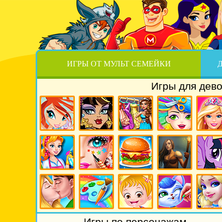
ИГРЫ ОТ МУЛЬТ СЕМЕЙКИ
Игры для дево
Игры Винкс
Игры Школа
Игры
Игры
Игры ба
монстров
одевалки
парикмахерская
для дево
для девочек
для девочек
Игры
Игры
Игры
Игры
Игры по
Уборка
Макияж для
кулинария
приключения
девочек
для девочек
Игры
Игры
Игры
Игры уход
Игры
Игры по персонажам
поцелуи
раскраски
малышка
за
принцес