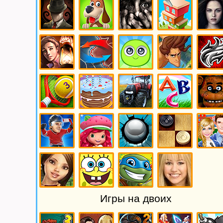
Ролики
Игры
Сабфей
Клаус
Серф
Игры
Игры
Игры
Игры
Игры
Слендермен
Собаки
Страшилки
Стройка
Сумерки
Игры Тайны
Тактические
Игры
Игры Тарзан
Игры Тат
Игры
Тамагочи
Игры
Игры Торты
Игры
Игры Учим
Игры Пят
Теннис
Тракторы
Английский
Ночей с
Фредди
Игры
Игры
Игры Шары
Игры
Игры Шк
Хоккей
Шарлотта
Шашки
Земляничка
Игры Эйви
Спанч Боб
Игры
Ханна
Игры на двоих
черепашки
Монтана
ниндзя
Игры