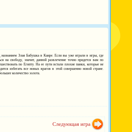
д названием Злая Бабушка в Каире. Если вы уже играли в игры, где
я на свободу, значит, данной развлечение точно придется вам по
ешествовать по Египту. На ее пути встали плохие панки, которые не
дится избегать все новых врагов в этой совершенно новой стране.
большее количество золота.
Следующая игра