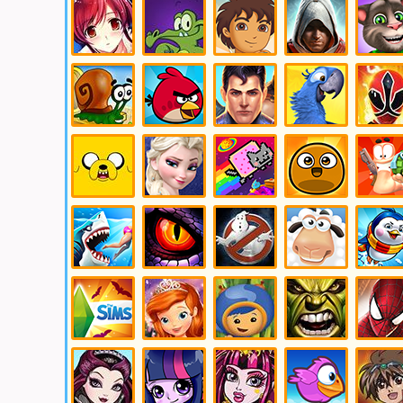
Икс и
с плюсом
Вампиры
Чародейк
Росомаха
Игры Аниме
Игры
Игры Диего
Игры
Игры
Крокодильчик
Ассасин
говорящи
свомпи
кот
Игры
Игры злые
Игры
Игры Рио
Игры
Улитка
птички
Супермен
Рейндже
Самураи
Игры Время
Игры
Игры Кошка
Игры Поу
Игры
приключений
Холодное
Нян
Червячки
сердце
Игры Акулы
Игры
Игры
Игры
Игры
Драконы
Призраки
Овечки
Пингвин
Игры Симс
Игры София
Игры
Игры Халк
Игры
Прекрасная
Умизуми
Человек
Паук