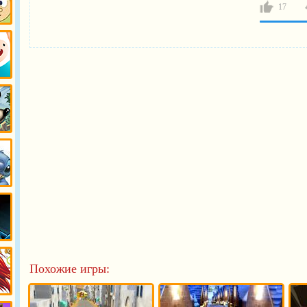
17
ло
Похожие игры: