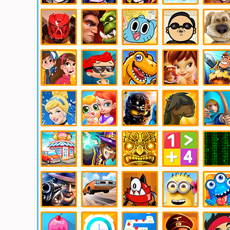
Игры Эвер
Игры
Игры
Игры
Игры
Афтер Хай
Девушки
Монстр Хай
Флэппи Берд
Бакуган
Эквестрии
13 желаний
Игры
Игры
Игры
Игры
Игры
Бионикл
Варкрафт
Гамбол
Гангам
Говорящи
Стайл
Игры
Игра Гуппи
Игры
Игры Динь-
Игры
Гравити
и Пузырики
Динозавры
Динь
Защита
Фолз
Игры
Игра
Игры Лего
Игры
Игры Лу
Золушка
Зоомагазин
Ниндзя
Лошади
Игры
Игры Магия
Игры Майя
Игры
Игры
Магазин
Математика
Матрица
Игры
Игры
Игры
Игры
Игры
Мафия
Машины
Миксели
Миньоны
Монстры