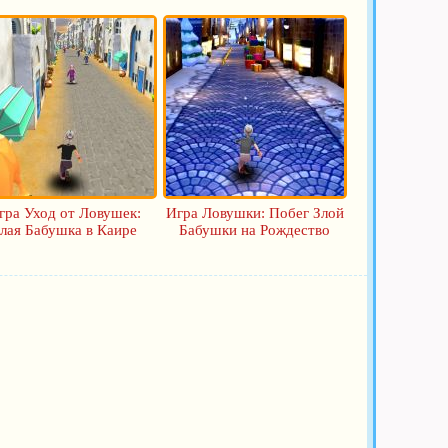
гра Уход от Ловушек:
Игра Ловушки: Побег Злой
лая Бабушка в Каире
Бабушки на Рождество