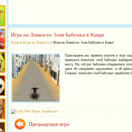
уби
Игра на Ловкость: Злая Бабушка в Каире
Игры
»
Игры на Ловкость
» Игра на Ловкость: Злая Бабушка в Каире
ки
Приглашаем вас принять участие в игре по
пришлось помогать злой бабушке выбиратьс
вкусу. На сей раз бабушка отправилась пут
дают ей совершить задуманное, и ей прихо
Главное, помогите злой бабушке заработать 
ек
г-
тц
Предыдущая игра