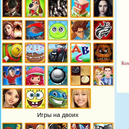
Ролики
Игры
Сабфей
Клаус
Серф
Игры
Игры
Игры
Игры
Игры
Слендермен
Собаки
Страшилки
Стройка
Сумерки
Игры Тайны
Тактические
Игры
Игры Тарзан
Игры Тату
Игры
Тамагочи
Ко
Игры
Игры Торты
Игры
Игры Учим
Игры Пять
Теннис
Тракторы
Английский
Ночей с
Фредди
Игры
Игры
Игры Шары
Игры
Игры Школа
Хоккей
Шарлотта
Шашки
Земляничка
Игры Эйви
Спанч Боб
Игры
Ханна
Игры на двоих
черепашки
Монтана
ниндзя
Игры