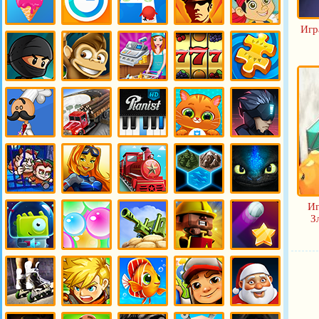
Игр
Игры
Игры на
Игры на
Игры
Игры Джейк
Мороженое
Время
Ловкость
Немцы
и Пираты
Нетландии
Игры
Игры
Игры
Игры
Игры Пазлы
Ниндзя
Обезьянки
Обслуживание
Симулятор
Игрового
Автомата
Игры Папа
Игры
Игры
Игры
Игры
Луи
Перевозка
Пианино
Питомцы
Платформеры
Игры Побег
Игры
Игры
Игры
Игры Как
Иг
Подводный
Поезда
Пошаговые
Приручить
З
Мир
Стратегии
Дракона
Игры
Игры
Игры
Игры
Игры
Пришельцы
Пузыри
Пушки
Разрушение
Рикошет
Игры
Ролевые
Игры Рыбки
Игры
Игры Санта