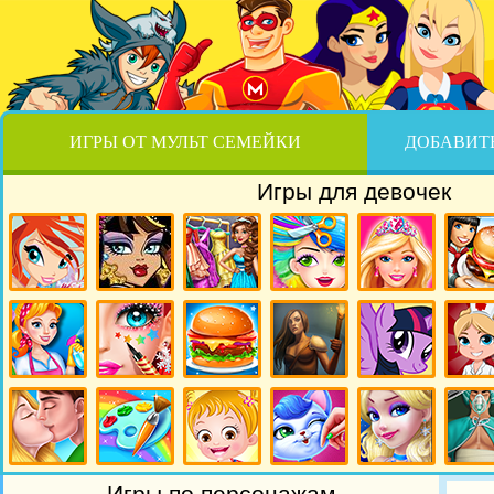
ИГРЫ ОТ МУЛЬТ СЕМЕЙКИ
ДОБАВИТЬ
Игры для девочек
Игры Винкс
Игры Школа
Игры
Игры
Игры барби
Игр
монстров
одевалки
парикмахерская
для девочек
Готовим
для девочек
для девочек
для дев
Игры
Игры
Игры
Игры
Игры пони
Игр
Уборка
Макияж для
кулинария
приключения
больн
девочек
для девочек
Игры
Игры
Игры
Игры уход
Игры
Игр
Игры по персонажам
поцелуи
раскраски
малышка
за
принцессы
Опера