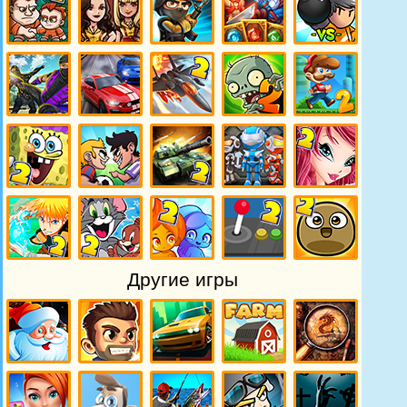
Игра на
Игры на
Игры
Игры на
Игры на
двоих для
двоих для
стрелялки на
двоих
двоих
мальчиков
девочек от
двоих от
бродилки от
бомберы от
от Мульт
Мульт
Мульт
Мульт
Мульт
семейки
семейки
семейки
семейки
семейки
Игры на
Игры гонки
Игры
Игры зомби
Игры Марио
двоих драки
на двоих от
леталки на
на двоих от
на двоих от
от Мульт
Мульт
двоих от
Мульт
Мульт
семейки
семейки
Мульт
семейки
семейки
семейки
Игры Спанч
Игры
Игры
Игры на
Игры Винкс
Боб на
футбол на
танчики на
троих от
на двоих от
двоих от
двоих от
двоих от
Мульт
Мульт
Мульт
Мульт
Мульт
семейки
семейки
семейки
семейки
семейки
Игры
Игры Том и
Игры Огонь
Игры
Игры Поу
Другие игры
Наруто на
Джерри на
и Вода на
Аркады на
на двоих от
двоих от
двоих от
двоих от
двоих от
Мульт
Мульт
Мульт
Мульт
Мульт
семейки
семейки
семейки
семейки
семейки
Игры
Игры
Игры
Игры Ферма
Игры Поиск
Новый год
Классные
Форсаж
предметов