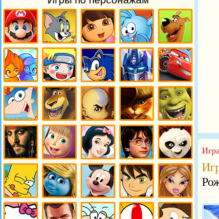
Хейзел
животными
Игры Марио
Игры Том и
Даша
Игры
Игры Скуби
Джерри
Следопыт
Смешарики
Ду
Игры
Игры Огонь
Игры
Игры Соник
Игры
Игры Тачки
и вода
Наруто
Трансформеры
и Оптимус
Прайм
Игры Финис
Игры
Игры
Игры Кот в
Игры Шрек
и Ферб
Мадагаскар
Аватар
сапогах
Игра
Игры
Игры Маша
Игры
Игры Гарри
Игры Кунг-
Иг
Пираты
и медведь
Дисней
Поттер
фу панда
карибского
Ро
моря
Игры
Игры
Игры
Бен 10 Игры
Игры Братц
Симпсоны
Смурфики
Микки Маус