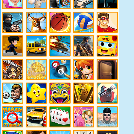
Игры Салон
Игры Как
Игры
Игры
Игры ужасы
Красоты для
достать
рыбалка
солдаты
девочек
соседа
Игры
Игры охота
Игры
Игры
Игры
полиция
баскетбол
волейбол
супергерои
Игры спорт
Игры такси
Игры
Игры
Игры
Вертолеты
Шутеры 3д
Автобусы
Игры Атака
Игры Бизнес
Игры
Игры
Игры Выход
Бильярд
Бомберы
из Комнаты
Игры
Игры для
Игры Зума
Игры
Игры
Головами
детей
Маджонг
Морской
Бой
Игры Найди
Игры
Игры
Игры
Игры