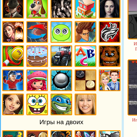
Ролики
Игры
Сабфей
Клаус
Серф
Игры
Игры
Игры
Игры
Игры
Слендермен
Собаки
Страшилки
Стройка
Сумерки
И
Игры Тайны
Тактические
Игры
Игры Тарзан
Игры Тату
Игры
Тамагочи
Игры
Игры Торты
Игры
Игры Учим
Игры Пять
Теннис
Тракторы
Английский
Ночей с
Фредди
Игры
Игры
Игры Шары
Игры
Игры Школа
Хоккей
Шарлотта
Шашки
Земляничка
Игры Эйви
Спанч Боб
Игры
Ханна
Иг
Игры на двоих
черепашки
Монтана
ниндзя
Игры