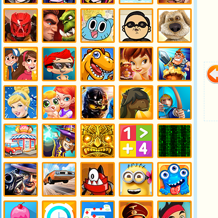
Игры Эвер
Игры
Игры
Игры
Игры
Афтер Хай
Девушки
Монстр Хай
Флэппи Берд
Бакуган
Эквестрии
13 желаний
Игры
Игры
Игры
Игры
Игры
Бионикл
Варкрафт
Гамбол
Гангам
Говорящие
Стайл
Игры
Игра Гуппи
Игры
Игры Динь-
Игры
Гравити
и Пузырики
Динозавры
Динь
Защита
Фолз
Игры
Игра
Игры Лего
Игры
Игры Лук
Золушка
Зоомагазин
Ниндзя
Лошади
Игры
Игры Магия
Игры Майя
Игры
Игры
Магазин
Математика
Матрица
Игры
Игры
Игры
Игры
Игры
Мафия
Машины
Миксели
Миньоны
Монстры