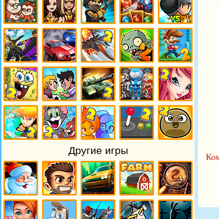
Игра на
Игры на
Игры
Игры на
Игры на
двоих для
двоих для
стрелялки на
двоих
двоих
мальчиков
девочек от
двоих от
бродилки от
бомберы от
от Мульт
Мульт
Мульт
Мульт
Мульт
семейки
семейки
семейки
семейки
семейки
Игры на
Игры гонки
Игры
Игры зомби
Игры Марио
двоих драки
на двоих от
леталки на
на двоих от
на двоих от
от Мульт
Мульт
двоих от
Мульт
Мульт
семейки
семейки
Мульт
семейки
семейки
семейки
Игры Спанч
Игры
Игры
Игры на
Игры Винкс
Боб на
футбол на
танчики на
троих от
на двоих от
двоих от
двоих от
двоих от
Мульт
Мульт
Мульт
Мульт
Мульт
семейки
семейки
семейки
семейки
семейки
Игры
Игры Том и
Игры Огонь
Игры
Игры Поу
Другие игры
Наруто на
Джерри на
и Вода на
Аркады на
на двоих от
Ко
двоих от
двоих от
двоих от
двоих от
Мульт
Мульт
Мульт
Мульт
Мульт
семейки
семейки
семейки
семейки
семейки
Игры
Игры
Игры
Игры Ферма
Игры Поиск
Новый год
Классные
Форсаж
предметов