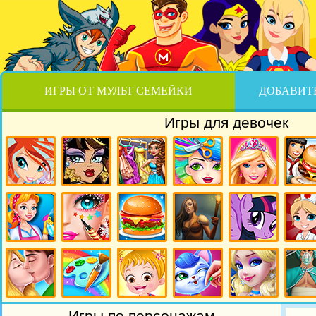
ИГРЫ ОТ МУЛЬТ СЕМЕЙКИ
ДОБАВИТЬ
Игры для девочек
Игры Винкс
Игры Школа
Игры
Игры
Игры барби
Игр
монстров
одевалки
парикмахерская
для девочек
Готовим
для девочек
для девочек
для дев
Игры
Игры
Игры
Игры
Игры пони
Игр
Уборка
Макияж для
кулинария
приключения
больн
девочек
для девочек
Игры
Игры
Игры
Игры уход
Игры
Игр
Игры по персонажам
поцелуи
раскраски
малышка
за
принцессы
Опера