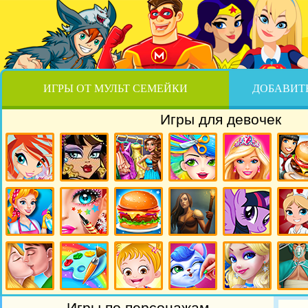
ИГРЫ ОТ МУЛЬТ СЕМЕЙКИ
ДОБАВИТЬ
Игры для девочек
Игры Винкс
Игры Школа
Игры
Игры
Игры барби
Игр
монстров
одевалки
парикмахерская
для девочек
Готовим
для девочек
для девочек
для дев
Игры
Игры
Игры
Игры
Игры пони
Игр
Уборка
Макияж для
кулинария
приключения
больн
девочек
для девочек
Игры
Игры
Игры
Игры уход
Игры
Игр
Игры по персонажам
поцелуи
раскраски
малышка
за
принцессы
Опера