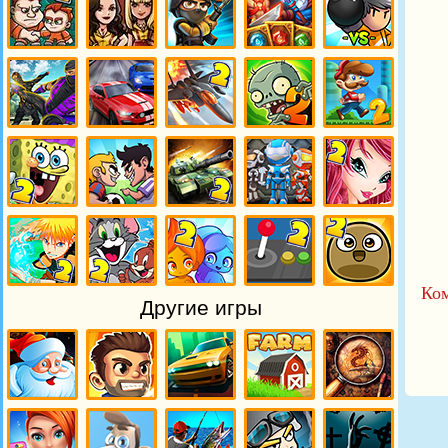
Игра на
Игры на
Игры
Игры на
Игры на
двоих для
двоих для
стрелялки на
двоих
двоих
мальчиков
девочек от
двоих от
бродилки от
бомберы от
от Мульт
Мульт
Мульт
Мульт
Мульт
семейки
семейки
семейки
семейки
семейки
Игры на
Игры гонки
Игры
Игры зомби
Игры Марио
двоих драки
на двоих от
леталки на
на двоих от
на двоих от
от Мульт
Мульт
двоих от
Мульт
Мульт
семейки
семейки
Мульт
семейки
семейки
семейки
Игры Спанч
Игры
Игры
Игры на
Игры Винкс
Боб на
футбол на
танчики на
троих от
на двоих от
двоих от
двоих от
двоих от
Мульт
Мульт
Мульт
Мульт
Мульт
семейки
семейки
семейки
семейки
семейки
Ко
Игры
Игры Том и
Игры Огонь
Игры
Игры Поу
Другие игры
Наруто на
Джерри на
и Вода на
Аркады на
на двоих от
двоих от
двоих от
двоих от
двоих от
Мульт
Мульт
Мульт
Мульт
Мульт
семейки
семейки
семейки
семейки
семейки
Игры
Игры
Игры
Игры Ферма
Игры Поиск
Новый год
Классные
Форсаж
предметов