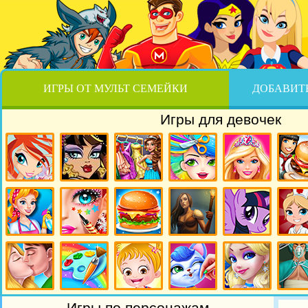
ИГРЫ ОТ МУЛЬТ СЕМЕЙКИ
ДОБАВИТЬ
Игры для девочек
Игры Винкс
Игры Школа
Игры
Игры
Игры барби
Игр
монстров
одевалки
парикмахерская
для девочек
Готовим
для девочек
для девочек
для дев
Игры
Игры
Игры
Игры
Игры пони
Игр
Уборка
Макияж для
кулинария
приключения
больн
девочек
для девочек
Игры
Игры
Игры
Игры уход
Игры
Игр
Игры по персонажам
поцелуи
раскраски
малышка
за
принцессы
Опера