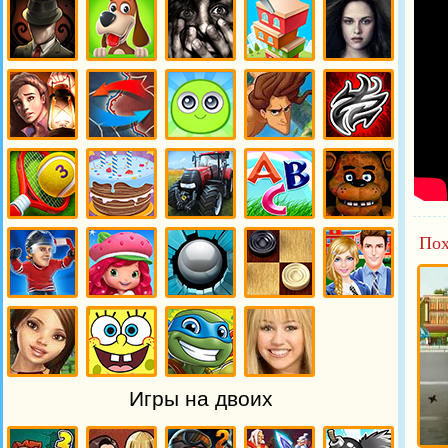
Ролики
Игры
Сабфей
Клаус
Серф
Игры
Игры
Игры
Игры
Игры
Слендермен
Собаки
Страшилки
Стройка
Сумерки
Игры Тайны
Тактические
Игры
Игры Тарзан
Игры Тату
Игры
Тамагочи
Игры
Игры Торты
Игры
Игры Учим
Игры Пять
Пох
Теннис
Тракторы
Английский
Ночей с
Фредди
Игры
Игры
Игры Шары
Игры
Игры Школа
Хоккей
Шарлотта
Шашки
Земляничка
Игры Эйви
Спанч Боб
Игры
Ханна
Игры на двоих
черепашки
Монтана
ниндзя
Игры