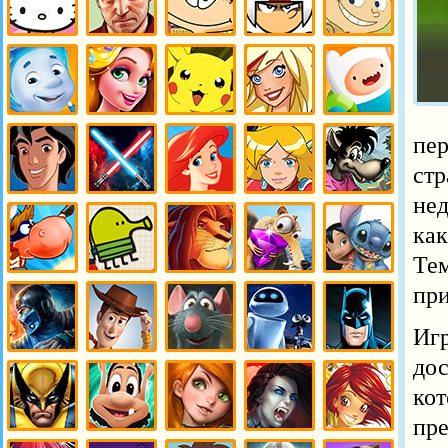
Игры Хелло
Игры ГТА
Игры
Игры Кик
Игры Кит
Китти
Масяня
Бутовский
виси Кэт
Игры
Игры
Игры
Игры
Игры
Фиксики
Рапунцель
Покемоны
Друзья
Картун
пе
ангелов
нетворк
ст
нед
Игры
Игры
Игры
Игры Тотали
Игры Ну
Алладин
Звездные
Русалочка
Спайс
погоди
как
войны
Те
Игры Супер
Игры Дудл
Игры
Игры
Игры Лило
при
корова
джамп
Король Лев
Ледниковый
и Стич
период
Иг
Игры
Игры
Игры
Игры Валли
Игры
до
Мортал
История
Рататуй
Бэтмен
Комбат
игрушек
ко
пре
Игры Люди
Игры Кузя
Игры Ким 5
Игры
Игры