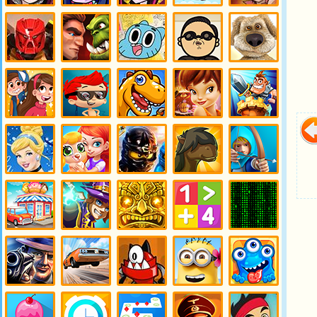
Игры Эвер
Игры
Игры
Игры
Игры
Афтер Хай
Девушки
Монстр Хай
Флэппи Берд
Бакуган
Эквестрии
13 желаний
Игры
Игры
Игры
Игры
Игры
Бионикл
Варкрафт
Гамбол
Гангам
Говорящие
Стайл
Игры
Игра Гуппи
Игры
Игры Динь-
Игры
Гравити
и Пузырики
Динозавры
Динь
Защита
Фолз
Игры
Игра
Игры Лего
Игры
Игры Лук
Золушка
Зоомагазин
Ниндзя
Лошади
Игры
Игры Магия
Игры Майя
Игры
Игры
Магазин
Математика
Матрица
Игры
Игры
Игры
Игры
Игры
Мафия
Машины
Миксели
Миньоны
Монстры