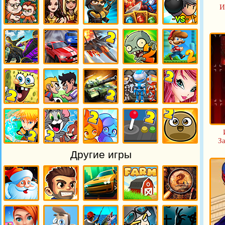
И
Игра на
Игры на
Игры
Игры на
Игры на
двоих для
двоих для
стрелялки на
двоих
двоих
мальчиков
девочек от
двоих от
бродилки от
бомберы от
от Мульт
Мульт
Мульт
Мульт
Мульт
семейки
семейки
семейки
семейки
семейки
Игры на
Игры гонки
Игры
Игры зомби
Игры Марио
двоих драки
на двоих от
леталки на
на двоих от
на двоих от
от Мульт
Мульт
двоих от
Мульт
Мульт
семейки
семейки
Мульт
семейки
семейки
семейки
Игры Спанч
Игры
Игры
Игры на
Игры Винкс
Боб на
футбол на
танчики на
троих от
на двоих от
двоих от
двоих от
двоих от
Мульт
Мульт
Мульт
Мульт
Мульт
семейки
семейки
семейки
семейки
семейки
З
Игры
Игры Том и
Игры Огонь
Игры
Игры Поу
Другие игры
Наруто на
Джерри на
и Вода на
Аркады на
на двоих от
двоих от
двоих от
двоих от
двоих от
Мульт
Мульт
Мульт
Мульт
Мульт
семейки
семейки
семейки
семейки
семейки
Игры
Игры
Игры
Игры Ферма
Игры Поиск
Новый год
Классные
Форсаж
предметов