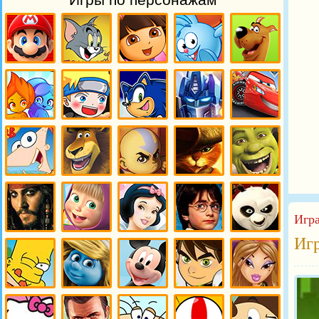
Хейзел
животными
Игры Марио
Игры Том и
Даша
Игры
Игры Скуби
Джерри
Следопыт
Смешарики
Ду
Игры
Игры Огонь
Игры
Игры Соник
Игры
Игры Тачки
и вода
Наруто
Трансформеры
и Оптимус
Прайм
Игры Финис
Игры
Игры
Игры Кот в
Игры Шрек
и Ферб
Мадагаскар
Аватар
сапогах
Игра
Игры
Игры Маша
Игры
Игры Гарри
Игры Кунг-
Иг
Пираты
и медведь
Дисней
Поттер
фу панда
карибского
моря
Игры
Игры
Игры
Бен 10 Игры
Игры Братц
Симпсоны
Смурфики
Микки Маус