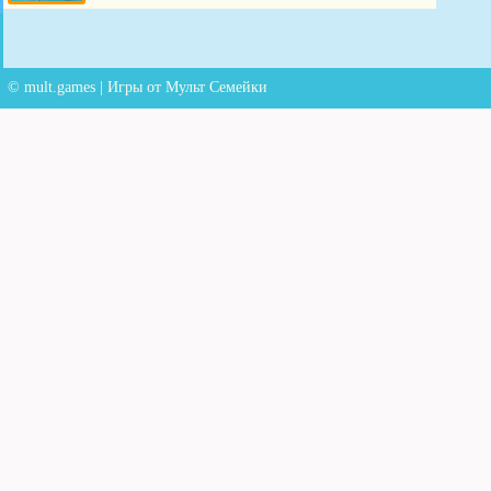
Игры
Ловушки
© mult.games | Игры от Мульт Семейки