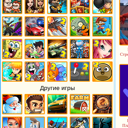
Игра на
Игры на
Игры
Игры на
Игры на
двоих для
двоих для
стрелялки на
двоих
двоих
мальчиков
девочек от
двоих от
бродилки от
бомберы от
от Мульт
Мульт
Мульт
Мульт
Мульт
семейки
семейки
семейки
семейки
семейки
Игры на
Игры гонки
Игры
Игры зомби
Игры Марио
двоих драки
на двоих от
леталки на
на двоих от
на двоих от
от Мульт
Мульт
двоих от
Мульт
Мульт
семейки
семейки
Мульт
семейки
семейки
Стр
семейки
Игры Спанч
Игры
Игры
Игры на
Игры Винкс
Боб на
футбол на
танчики на
троих от
на двоих от
двоих от
двоих от
двоих от
Мульт
Мульт
Мульт
Мульт
Мульт
семейки
семейки
семейки
семейки
семейки
Игры
Игры Том и
Игры Огонь
Игры
Игры Поу
Другие игры
Наруто на
Джерри на
и Вода на
Аркады на
на двоих от
двоих от
двоих от
двоих от
двоих от
Мульт
Мульт
Мульт
Мульт
Мульт
семейки
семейки
семейки
семейки
семейки
Игры
Игры
Игры
Игры Ферма
Игры Поиск
Новый год
Классные
Форсаж
предметов
Пл