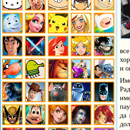
Игры Хелло
Игры ГТА
Игры
Игры Кик
Игры Кит
Китти
Масяня
Бутовский
виси Кэт
Игры
Игры
Игры
Игры
Игры
Фиксики
Рапунцель
Покемоны
Друзья
Картун
ангелов
нетворк
все
хор
Игры
Игры
Игры
Игры Тотали
Игры Ну
Алладин
Звездные
Русалочка
Спайс
погоди
и о
войны
Име
Игры Супер
Игры Дудл
Игры
Игры
Игры Лило
корова
джамп
Король Лев
Ледниковый
и Стич
Рад
период
им
Игры
Игры
Игры
Игры Валли
Игры
пау
Мортал
История
Рататуй
Бэтмен
Комбат
игрушек
да 
дол
Игры Люди
Игры Кузя
Игры Ким 5
Игры
Игры