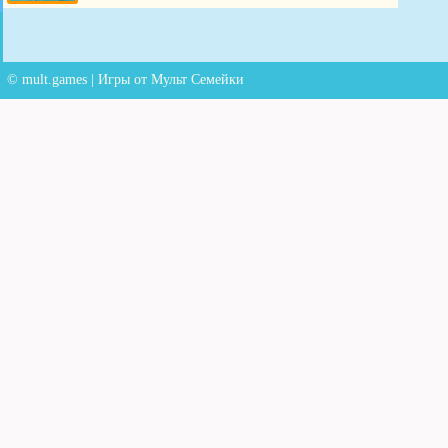
Игры
Ловушки
© mult.games | Игры от Мульт Семейки