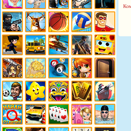
Ко
Игры Салон
Игры Как
Игры
Игры
Игры ужасы
Красоты для
достать
рыбалка
солдаты
девочек
соседа
Игры
Игры охота
Игры
Игры
Игры
полиция
баскетбол
волейбол
супергерои
Игры спорт
Игры такси
Игры
Игры
Игры
Вертолеты
Шутеры 3д
Автобусы
Игры Атака
Игры Бизнес
Игры
Игры
Игры Выход
Бильярд
Бомберы
из Комнаты
Игры
Игры для
Игры Зума
Игры
Игры
Головами
детей
Маджонг
Морской
Бой
Игры Найди
Игры
Игры
Игры
Игры