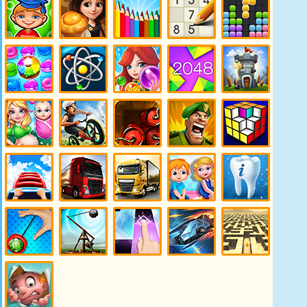
отличия
Парковка
Пасьянс и
Переделки
Плавание
Косынка
Игры
Игры
Игры
Игры
Игры Тетрис
Развивающие
Рестораны
Рисовалки
Судоку
Игры Три в
Игры
Игры
Игры 2048
Игры
Ряд
Физические
Шарики
Защита
Башни
Игры
Игры
Игры
Игры
Игры
Беременные
Велосипеды
Взрывалки
Войска
Головоломки
Игры Горки
Игры
Игры
Игры
Игры Зубы
Грузовики
Дальнобойщики
Детский Сад
Игры Йо-Йо
Игры
Игры
Игры
Игры
Катапульты
Кликеры
Космос
Лабиринты