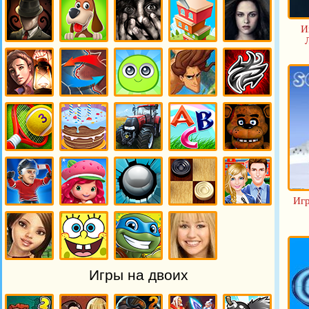
Ролики
Игры
Сабфей
Клаус
Серф
И
Игры
Игры
Игры
Игры
Игры
Слендермен
Собаки
Страшилки
Стройка
Сумерки
Игры Тайны
Тактические
Игры
Игры Тарзан
Игры Тату
Игры
Тамагочи
Игры
Игры Торты
Игры
Игры Учим
Игры Пять
Теннис
Тракторы
Английский
Ночей с
Фредди
Игр
Игры
Игры
Игры Шары
Игры
Игры Школа
Хоккей
Шарлотта
Шашки
Земляничка
Игры Эйви
Спанч Боб
Игры
Ханна
Игры на двоих
черепашки
Монтана
ниндзя
Игры