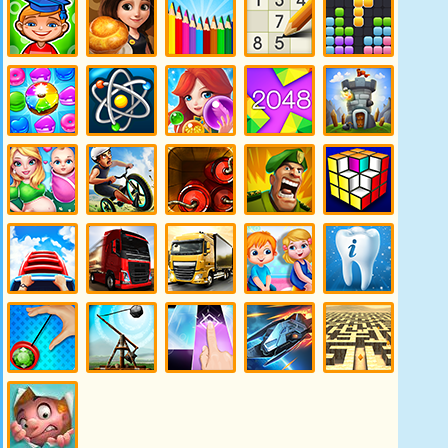
отличия
Парковка
Пасьянс и
Переделки
Плавание
Косынка
Игры
Игры
Игры
Игры
Игры Тетрис
Развивающие
Рестораны
Рисовалки
Судоку
Игры Три в
Игры
Игры
Игры 2048
Игры
Ряд
Физические
Шарики
Защита
Башни
Игры
Игры
Игры
Игры
Игры
Беременные
Велосипеды
Взрывалки
Войска
Головоломки
Игры Горки
Игры
Игры
Игры
Игры Зубы
Грузовики
Дальнобойщики
Детский Сад
Игры Йо-Йо
Игры
Игры
Игры
Игры
Катапульты
Кликеры
Космос
Лабиринты