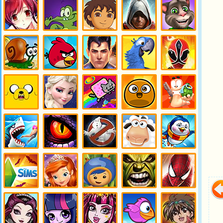
Икс и
с плюсом
Вампиры
Чародейки
Росомаха
Игры Аниме
Игры
Игры Диего
Игры
Игры
Крокодильчик
Ассасин
говорящий
свомпи
кот
Игры
Игры злые
Игры
Игры Рио
Игры
Улитка
птички
Супермен
Рейнджеры
Самураи
Игры Время
Игры
Игры Кошка
Игры Поу
Игры
приключений
Холодное
Нян
Червячки
сердце
Игры Акулы
Игры
Игры
Игры
Игры
Драконы
Призраки
Овечки
Пингвины
Игры Симс
Игры София
Игры
Игры Халк
Игры
Прекрасная
Умизуми
Человек
Паук