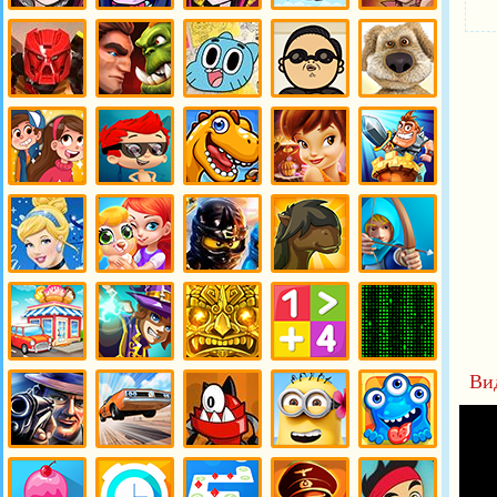
Игры Эвер
Игры
Игры
Игры
Игры
Афтер Хай
Девушки
Монстр Хай
Флэппи Берд
Бакуган
Эквестрии
13 желаний
Игры
Игры
Игры
Игры
Игры
Бионикл
Варкрафт
Гамбол
Гангам
Говорящие
Стайл
Игры
Игра Гуппи
Игры
Игры Динь-
Игры
Гравити
и Пузырики
Динозавры
Динь
Защита
Фолз
Игры
Игра
Игры Лего
Игры
Игры Лук
Золушка
Зоомагазин
Ниндзя
Лошади
Игры
Игры Магия
Игры Майя
Игры
Игры
Ви
Магазин
Математика
Матрица
Игры
Игры
Игры
Игры
Игры
Мафия
Машины
Миксели
Миньоны
Монстры