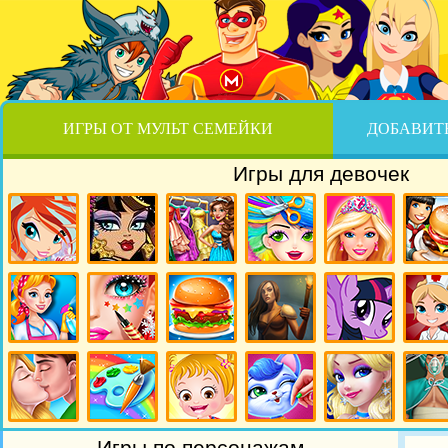
ИГРЫ ОТ МУЛЬТ СЕМЕЙКИ
ДОБАВИТЬ
Игры для девочек
Игры Винкс
Игры Школа
Игры
Игры
Игры барби
Игр
монстров
одевалки
парикмахерская
для девочек
Готовим
для девочек
для девочек
для дев
Игры
Игры
Игры
Игры
Игры пони
Игр
Уборка
Макияж для
кулинария
приключения
больн
девочек
для девочек
Игры
Игры
Игры
Игры уход
Игры
Игр
Игры по персонажам
поцелуи
раскраски
малышка
за
принцессы
Опера