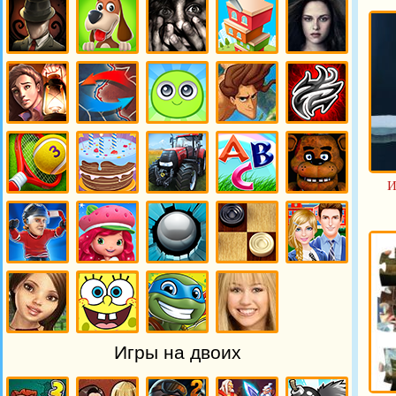
Ролики
Игры
Сабфей
Клаус
Серф
Игры
Игры
Игры
Игры
Игры
Слендермен
Собаки
Страшилки
Стройка
Сумерки
Игры Тайны
Тактические
Игры
Игры Тарзан
Игры Тату
Игры
Тамагочи
И
Игры
Игры Торты
Игры
Игры Учим
Игры Пять
Теннис
Тракторы
Английский
Ночей с
Фредди
Игры
Игры
Игры Шары
Игры
Игры Школа
Хоккей
Шарлотта
Шашки
Земляничка
Игры Эйви
Спанч Боб
Игры
Ханна
Игры на двоих
черепашки
Монтана
ниндзя
Игры