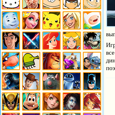
Игры Хелло
Игры ГТА
Игры
Игры Кик
Игры Кит
Китти
Масяня
Бутовский
виси Кэт
Игры
Игры
Игры
Игры
Игры
вып
Фиксики
Рапунцель
Покемоны
Друзья
Картун
ангелов
нетворк
Иг
вс
Игры
Игры
Игры
Игры Тотали
Игры Ну
Алладин
Звездные
Русалочка
Спайс
погоди
дин
войны
поэ
Игры Супер
Игры Дудл
Игры
Игры
Игры Лило
корова
джамп
Король Лев
Ледниковый
и Стич
период
Игры
Игры
Игры
Игры Валли
Игры
Мортал
История
Рататуй
Бэтмен
Комбат
игрушек
Игры Люди
Игры Кузя
Игры Ким 5
Игры
Игры