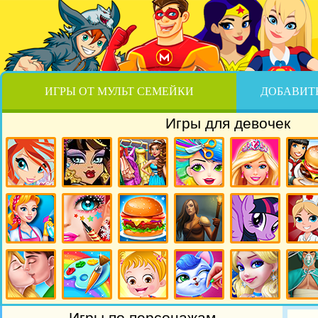
ИГРЫ ОТ МУЛЬТ СЕМЕЙКИ
ДОБАВИТЬ
Игры для девочек
Игры Винкс
Игры Школа
Игры
Игры
Игры барби
Игр
монстров
одевалки
парикмахерская
для девочек
Готовим
для девочек
для девочек
для дев
Игры
Игры
Игры
Игры
Игры пони
Игр
Уборка
Макияж для
кулинария
приключения
больн
девочек
для девочек
Игры
Игры
Игры
Игры уход
Игры
Игр
Игры по персонажам
поцелуи
раскраски
малышка
за
принцессы
Опера