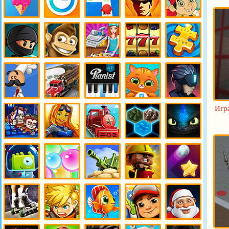
Игры
Игры на
Игры на
Игры
Игры Джейк
Мороженое
Время
Ловкость
Немцы
и Пираты
Нетландии
Игры
Игры
Игры
Игры
Игры Пазлы
Ниндзя
Обезьянки
Обслуживание
Симулятор
Игрового
Автомата
Игры Папа
Игры
Игры
Игры
Игры
Игр
Луи
Перевозка
Пианино
Питомцы
Платформеры
Игры Побег
Игры
Игры
Игры
Игры Как
Подводный
Поезда
Пошаговые
Приручить
Мир
Стратегии
Дракона
Игры
Игры
Игры
Игры
Игры
Пришельцы
Пузыри
Пушки
Разрушение
Рикошет
Игры
Ролевые
Игры Рыбки
Игры
Игры Санта