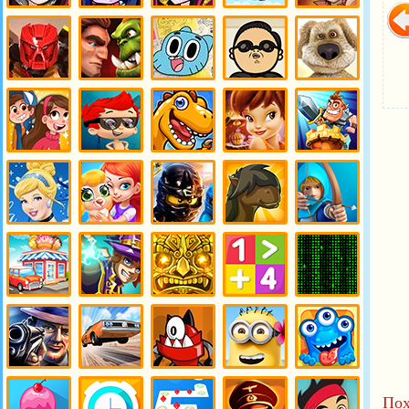
Игры Эвер
Игры
Игры
Игры
Игры
Афтер Хай
Девушки
Монстр Хай
Флэппи Берд
Бакуган
Эквестрии
13 желаний
Игры
Игры
Игры
Игры
Игры
Бионикл
Варкрафт
Гамбол
Гангам
Говорящие
Стайл
Игры
Игра Гуппи
Игры
Игры Динь-
Игры
Гравити
и Пузырики
Динозавры
Динь
Защита
Фолз
Игры
Игра
Игры Лего
Игры
Игры Лук
Золушка
Зоомагазин
Ниндзя
Лошади
Игры
Игры Магия
Игры Майя
Игры
Игры
Магазин
Математика
Матрица
Игры
Игры
Игры
Игры
Игры
Мафия
Машины
Миксели
Миньоны
Монстры
Пох