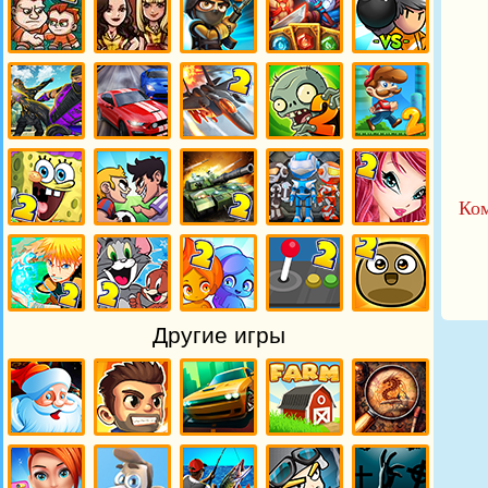
Игра на
Игры на
Игры
Игры на
Игры на
двоих для
двоих для
стрелялки на
двоих
двоих
мальчиков
девочек от
двоих от
бродилки от
бомберы от
от Мульт
Мульт
Мульт
Мульт
Мульт
семейки
семейки
семейки
семейки
семейки
Игры на
Игры гонки
Игры
Игры зомби
Игры Марио
двоих драки
на двоих от
леталки на
на двоих от
на двоих от
от Мульт
Мульт
двоих от
Мульт
Мульт
семейки
семейки
Мульт
семейки
семейки
Ко
семейки
Игры Спанч
Игры
Игры
Игры на
Игры Винкс
Боб на
футбол на
танчики на
троих от
на двоих от
двоих от
двоих от
двоих от
Мульт
Мульт
Мульт
Мульт
Мульт
семейки
семейки
семейки
семейки
семейки
Игры
Игры Том и
Игры Огонь
Игры
Игры Поу
Другие игры
Наруто на
Джерри на
и Вода на
Аркады на
на двоих от
двоих от
двоих от
двоих от
двоих от
Мульт
Мульт
Мульт
Мульт
Мульт
семейки
семейки
семейки
семейки
семейки
Игры
Игры
Игры
Игры Ферма
Игры Поиск
Новый год
Классные
Форсаж
предметов