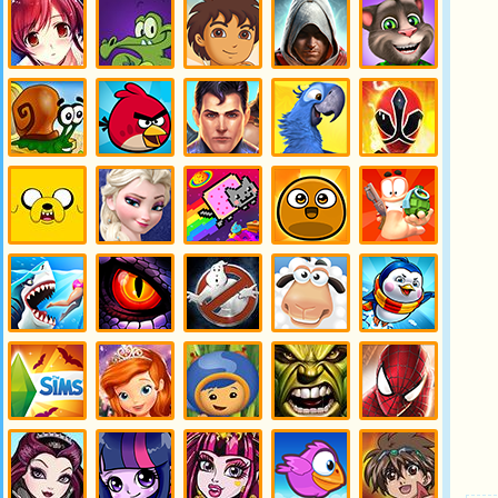
Икс и
с плюсом
Вампиры
Чародейки
Росомаха
Игры Аниме
Игры
Игры Диего
Игры
Игры
Крокодильчик
Ассасин
говорящий
свомпи
кот
Игры
Игры злые
Игры
Игры Рио
Игры
Улитка
птички
Супермен
Рейнджеры
Самураи
Игры Время
Игры
Игры Кошка
Игры Поу
Игры
приключений
Холодное
Нян
Червячки
сердце
Игры Акулы
Игры
Игры
Игры
Игры
Драконы
Призраки
Овечки
Пингвины
Игры Симс
Игры София
Игры
Игры Халк
Игры
Прекрасная
Умизуми
Человек
Паук