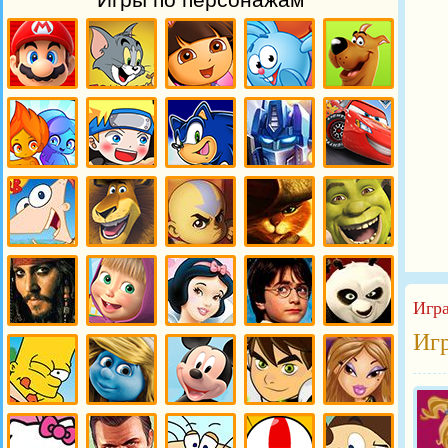
Хейзел
животными
Игры Марио
Игры Том и
Даша
Игры
Игры Скуби
Джерри
Следопыт
Смешарики
Ду
Игры
Игры Огонь
Игры
Игры Соник
Игры
Игры Тачки
и вода
Наруто
Трансформеры
и Оптимус
Прайм
Игры Финис
Игры
Игры
Игры Кот в
Игры Шрек
и Ферб
Мадагаскар
Аватар
сапогах
Игр
Игры
Игры Маша
Игры
Игры Гарри
Игры Кунг-
Иг
Пираты
и медведь
Дисней
Поттер
фу панда
карибского
моря
Игры
Игры
Игры
Бен 10 Игры
Игры Братц
Симпсоны
Смурфики
Микки Маус