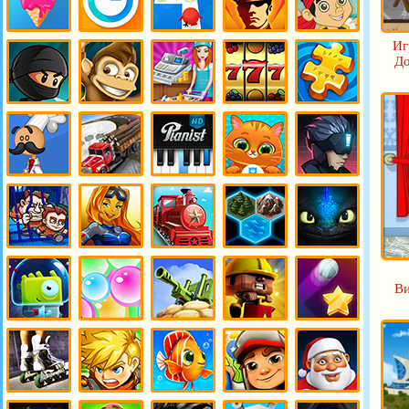
Игры
Игры на
Игры на
Игры
Игры Джейк
Иг
Мороженое
Время
Ловкость
Немцы
и Пираты
До
Нетландии
Игры
Игры
Игры
Игры
Игры Пазлы
Ниндзя
Обезьянки
Обслуживание
Симулятор
Игрового
Автомата
Игры Папа
Игры
Игры
Игры
Игры
Луи
Перевозка
Пианино
Питомцы
Платформеры
Игры Побег
Игры
Игры
Игры
Игры Как
Подводный
Поезда
Пошаговые
Приручить
Мир
Стратегии
Дракона
В
Игры
Игры
Игры
Игры
Игры
Пришельцы
Пузыри
Пушки
Разрушение
Рикошет
Игры
Ролевые
Игры Рыбки
Игры
Игры Санта