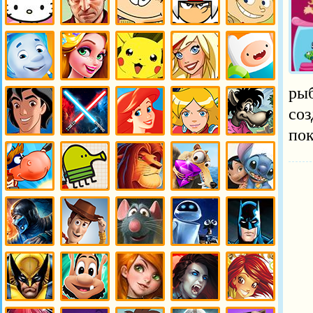
Игры Хелло
Игры ГТА
Игры
Игры Кик
Игры Кит
Китти
Масяня
Бутовский
виси Кэт
Игры
Игры
Игры
Игры
Игры
ры
Фиксики
Рапунцель
Покемоны
Друзья
Картун
ангелов
нетворк
со
пок
Игры
Игры
Игры
Игры Тотали
Игры Ну
Алладин
Звездные
Русалочка
Спайс
погоди
войны
Игры Супер
Игры Дудл
Игры
Игры
Игры Лило
корова
джамп
Король Лев
Ледниковый
и Стич
период
Игры
Игры
Игры
Игры Валли
Игры
Мортал
История
Рататуй
Бэтмен
Комбат
игрушек
Игры Люди
Игры Кузя
Игры Ким 5
Игры
Игры