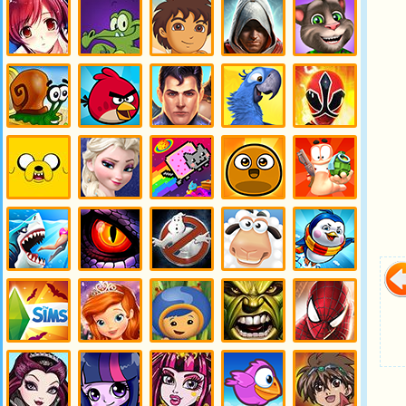
Икс и
с плюсом
Вампиры
Чародейки
Росомаха
Игры Аниме
Игры
Игры Диего
Игры
Игры
Крокодильчик
Ассасин
говорящий
свомпи
кот
Игры
Игры злые
Игры
Игры Рио
Игры
Улитка
птички
Супермен
Рейнджеры
Самураи
Игры Время
Игры
Игры Кошка
Игры Поу
Игры
приключений
Холодное
Нян
Червячки
сердце
Игры Акулы
Игры
Игры
Игры
Игры
Драконы
Призраки
Овечки
Пингвины
Игры Симс
Игры София
Игры
Игры Халк
Игры
Прекрасная
Умизуми
Человек
Паук