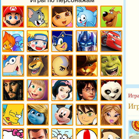
Хейзел
животными
Игры Марио
Игры Том и
Даша
Игры
Игры Скуби
Джерри
Следопыт
Смешарики
Ду
Игры
Игры Огонь
Игры
Игры Соник
Игры
Игры Тачки
и вода
Наруто
Трансформеры
и Оптимус
Прайм
Игры Финис
Игры
Игры
Игры Кот в
Игры Шрек
и Ферб
Мадагаскар
Аватар
сапогах
Игра
Игры
Игры Маша
Игры
Игры Гарри
Игры Кунг-
Иг
Пираты
и медведь
Дисней
Поттер
фу панда
карибского
моря
Игры
Игры
Игры
Бен 10 Игры
Игры Братц
Симпсоны
Смурфики
Микки Маус