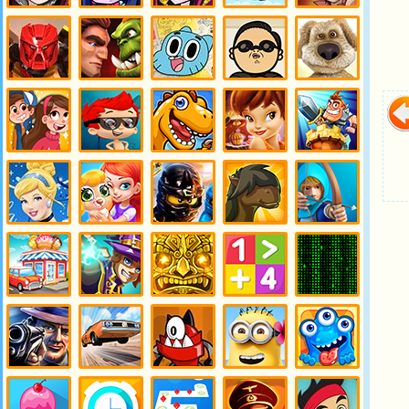
Игры Эвер
Игры
Игры
Игры
Игры
Афтер Хай
Девушки
Монстр Хай
Флэппи Берд
Бакуган
Эквестрии
13 желаний
Игры
Игры
Игры
Игры
Игры
Бионикл
Варкрафт
Гамбол
Гангам
Говорящие
Стайл
Игры
Игра Гуппи
Игры
Игры Динь-
Игры
Гравити
и Пузырики
Динозавры
Динь
Защита
Фолз
Игры
Игра
Игры Лего
Игры
Игры Лук
Золушка
Зоомагазин
Ниндзя
Лошади
Игры
Игры Магия
Игры Майя
Игры
Игры
Магазин
Математика
Матрица
Игры
Игры
Игры
Игры
Игры
Мафия
Машины
Миксели
Миньоны
Монстры