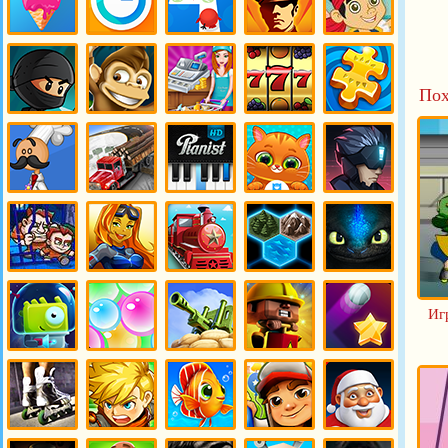
Игры
Игры на
Игры на
Игры
Игры Джейк
Мороженое
Время
Ловкость
Немцы
и Пираты
Нетландии
Пох
Игры
Игры
Игры
Игры
Игры Пазлы
Ниндзя
Обезьянки
Обслуживание
Симулятор
Игрового
Автомата
Игры Папа
Игры
Игры
Игры
Игры
Луи
Перевозка
Пианино
Питомцы
Платформеры
Игры Побег
Игры
Игры
Игры
Игры Как
Подводный
Поезда
Пошаговые
Приручить
Мир
Стратегии
Дракона
Иг
Игры
Игры
Игры
Игры
Игры
Пришельцы
Пузыри
Пушки
Разрушение
Рикошет
Игры
Ролевые
Игры Рыбки
Игры
Игры Санта