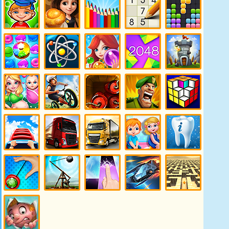
отличия
Парковка
Пасьянс и
Переделки
Плавание
Косынка
Игры
Игры
Игры
Игры
Игры Тетрис
Развивающие
Рестораны
Рисовалки
Судоку
Игры Три в
Игры
Игры
Игры 2048
Игры
Ряд
Физические
Шарики
Защита
Башни
Игры
Игры
Игры
Игры
Игры
Беременные
Велосипеды
Взрывалки
Войска
Головоломки
Игры Горки
Игры
Игры
Игры
Игры Зубы
Грузовики
Дальнобойщики
Детский Сад
Игры Йо-Йо
Игры
Игры
Игры
Игры
Катапульты
Кликеры
Космос
Лабиринты