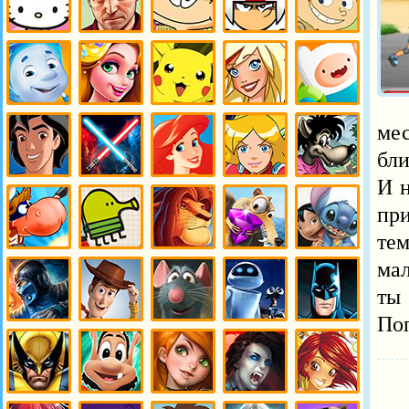
Игры Хелло
Игры ГТА
Игры
Игры Кик
Игры Кит
Китти
Масяня
Бутовский
виси Кэт
Игры
Игры
Игры
Игры
Игры
Фиксики
Рапунцель
Покемоны
Друзья
Картун
ме
ангелов
нетворк
бли
И н
Игры
Игры
Игры
Игры Тотали
Игры Ну
Алладин
Звездные
Русалочка
Спайс
погоди
при
войны
те
Игры Супер
Игры Дудл
Игры
Игры
Игры Лило
мал
корова
джамп
Король Лев
Ледниковый
и Стич
период
ты 
Поп
Игры
Игры
Игры
Игры Валли
Игры
Мортал
История
Рататуй
Бэтмен
Комбат
игрушек
Игры Люди
Игры Кузя
Игры Ким 5
Игры
Игры