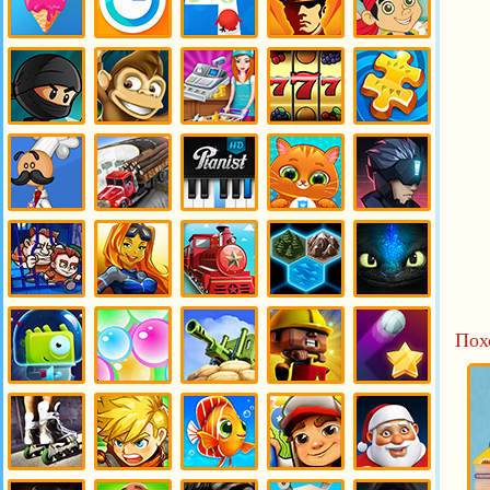
Игры
Игры на
Игры на
Игры
Игры Джейк
Мороженое
Время
Ловкость
Немцы
и Пираты
Нетландии
Игры
Игры
Игры
Игры
Игры Пазлы
Ниндзя
Обезьянки
Обслуживание
Симулятор
Игрового
Автомата
Игры Папа
Игры
Игры
Игры
Игры
Луи
Перевозка
Пианино
Питомцы
Платформеры
Игры Побег
Игры
Игры
Игры
Игры Как
Подводный
Поезда
Пошаговые
Приручить
Пох
Мир
Стратегии
Дракона
Игры
Игры
Игры
Игры
Игры
Пришельцы
Пузыри
Пушки
Разрушение
Рикошет
Игры
Ролевые
Игры Рыбки
Игры
Игры Санта