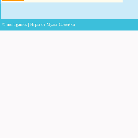
Игры
Ловушки
© mult.games | Игры от Мульт Семейки