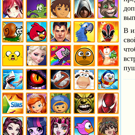
Икс и
с плюсом
Вампиры
Чародейки
доп
Росомаха
вып
Игры Аниме
Игры
Игры Диего
Игры
Игры
Крокодильчик
Ассасин
говорящий
В и
свомпи
кот
сво
Игры
Игры злые
Игры
Игры Рио
Игры
что
Улитка
птички
Супермен
Рейнджеры
Самураи
вст
пуш
Игры Время
Игры
Игры Кошка
Игры Поу
Игры
приключений
Холодное
Нян
Червячки
сердце
Игры Акулы
Игры
Игры
Игры
Игры
Драконы
Призраки
Овечки
Пингвины
Игры Симс
Игры София
Игры
Игры Халк
Игры
Прекрасная
Умизуми
Человек
Паук