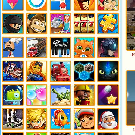
Игры
Игры на
Игры на
Игры
Игры Джейк
Мороженое
Время
Ловкость
Немцы
и Пираты
Нетландии
Игры
Игры
Игры
Игры
Игры Пазлы
Ниндзя
Обезьянки
Обслуживание
Симулятор
Игрового
Автомата
И
Игры Папа
Игры
Игры
Игры
Игры
Луи
Перевозка
Пианино
Питомцы
Платформеры
Игры Побег
Игры
Игры
Игры
Игры Как
Подводный
Поезда
Пошаговые
Приручить
Мир
Стратегии
Дракона
Игры
Игры
Игры
Игры
Игры
Пришельцы
Пузыри
Пушки
Разрушение
Рикошет
Игры
Ролевые
Игры Рыбки
Игры
Игры Санта