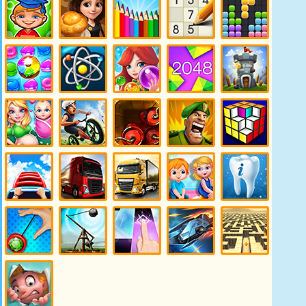
отличия
Парковка
Пасьянс и
Переделки
Плавание
Косынка
Игры
Игры
Игры
Игры
Игры Тетрис
Развивающие
Рестораны
Рисовалки
Судоку
Игры Три в
Игры
Игры
Игры 2048
Игры
Ряд
Физические
Шарики
Защита
Башни
Игры
Игры
Игры
Игры
Игры
Беременные
Велосипеды
Взрывалки
Войска
Головоломки
Игры Горки
Игры
Игры
Игры
Игры Зубы
Грузовики
Дальнобойщики
Детский Сад
Игры Йо-Йо
Игры
Игры
Игры
Игры
Катапульты
Кликеры
Космос
Лабиринты