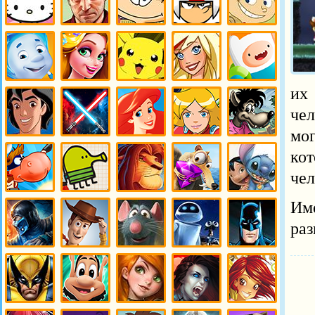
Игры Хелло
Игры ГТА
Игры
Игры Кик
Игры Кит
Китти
Масяня
Бутовский
виси Кэт
Игры
Игры
Игры
Игры
Игры
их
Фиксики
Рапунцель
Покемоны
Друзья
Картун
ангелов
нетворк
че
мо
Игры
Игры
Игры
Игры Тотали
Игры Ну
Алладин
Звездные
Русалочка
Спайс
погоди
ко
войны
чел
Игры Супер
Игры Дудл
Игры
Игры
Игры Лило
Им
корова
джамп
Король Лев
Ледниковый
и Стич
период
раз
Игры
Игры
Игры
Игры Валли
Игры
Мортал
История
Рататуй
Бэтмен
Комбат
игрушек
Игры Люди
Игры Кузя
Игры Ким 5
Игры
Игры