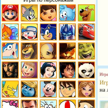
Хейзел
животными
Игры Марио
Игры Том и
Даша
Игры
Игры Скуби
Джерри
Следопыт
Смешарики
Ду
Игры
Игры Огонь
Игры
Игры Соник
Игры
Игры Тачки
и вода
Наруто
Трансформеры
и Оптимус
Прайм
Игры Финис
Игры
Игры
Игры Кот в
Игры Шрек
и Ферб
Мадагаскар
Аватар
сапогах
Игра
Игры
Игры Маша
Игры
Игры Гарри
Игры Кунг-
Иг
Пираты
и медведь
Дисней
Поттер
фу панда
карибского
на 
моря
Игры
Игры
Игры
Бен 10 Игры
Игры Братц
Симпсоны
Смурфики
Микки Маус