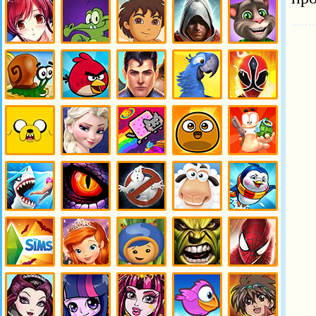
Икс и
с плюсом
Вампиры
Чародейки
Росомаха
Игры Аниме
Игры
Игры Диего
Игры
Игры
Крокодильчик
Ассасин
говорящий
свомпи
кот
Игры
Игры злые
Игры
Игры Рио
Игры
Улитка
птички
Супермен
Рейнджеры
Самураи
Игры Время
Игры
Игры Кошка
Игры Поу
Игры
приключений
Холодное
Нян
Червячки
сердце
Игры Акулы
Игры
Игры
Игры
Игры
Драконы
Призраки
Овечки
Пингвины
Игры Симс
Игры София
Игры
Игры Халк
Игры
Прекрасная
Умизуми
Человек
Паук