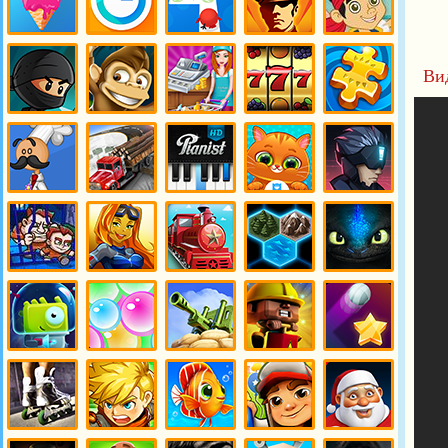
Игры
Игры на
Игры на
Игры
Игры Джейк
Мороженое
Время
Ловкость
Немцы
и Пираты
Нетландии
Ви
Игры
Игры
Игры
Игры
Игры Пазлы
Ниндзя
Обезьянки
Обслуживание
Симулятор
Игрового
Автомата
Игры Папа
Игры
Игры
Игры
Игры
Луи
Перевозка
Пианино
Питомцы
Платформеры
Игры Побег
Игры
Игры
Игры
Игры Как
Подводный
Поезда
Пошаговые
Приручить
Мир
Стратегии
Дракона
Игры
Игры
Игры
Игры
Игры
Пришельцы
Пузыри
Пушки
Разрушение
Рикошет
Игры
Ролевые
Игры Рыбки
Игры
Игры Санта