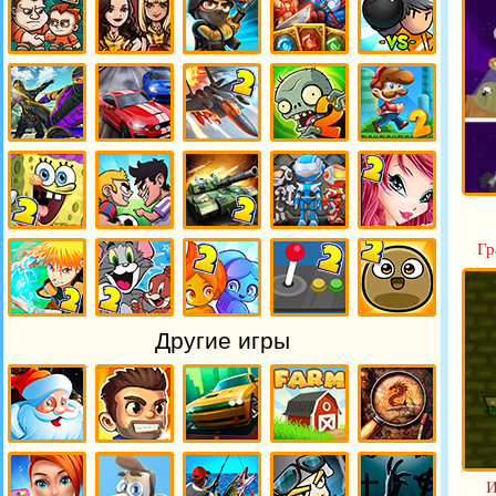
Игра на
Игры на
Игры
Игры на
Игры на
двоих для
двоих для
стрелялки на
двоих
двоих
мальчиков
девочек от
двоих от
бродилки от
бомберы от
от Мульт
Мульт
Мульт
Мульт
Мульт
семейки
семейки
семейки
семейки
семейки
Игры на
Игры гонки
Игры
Игры зомби
Игры Марио
двоих драки
на двоих от
леталки на
на двоих от
на двоих от
от Мульт
Мульт
двоих от
Мульт
Мульт
семейки
семейки
Мульт
семейки
семейки
семейки
Игры Спанч
Игры
Игры
Игры на
Игры Винкс
Гр
Боб на
футбол на
танчики на
троих от
на двоих от
двоих от
двоих от
двоих от
Мульт
Мульт
Мульт
Мульт
Мульт
семейки
семейки
семейки
семейки
семейки
Игры
Игры Том и
Игры Огонь
Игры
Игры Поу
Другие игры
Наруто на
Джерри на
и Вода на
Аркады на
на двоих от
двоих от
двоих от
двоих от
двоих от
Мульт
Мульт
Мульт
Мульт
Мульт
семейки
семейки
семейки
семейки
семейки
Игры
Игры
Игры
Игры Ферма
Игры Поиск
Новый год
Классные
Форсаж
предметов
И