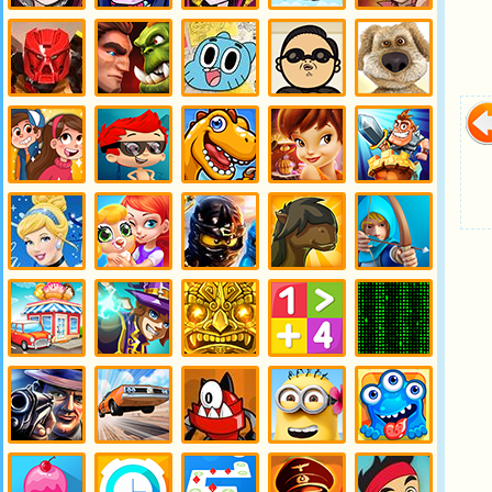
Игры Эвер
Игры
Игры
Игры
Игры
Афтер Хай
Девушки
Монстр Хай
Флэппи Берд
Бакуган
Эквестрии
13 желаний
Игры
Игры
Игры
Игры
Игры
Бионикл
Варкрафт
Гамбол
Гангам
Говорящие
Стайл
Игры
Игра Гуппи
Игры
Игры Динь-
Игры
Гравити
и Пузырики
Динозавры
Динь
Защита
Фолз
Игры
Игра
Игры Лего
Игры
Игры Лук
Золушка
Зоомагазин
Ниндзя
Лошади
Игры
Игры Магия
Игры Майя
Игры
Игры
Магазин
Математика
Матрица
Игры
Игры
Игры
Игры
Игры
Мафия
Машины
Миксели
Миньоны
Монстры