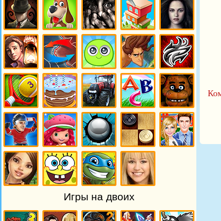
Ролики
Игры
Сабфей
Клаус
Серф
Игры
Игры
Игры
Игры
Игры
Слендермен
Собаки
Страшилки
Стройка
Сумерки
Игры Тайны
Тактические
Игры
Игры Тарзан
Игры Тату
Игры
Тамагочи
Ко
Игры
Игры Торты
Игры
Игры Учим
Игры Пять
Теннис
Тракторы
Английский
Ночей с
Фредди
Игры
Игры
Игры Шары
Игры
Игры Школа
Хоккей
Шарлотта
Шашки
Земляничка
Игры Эйви
Спанч Боб
Игры
Ханна
Игры на двоих
черепашки
Монтана
ниндзя
Игры