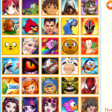
Икс и
с плюсом
Вампиры
Чародейки
Росомаха
Игры Аниме
Игры
Игры Диего
Игры
Игры
Крокодильчик
Ассасин
говорящий
свомпи
кот
Игры
Игры злые
Игры
Игры Рио
Игры
Улитка
птички
Супермен
Рейнджеры
Самураи
Игры Время
Игры
Игры Кошка
Игры Поу
Игры
приключений
Холодное
Нян
Червячки
сердце
Игры Акулы
Игры
Игры
Игры
Игры
Драконы
Призраки
Овечки
Пингвины
Игры Симс
Игры София
Игры
Игры Халк
Игры
Прекрасная
Умизуми
Человек
Паук
Пох