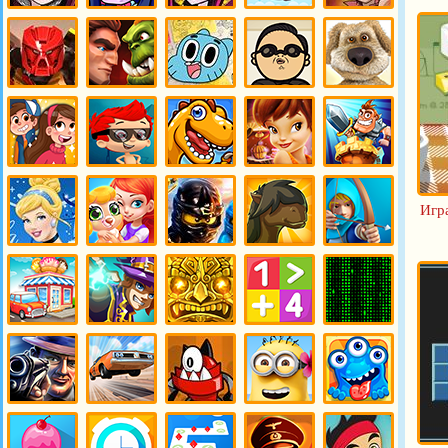
Игры Эвер
Игры
Игры
Игры
Игры
Афтер Хай
Девушки
Монстр Хай
Флэппи Берд
Бакуган
Эквестрии
13 желаний
Игры
Игры
Игры
Игры
Игры
Бионикл
Варкрафт
Гамбол
Гангам
Говорящие
Стайл
Игры
Игра Гуппи
Игры
Игры Динь-
Игры
Гравити
и Пузырики
Динозавры
Динь
Защита
Фолз
Игр
Игры
Игра
Игры Лего
Игры
Игры Лук
Золушка
Зоомагазин
Ниндзя
Лошади
Игры
Игры Магия
Игры Майя
Игры
Игры
Магазин
Математика
Матрица
Игры
Игры
Игры
Игры
Игры
Мафия
Машины
Миксели
Миньоны
Монстры