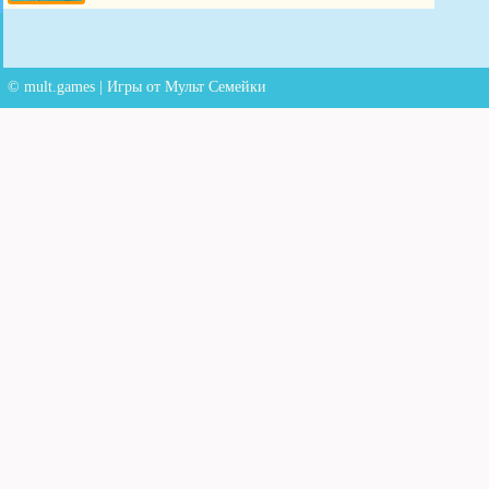
Игры
Ловушки
© mult.games | Игры от Мульт Семейки