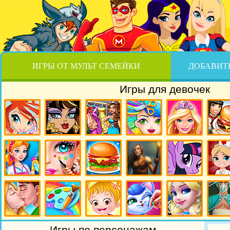
ИГРЫ ОТ МУЛЬТ СЕМЕЙКИ
ДОБАВИТЬ
Игры для девочек
Игры Винкс
Игры Школа
Игры
Игры
Игры барби
Игр
монстров
одевалки
парикмахерская
для девочек
Готовим
для девочек
для девочек
для дев
Игры
Игры
Игры
Игры
Игры пони
Игр
Уборка
Макияж для
кулинария
приключения
больн
девочек
для девочек
Игры
Игры
Игры
Игры уход
Игры
Игр
Игры по персонажам
поцелуи
раскраски
малышка
за
принцессы
Опера