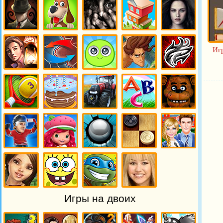
Ролики
Игры
Сабфей
Клаус
Серф
Игры
Игры
Игры
Игры
Игры
Слендермен
Собаки
Страшилки
Стройка
Сумерки
Игр
Игры Тайны
Тактические
Игры
Игры Тарзан
Игры Тату
Игры
Тамагочи
Игры
Игры Торты
Игры
Игры Учим
Игры Пять
Теннис
Тракторы
Английский
Ночей с
Фредди
Игры
Игры
Игры Шары
Игры
Игры Школа
Хоккей
Шарлотта
Шашки
Земляничка
Игры Эйви
Спанч Боб
Игры
Ханна
Игры на двоих
черепашки
Монтана
ниндзя
Игры