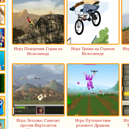
е
Игра Покорение Горки на
Игра Трюки на Горном
Игр
Велосипеде
Велосипеде
к
Игра Леталка: Самолет
Игра Путешествие
Иг
против Вертолетов
розового Дракона