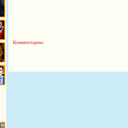
Комментарии:
у
ь
ола