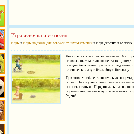
уби
Игра девочка и ее песик
Игры
»
Игры на двоих для девочек от Мульт семейки
» Игра девочка и ее песик
ки
Любишь кататься на велосипеде? Мы пред
незамысловатом транспорте, да не одному,
обещает быть таким простым и радужным, как
везешь ее к врачу в ближайшую больницу.
ек
При этом у тебя есть виртуальная подруга
болеет. Потому вы вдвоем садитесь на вели
посоревноваться. Передвигаясь на велоси
определяешь, на какой лучше тебе ехать. Тот
Удачи!
г-
тц