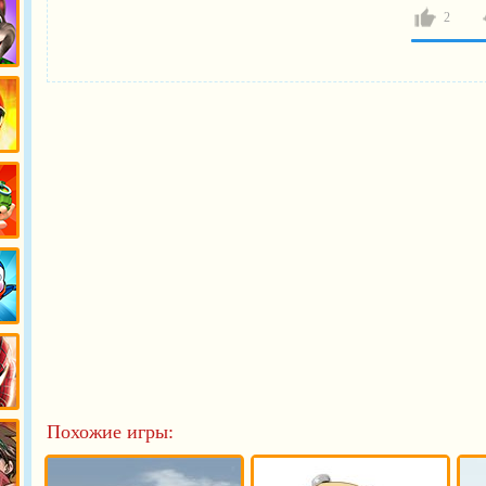
и
2
й
ры
ы
Похожие игры: