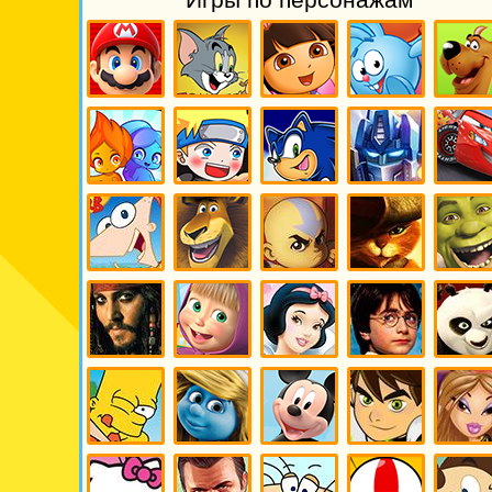
Хейзел
животными
Игры Марио
Игры Том и
Даша
Игры
Игры Ск
Джерри
Следопыт
Смешарики
Ду
Игры
Игры Огонь
Игры
Игры Соник
Игры
Игры Тач
и вода
Наруто
Трансформеры
и Оптимус
Прайм
Игры Финис
Игры
Игры
Игры Кот в
Игры Шр
и Ферб
Мадагаскар
Аватар
сапогах
Игры
Игры Маша
Игры
Игры Гарри
Игры Кун
Пираты
и медведь
Дисней
Поттер
фу панда
карибского
моря
Игры
Игры
Игры
Бен 10 Игры
Игры Бра
Симпсоны
Смурфики
Микки Маус