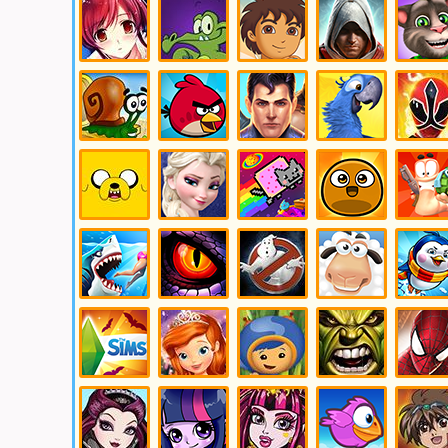
Икс и
с плюсом
Вампиры
Чародейк
Росомаха
Игры Аниме
Игры
Игры Диего
Игры
Игры
Крокодильчик
Ассасин
говорящи
свомпи
кот
Игры
Игры злые
Игры
Игры Рио
Игры
Улитка
птички
Супермен
Рейндже
Самураи
Игры Время
Игры
Игры Кошка
Игры Поу
Игры
приключений
Холодное
Нян
Червячки
сердце
Игры Акулы
Игры
Игры
Игры
Игры
Драконы
Призраки
Овечки
Пингвин
Игры Симс
Игры София
Игры
Игры Халк
Игры
Прекрасная
Умизуми
Человек
Паук