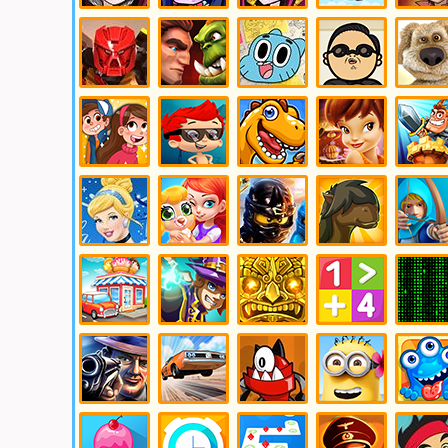
Игры Эвер
Игры
Игры
Игры
Игры
Афтер Хай
Девушки
Монстр Хай
Флэппи Берд
Бакуган
Эквестрии
13 желаний
Игры
Игры
Игры
Игры
Игры
Бионикл
Варкрафт
Гамбол
Гангам
Говорящи
Стайл
Игры
Игра Гуппи
Игры
Игры Динь-
Игры
Гравити
и Пузырики
Динозавры
Динь
Защита
Фолз
Игры
Игра
Игры Лего
Игры
Игры Лу
Золушка
Зоомагазин
Ниндзя
Лошади
Игры
Игры Магия
Игры Майя
Игры
Игры
Магазин
Математика
Матрица
Игры
Игры
Игры
Игры
Игры
Мафия
Машины
Миксели
Миньоны
Монстры