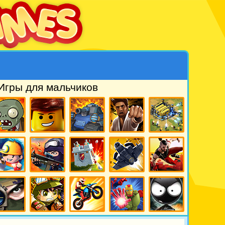
Игры для мальчиков
ры Зомби
Игры Лего
Игры Танки
Игры Драки
Игры
стратегии
Игры
Игры Контр
Игры
Игры
Игры
айнкрафт
Страйк
Защита
Леталки
Паркур
Замка
Игры
Игры
Игры
Игры
Игры
Снайпер
Армия
Мотоциклы
Мстители
Стикмен