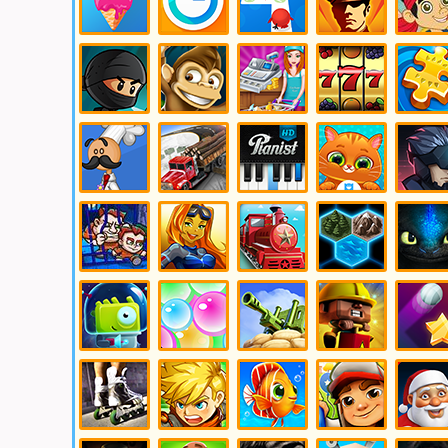
Игры
Игры на
Игры на
Игры
Игры Дж
Мороженое
Время
Ловкость
Немцы
и Пираты
Нетланди
Игры
Игры
Игры
Игры
Игры Па
Ниндзя
Обезьянки
Обслуживание
Симулятор
Игрового
Автомата
Игры Папа
Игры
Игры
Игры
Игры
Луи
Перевозка
Пианино
Питомцы
Платфор
Игры Побег
Игры
Игры
Игры
Игры Как
Подводный
Поезда
Пошаговые
Приручит
Мир
Стратегии
Дракона
Игры
Игры
Игры
Игры
Игры
Пришельцы
Пузыри
Пушки
Разрушение
Рикошет
Игры
Ролевые
Игры Рыбки
Игры
Игры Сан