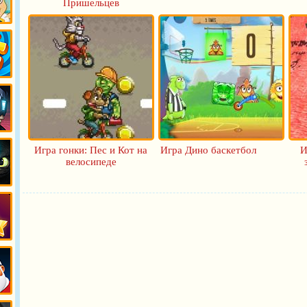
Пришельцев
ейк
и
злы
меры
Игра гонки: Пес и Кот на
Игра Дино баскетбол
И
велосипеде
ь
та