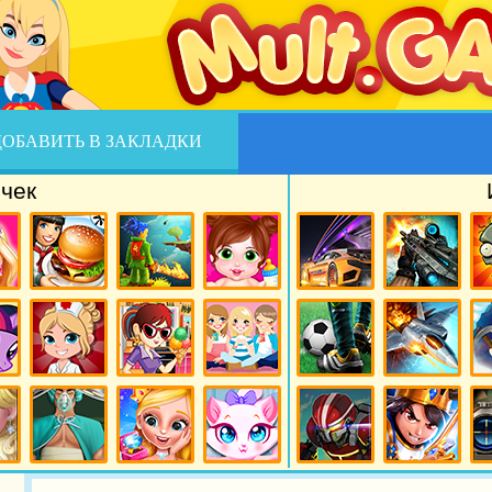
ДОБАВИТЬ В ЗАКЛАДКИ
чек
рби
Игры
Игры
Игры уход
Игры Гонки
Игры
Иг
чек
Готовим Еду
Бродилки
за
Стрелялки
для девочек
малышами
ни
Игры
Игры кухня
Игры тесты
Игры
Игры
больница
Сары
футбол
самолеты
м
Игры
Игры
Игры кошки
Игры
Игры
сы
Операция
Свадьба
Роботы
Рыцари