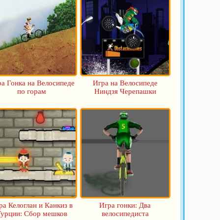
а Гонка на Велосипеде
Игра на Велосипеде
по горам
Ниндзя Черепашки
ра Келоглан и Канкиз в
Игра гонки: Два
Турции: Сбор мешков
велосипедиста