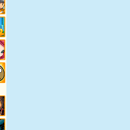
от
рио
от
кс
от
у
от
иск
в