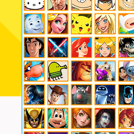
Игры Хелло
Игры ГТА
Игры
Игры Кик
Игры Кит
Китти
Масяня
Бутовский
виси Кэт
Игры
Игры
Игры
Игры
Игры
Фиксики
Рапунцель
Покемоны
Друзья
Картун
ангелов
нетворк
Игры
Игры
Игры
Игры Тотали
Игры Ну
Алладин
Звездные
Русалочка
Спайс
погоди
войны
Игры Супер
Игры Дудл
Игры
Игры
Игры Ли
корова
джамп
Король Лев
Ледниковый
и Стич
период
Игры
Игры
Игры
Игры Валли
Игры
Мортал
История
Рататуй
Бэтмен
Комбат
игрушек
Игры Люди
Игры Кузя
Игры Ким 5
Игры
Игры