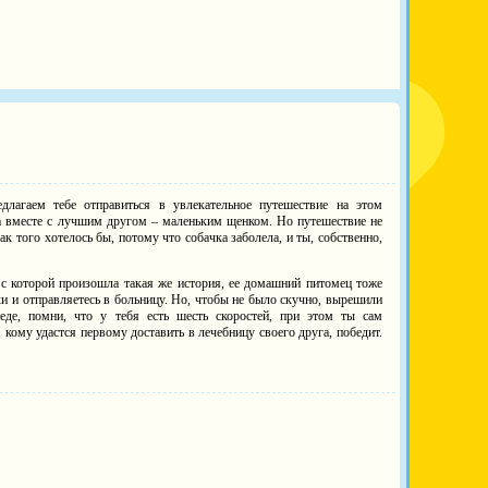
лагаем тебе отправиться в увлекательное путешествие на этом
 а вместе с лучшим другом – маленьким щенком. Но путешествие не
 того хотелось бы, потому что собачка заболела, и ты, собственно,
, с которой произошла такая же история, ее домашний питомец тоже
ки и отправляетесь в больницу. Но, чтобы не было скучно, вырешили
педе, помни, что у тебя есть шесть скоростей, при этом ты сам
, кому удастся первому доставить в лечебницу своего друга, победит.