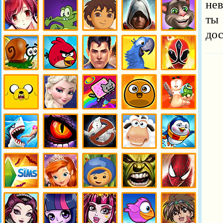
нев
Икс и
с плюсом
Вампиры
Чародейки
Росомаха
ты
до
Игры Аниме
Игры
Игры Диего
Игры
Игры
Крокодильчик
Ассасин
говорящий
свомпи
кот
Игры
Игры злые
Игры
Игры Рио
Игры
Улитка
птички
Супермен
Рейнджеры
Самураи
Игры Время
Игры
Игры Кошка
Игры Поу
Игры
приключений
Холодное
Нян
Червячки
сердце
Игры Акулы
Игры
Игры
Игры
Игры
Драконы
Призраки
Овечки
Пингвины
Игры Симс
Игры София
Игры
Игры Халк
Игры
Прекрасная
Умизуми
Человек
Паук