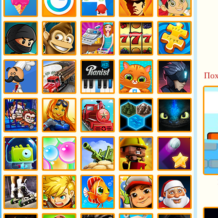
Игры
Игры на
Игры на
Игры
Игры Джейк
Мороженое
Время
Ловкость
Немцы
и Пираты
Нетландии
Игры
Игры
Игры
Игры
Игры Пазлы
Ниндзя
Обезьянки
Обслуживание
Симулятор
Игрового
Пох
Автомата
Игры Папа
Игры
Игры
Игры
Игры
Луи
Перевозка
Пианино
Питомцы
Платформеры
Игры Побег
Игры
Игры
Игры
Игры Как
Подводный
Поезда
Пошаговые
Приручить
Мир
Стратегии
Дракона
Игры
Игры
Игры
Игры
Игры
Пришельцы
Пузыри
Пушки
Разрушение
Рикошет
Игры
Ролевые
Игры Рыбки
Игры
Игры Санта