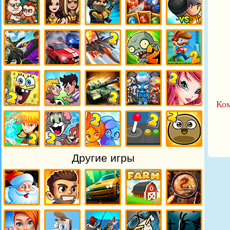
Игра на
Игры на
Игры
Игры на
Игры на
двоих для
двоих для
стрелялки на
двоих
двоих
мальчиков
девочек от
двоих от
бродилки от
бомберы от
от Мульт
Мульт
Мульт
Мульт
Мульт
семейки
семейки
семейки
семейки
семейки
Игры на
Игры гонки
Игры
Игры зомби
Игры Марио
двоих драки
на двоих от
леталки на
на двоих от
на двоих от
от Мульт
Мульт
двоих от
Мульт
Мульт
семейки
семейки
Мульт
семейки
семейки
семейки
Ко
Игры Спанч
Игры
Игры
Игры на
Игры Винкс
Боб на
футбол на
танчики на
троих от
на двоих от
двоих от
двоих от
двоих от
Мульт
Мульт
Мульт
Мульт
Мульт
семейки
семейки
семейки
семейки
семейки
Игры
Игры Том и
Игры Огонь
Игры
Игры Поу
Другие игры
Наруто на
Джерри на
и Вода на
Аркады на
на двоих от
двоих от
двоих от
двоих от
двоих от
Мульт
Мульт
Мульт
Мульт
Мульт
семейки
семейки
семейки
семейки
семейки
Игры
Игры
Игры
Игры Ферма
Игры Поиск
Новый год
Классные
Форсаж
предметов