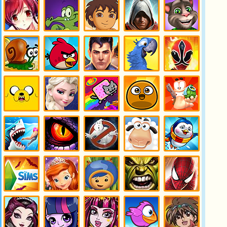
Икс и
с плюсом
Вампиры
Чародейки
Росомаха
Игры Аниме
Игры
Игры Диего
Игры
Игры
Крокодильчик
Ассасин
говорящий
свомпи
кот
Игры
Игры злые
Игры
Игры Рио
Игры
Улитка
птички
Супермен
Рейнджеры
Самураи
Игры Время
Игры
Игры Кошка
Игры Поу
Игры
приключений
Холодное
Нян
Червячки
сердце
Игры Акулы
Игры
Игры
Игры
Игры
Драконы
Призраки
Овечки
Пингвины
Игры Симс
Игры София
Игры
Игры Халк
Игры
Прекрасная
Умизуми
Человек
Паук