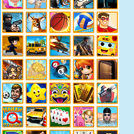
Игры Салон
Игры Как
Игры
Игры
Игры ужасы
Красоты для
достать
рыбалка
солдаты
девочек
соседа
Игры
Игры охота
Игры
Игры
Игры
полиция
баскетбол
волейбол
супергерои
Игры спорт
Игры такси
Игры
Игры
Игры
Вертолеты
Шутеры 3д
Автобусы
Игры Атака
Игры Бизнес
Игры
Игры
Игры Выход
Бильярд
Бомберы
из Комнаты
Игры
Игры для
Игры Зума
Игры
Игры
Головами
детей
Маджонг
Морской
Бой
Игры Найди
Игры
Игры
Игры
Игры