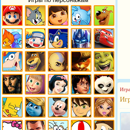
Хейзел
животными
Игры Марио
Игры Том и
Даша
Игры
Игры Скуби
Джерри
Следопыт
Смешарики
Ду
Игры
Игры Огонь
Игры
Игры Соник
Игры
Игры Тачки
и вода
Наруто
Трансформеры
и Оптимус
Прайм
Игры Финис
Игры
Игры
Игры Кот в
Игры Шрек
и Ферб
Мадагаскар
Аватар
сапогах
Игра
Игры
Игры Маша
Игры
Игры Гарри
Игры Кунг-
Иг
Пираты
и медведь
Дисней
Поттер
фу панда
карибского
моря
Игры
Игры
Игры
Бен 10 Игры
Игры Братц
Симпсоны
Смурфики
Микки Маус