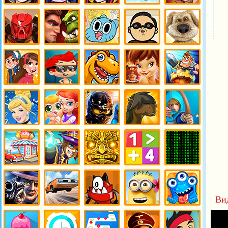
Игры Эвер
Игры
Игры
Игры
Игры
Афтер Хай
Девушки
Монстр Хай
Флэппи Берд
Бакуган
Эквестрии
13 желаний
Игры
Игры
Игры
Игры
Игры
Бионикл
Варкрафт
Гамбол
Гангам
Говорящие
Стайл
Игры
Игра Гуппи
Игры
Игры Динь-
Игры
Гравити
и Пузырики
Динозавры
Динь
Защита
Фолз
Игры
Игра
Игры Лего
Игры
Игры Лук
Золушка
Зоомагазин
Ниндзя
Лошади
Игры
Игры Магия
Игры Майя
Игры
Игры
Магазин
Математика
Матрица
Ви
Игры
Игры
Игры
Игры
Игры
Мафия
Машины
Миксели
Миньоны
Монстры