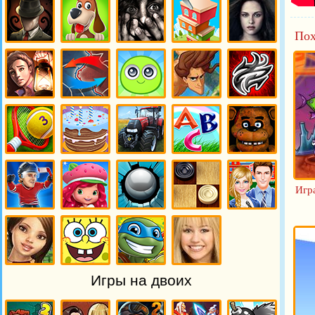
Ролики
Игры
Сабфей
Клаус
Серф
Пох
Игры
Игры
Игры
Игры
Игры
Слендермен
Собаки
Страшилки
Стройка
Сумерки
Игры Тайны
Тактические
Игры
Игры Тарзан
Игры Тату
Игры
Тамагочи
Игры
Игры Торты
Игры
Игры Учим
Игры Пять
Теннис
Тракторы
Английский
Ночей с
Фредди
Игр
Игры
Игры
Игры Шары
Игры
Игры Школа
Хоккей
Шарлотта
Шашки
Земляничка
Игры Эйви
Спанч Боб
Игры
Ханна
Игры на двоих
черепашки
Монтана
ниндзя
Игры