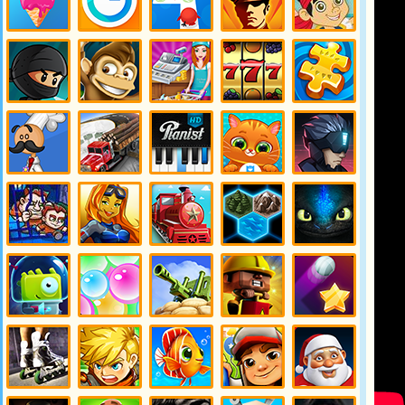
Игры
Игры на
Игры на
Игры
Игры Джейк
Мороженое
Время
Ловкость
Немцы
и Пираты
Нетландии
Игры
Игры
Игры
Игры
Игры Пазлы
Ниндзя
Обезьянки
Обслуживание
Симулятор
Игрового
Автомата
Игры Папа
Игры
Игры
Игры
Игры
Луи
Перевозка
Пианино
Питомцы
Платформеры
Игры Побег
Игры
Игры
Игры
Игры Как
Подводный
Поезда
Пошаговые
Приручить
Мир
Стратегии
Дракона
Игры
Игры
Игры
Игры
Игры
Пришельцы
Пузыри
Пушки
Разрушение
Рикошет
Игры
Ролевые
Игры Рыбки
Игры
Игры Санта