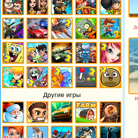
Игра на
Игры на
Игры
Игры на
Игры на
двоих для
двоих для
стрелялки на
двоих
двоих
мальчиков
девочек от
двоих от
бродилки от
бомберы от
Д
от Мульт
Мульт
Мульт
Мульт
Мульт
семейки
семейки
семейки
семейки
семейки
Игры на
Игры гонки
Игры
Игры зомби
Игры Марио
двоих драки
на двоих от
леталки на
на двоих от
на двоих от
от Мульт
Мульт
двоих от
Мульт
Мульт
семейки
семейки
Мульт
семейки
семейки
семейки
Игры Спанч
Игры
Игры
Игры на
Игры Винкс
Боб на
футбол на
танчики на
троих от
на двоих от
двоих от
двоих от
двоих от
Мульт
Мульт
Мульт
Мульт
Мульт
семейки
семейки
семейки
семейки
семейки
Игры
Игры Том и
Игры Огонь
Игры
Игры Поу
Другие игры
Наруто на
Джерри на
и Вода на
Аркады на
на двоих от
И
двоих от
двоих от
двоих от
двоих от
Мульт
Мульт
Мульт
Мульт
Мульт
семейки
семейки
семейки
семейки
семейки
Игры
Игры
Игры
Игры Ферма
Игры Поиск
Новый год
Классные
Форсаж
предметов