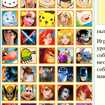
Игры Хелло
Игры ГТА
Игры
Игры Кик
Игры Кит
Китти
Масяня
Бутовский
виси Кэт
Игры
Игры
Игры
Игры
Игры
пыт
Фиксики
Рапунцель
Покемоны
Друзья
Картун
ангелов
нетворк
Иг
ур
Игры
Игры
Игры
Игры Тотали
Игры Ну
Алладин
Звездные
Русалочка
Спайс
погоди
со
войны
не
Игры Супер
Игры Дудл
Игры
Игры
Игры Лило
со
корова
джамп
Король Лев
Ледниковый
и Стич
период
мак
Игры
Игры
Игры
Игры Валли
Игры
Мортал
История
Рататуй
Бэтмен
Комбат
игрушек
Игры Люди
Игры Кузя
Игры Ким 5
Игры
Игры