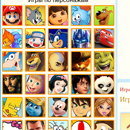
Хейзел
животными
Игры Марио
Игры Том и
Даша
Игры
Игры Скуби
Джерри
Следопыт
Смешарики
Ду
Игры
Игры Огонь
Игры
Игры Соник
Игры
Игры Тачки
и вода
Наруто
Трансформеры
и Оптимус
Прайм
Игры Финис
Игры
Игры
Игры Кот в
Игры Шрек
и Ферб
Мадагаскар
Аватар
сапогах
Игр
Игры
Игры Маша
Игры
Игры Гарри
Игры Кунг-
Иг
Пираты
и медведь
Дисней
Поттер
фу панда
карибского
моря
Игры
Игры
Игры
Бен 10 Игры
Игры Братц
Симпсоны
Смурфики
Микки Маус