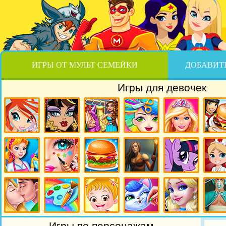
ИГРЫ ОТ МУЛЬТ СЕМЕЙКИ
ДОБАВИТЬ
Игры для девочек
Игры Винкс
Игры Школа
Игры
Игры
Игры барби
Игр
монстров
одевалки
парикмахерская
для девочек
Готовим
для девочек
для девочек
для дев
Игры
Игры
Игры
Игры
Игры пони
Игр
Уборка
Макияж для
кулинария
приключения
больн
девочек
для девочек
Игры
Игры
Игры
Игры уход
Игры
Игр
Игры по персонажам
поцелуи
раскраски
малышка
за
принцессы
Опера