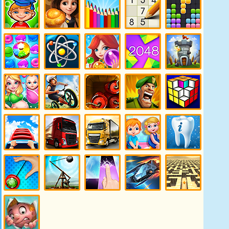
отличия
Парковка
Пасьянс и
Переделки
Плавание
Косынка
Игры
Игры
Игры
Игры
Игры Тетрис
Развивающие
Рестораны
Рисовалки
Судоку
Игры Три в
Игры
Игры
Игры 2048
Игры
Ряд
Физические
Шарики
Защита
Башни
Игры
Игры
Игры
Игры
Игры
Беременные
Велосипеды
Взрывалки
Войска
Головоломки
Игры Горки
Игры
Игры
Игры
Игры Зубы
Грузовики
Дальнобойщики
Детский Сад
Игры Йо-Йо
Игры
Игры
Игры
Игры
Катапульты
Кликеры
Космос
Лабиринты