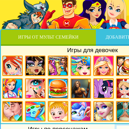
ИГРЫ ОТ МУЛЬТ СЕМЕЙКИ
ДОБАВИТЬ
Игры для девочек
Игры Винкс
Игры Школа
Игры
Игры
Игры барби
Игр
монстров
одевалки
парикмахерская
для девочек
Готовим
для девочек
для девочек
для дев
Игры
Игры
Игры
Игры
Игры пони
Игр
Уборка
Макияж для
кулинария
приключения
больн
девочек
для девочек
Игры
Игры
Игры
Игры уход
Игры
Игр
Игры по персонажам
поцелуи
раскраски
малышка
за
принцессы
Опера