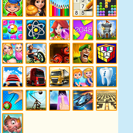
отличия
Парковка
Пасьянс и
Переделки
Плавание
Косынка
Игры
Игры
Игры
Игры
Игры Тетрис
Развивающие
Рестораны
Рисовалки
Судоку
Игры Три в
Игры
Игры
Игры 2048
Игры
Ряд
Физические
Шарики
Защита
Башни
Игры
Игры
Игры
Игры
Игры
Беременные
Велосипеды
Взрывалки
Войска
Головоломки
Игры Горки
Игры
Игры
Игры
Игры Зубы
Грузовики
Дальнобойщики
Детский Сад
Игры Йо-Йо
Игры
Игры
Игры
Игры
Катапульты
Кликеры
Космос
Лабиринты