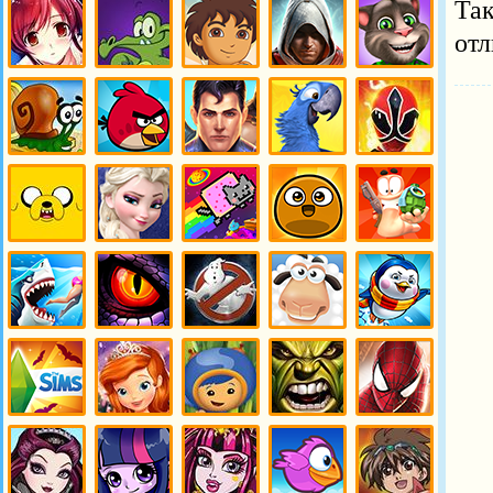
Та
Икс и
с плюсом
Вампиры
Чародейки
Росомаха
отл
Игры Аниме
Игры
Игры Диего
Игры
Игры
Крокодильчик
Ассасин
говорящий
свомпи
кот
Игры
Игры злые
Игры
Игры Рио
Игры
Улитка
птички
Супермен
Рейнджеры
Самураи
Игры Время
Игры
Игры Кошка
Игры Поу
Игры
приключений
Холодное
Нян
Червячки
сердце
Игры Акулы
Игры
Игры
Игры
Игры
Драконы
Призраки
Овечки
Пингвины
Игры Симс
Игры София
Игры
Игры Халк
Игры
Прекрасная
Умизуми
Человек
Паук