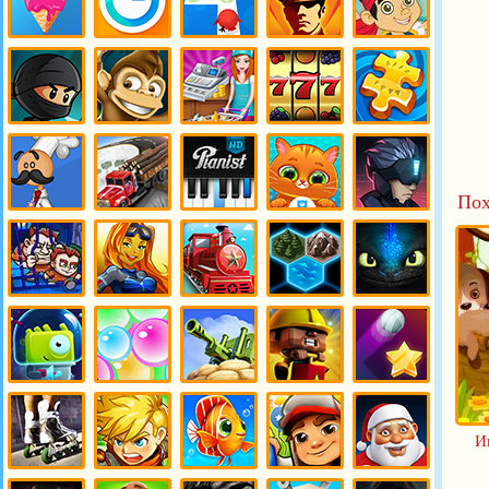
Игры
Игры на
Игры на
Игры
Игры Джейк
Мороженое
Время
Ловкость
Немцы
и Пираты
Нетландии
Игры
Игры
Игры
Игры
Игры Пазлы
Ниндзя
Обезьянки
Обслуживание
Симулятор
Игрового
Автомата
Пох
Игры Папа
Игры
Игры
Игры
Игры
Луи
Перевозка
Пианино
Питомцы
Платформеры
Игры Побег
Игры
Игры
Игры
Игры Как
Подводный
Поезда
Пошаговые
Приручить
Мир
Стратегии
Дракона
Игры
Игры
Игры
Игры
Игры
Пришельцы
Пузыри
Пушки
Разрушение
Рикошет
И
Игры
Ролевые
Игры Рыбки
Игры
Игры Санта