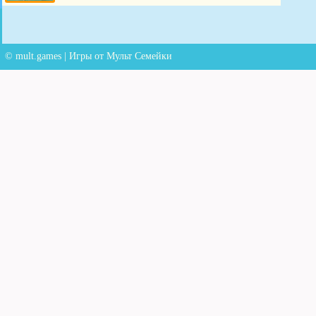
Игры
Ловушки
© mult.games | Игры от Мульт Семейки