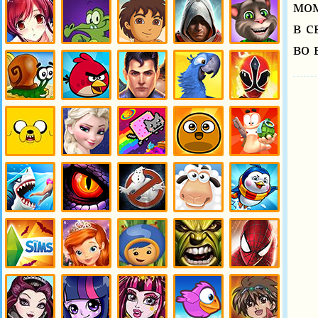
мом
Икс и
с плюсом
Вампиры
Чародейки
Росомаха
в с
во 
Игры Аниме
Игры
Игры Диего
Игры
Игры
Крокодильчик
Ассасин
говорящий
свомпи
кот
Игры
Игры злые
Игры
Игры Рио
Игры
Улитка
птички
Супермен
Рейнджеры
Самураи
Игры Время
Игры
Игры Кошка
Игры Поу
Игры
приключений
Холодное
Нян
Червячки
сердце
Игры Акулы
Игры
Игры
Игры
Игры
Драконы
Призраки
Овечки
Пингвины
Игры Симс
Игры София
Игры
Игры Халк
Игры
Прекрасная
Умизуми
Человек
Паук