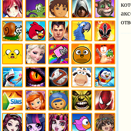
Икс и
с плюсом
Вампиры
Чародейки
ко
Росомаха
ак
отв
Игры Аниме
Игры
Игры Диего
Игры
Игры
Крокодильчик
Ассасин
говорящий
свомпи
кот
Игры
Игры злые
Игры
Игры Рио
Игры
Улитка
птички
Супермен
Рейнджеры
Самураи
Игры Время
Игры
Игры Кошка
Игры Поу
Игры
приключений
Холодное
Нян
Червячки
сердце
Игры Акулы
Игры
Игры
Игры
Игры
Драконы
Призраки
Овечки
Пингвины
Игры Симс
Игры София
Игры
Игры Халк
Игры
Прекрасная
Умизуми
Человек
Паук