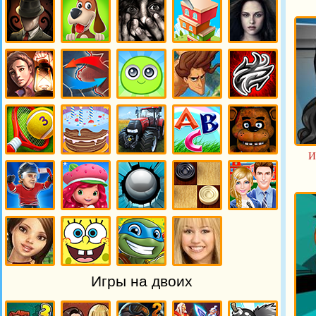
Ролики
Игры
Сабфей
Клаус
Серф
Игры
Игры
Игры
Игры
Игры
Слендермен
Собаки
Страшилки
Стройка
Сумерки
Игры Тайны
Тактические
Игры
Игры Тарзан
Игры Тату
Игры
Тамагочи
И
Игры
Игры Торты
Игры
Игры Учим
Игры Пять
Теннис
Тракторы
Английский
Ночей с
Фредди
Игры
Игры
Игры Шары
Игры
Игры Школа
Хоккей
Шарлотта
Шашки
Земляничка
Игры Эйви
Спанч Боб
Игры
Ханна
Игры на двоих
черепашки
Монтана
ниндзя
Игры