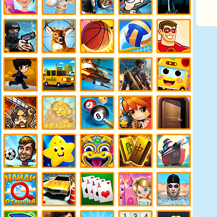
Игры Салон
Игры Как
Игры
Игры
Игры ужасы
Красоты для
достать
рыбалка
солдаты
девочек
соседа
Игры
Игры охота
Игры
Игры
Игры
полиция
баскетбол
волейбол
супергерои
Игры спорт
Игры такси
Игры
Игры
Игры
Вертолеты
Шутеры 3д
Автобусы
Игры Атака
Игры Бизнес
Игры
Игры
Игры Выход
Бильярд
Бомберы
из Комнаты
Игры
Игры для
Игры Зума
Игры
Игры
Головами
детей
Маджонг
Морской
Бой
Игры Найди
Игры
Игры
Игры
Игры