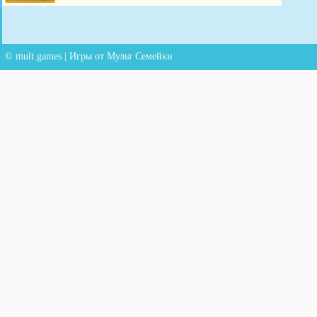
Игры
Ловушки
© mult.games | Игры от Мульт Семейки