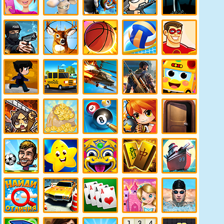
Игры Салон
Игры Как
Игры
Игры
Игры ужасы
Красоты для
достать
рыбалка
солдаты
девочек
соседа
Игры
Игры охота
Игры
Игры
Игры
полиция
баскетбол
волейбол
супергерои
Игры спорт
Игры такси
Игры
Игры
Игры
Вертолеты
Шутеры 3д
Автобусы
Игры Атака
Игры Бизнес
Игры
Игры
Игры Выход
Бильярд
Бомберы
из Комнаты
Игры
Игры для
Игры Зума
Игры
Игры
Головами
детей
Маджонг
Морской
Бой
Игры Найди
Игры
Игры
Игры
Игры