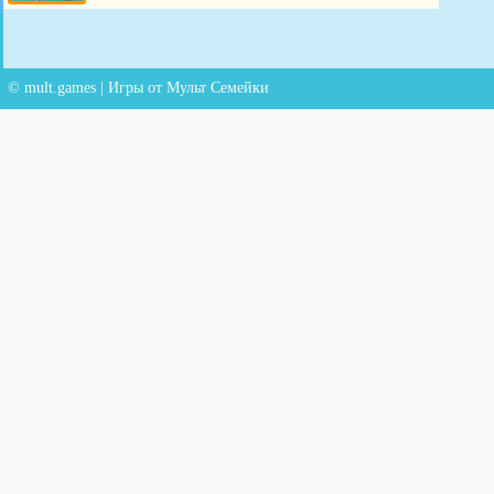
Игры
Ловушки
© mult.games | Игры от Мульт Семейки