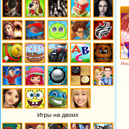
Ролики
Игры
Сабфей
Клаус
Серф
Игры
Игры
Игры
Игры
Игры
Слендермен
Собаки
Страшилки
Стройка
Сумерки
Игры Тайны
Тактические
Игры
Игры Тарзан
Игры Тату
Игры
Тамагочи
Игр
Игры
Игры Торты
Игры
Игры Учим
Игры Пять
Теннис
Тракторы
Английский
Ночей с
Фредди
Игры
Игры
Игры Шары
Игры
Игры Школа
Хоккей
Шарлотта
Шашки
Земляничка
Игры Эйви
Спанч Боб
Игры
Ханна
Игры на двоих
черепашки
Монтана
ниндзя
Игры