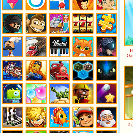
Игры
Игры на
Игры на
Игры
Игры Джейк
Мороженое
Время
Ловкость
Немцы
и Пираты
Нетландии
Игры
Игры
Игры
Игры
Игры Пазлы
Ниндзя
Обезьянки
Обслуживание
Симулятор
Игрового
Автомата
И
Од
Игры Папа
Игры
Игры
Игры
Игры
Луи
Перевозка
Пианино
Питомцы
Платформеры
Игры Побег
Игры
Игры
Игры
Игры Как
Подводный
Поезда
Пошаговые
Приручить
Мир
Стратегии
Дракона
Игры
Игры
Игры
Игры
Игры
Пришельцы
Пузыри
Пушки
Разрушение
Рикошет
Иг
Игры
Ролевые
Игры Рыбки
Игры
Игры Санта