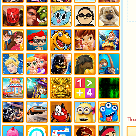
Игры Эвер
Игры
Игры
Игры
Игры
Афтер Хай
Девушки
Монстр Хай
Флэппи Берд
Бакуган
Эквестрии
13 желаний
Игры
Игры
Игры
Игры
Игры
Бионикл
Варкрафт
Гамбол
Гангам
Говорящие
Стайл
Игры
Игра Гуппи
Игры
Игры Динь-
Игры
Гравити
и Пузырики
Динозавры
Динь
Защита
Фолз
Игры
Игра
Игры Лего
Игры
Игры Лук
Золушка
Зоомагазин
Ниндзя
Лошади
Игры
Игры Магия
Игры Майя
Игры
Игры
Магазин
Математика
Матрица
Пох
Игры
Игры
Игры
Игры
Игры
Мафия
Машины
Миксели
Миньоны
Монстры