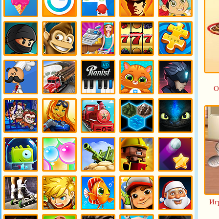
Игры
Игры на
Игры на
Игры
Игры Джейк
Мороженое
Время
Ловкость
Немцы
и Пираты
Нетландии
Игры
Игры
Игры
Игры
Игры Пазлы
Ниндзя
Обезьянки
Обслуживание
Симулятор
Игрового
Автомата
О
Игры Папа
Игры
Игры
Игры
Игры
Луи
Перевозка
Пианино
Питомцы
Платформеры
Игры Побег
Игры
Игры
Игры
Игры Как
Подводный
Поезда
Пошаговые
Приручить
Мир
Стратегии
Дракона
Игры
Игры
Игры
Игры
Игры
Пришельцы
Пузыри
Пушки
Разрушение
Рикошет
Иг
Игры
Ролевые
Игры Рыбки
Игры
Игры Санта