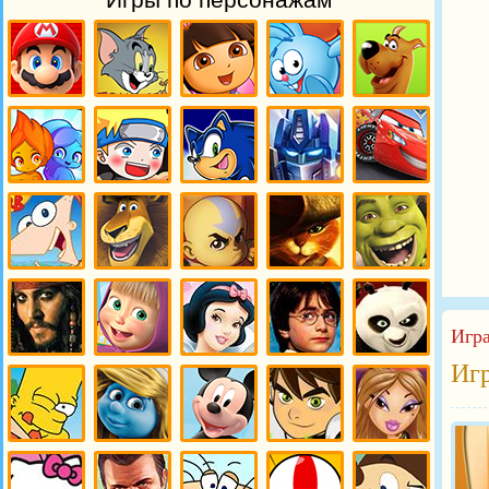
Хейзел
животными
Игры Марио
Игры Том и
Даша
Игры
Игры Скуби
Джерри
Следопыт
Смешарики
Ду
Игры
Игры Огонь
Игры
Игры Соник
Игры
Игры Тачки
и вода
Наруто
Трансформеры
и Оптимус
Прайм
Игры Финис
Игры
Игры
Игры Кот в
Игры Шрек
и Ферб
Мадагаскар
Аватар
сапогах
Игра
Игры
Игры Маша
Игры
Игры Гарри
Игры Кунг-
Иг
Пираты
и медведь
Дисней
Поттер
фу панда
карибского
моря
Игры
Игры
Игры
Бен 10 Игры
Игры Братц
Симпсоны
Смурфики
Микки Маус