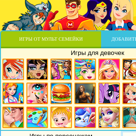
ИГРЫ ОТ МУЛЬТ СЕМЕЙКИ
ДОБАВИТЬ
Игры для девочек
Игры Винкс
Игры Школа
Игры
Игры
Игры барби
Игр
монстров
одевалки
парикмахерская
для девочек
Готовим
для девочек
для девочек
для дев
Игры
Игры
Игры
Игры
Игры пони
Игр
Уборка
Макияж для
кулинария
приключения
больн
девочек
для девочек
Игры
Игры
Игры
Игры уход
Игры
Игр
Игры по персонажам
поцелуи
раскраски
малышка
за
принцессы
Опера