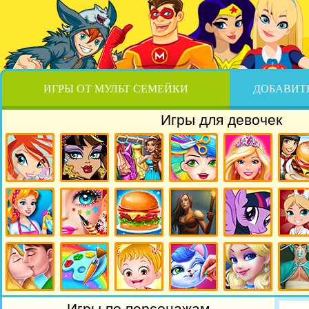
ИГРЫ ОТ МУЛЬТ СЕМЕЙКИ
ДОБАВИТЬ
Игры для девочек
Игры Винкс
Игры Школа
Игры
Игры
Игры барби
Игр
монстров
одевалки
парикмахерская
для девочек
Готовим
для девочек
для девочек
для дев
Игры
Игры
Игры
Игры
Игры пони
Игр
Уборка
Макияж для
кулинария
приключения
больн
девочек
для девочек
Игры
Игры
Игры
Игры уход
Игры
Игр
Игры по персонажам
поцелуи
раскраски
малышка
за
принцессы
Опера