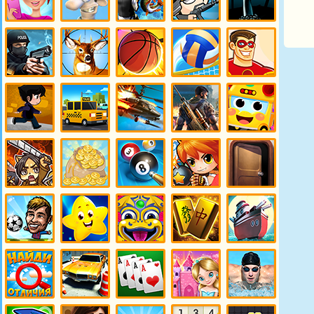
Игры Салон
Игры Как
Игры
Игры
Игры ужасы
Красоты для
достать
рыбалка
солдаты
девочек
соседа
Игры
Игры охота
Игры
Игры
Игры
полиция
баскетбол
волейбол
супергерои
Игры спорт
Игры такси
Игры
Игры
Игры
Вертолеты
Шутеры 3д
Автобусы
Игры Атака
Игры Бизнес
Игры
Игры
Игры Выход
Бильярд
Бомберы
из Комнаты
Игры
Игры для
Игры Зума
Игры
Игры
Головами
детей
Маджонг
Морской
Бой
Игры Найди
Игры
Игры
Игры
Игры