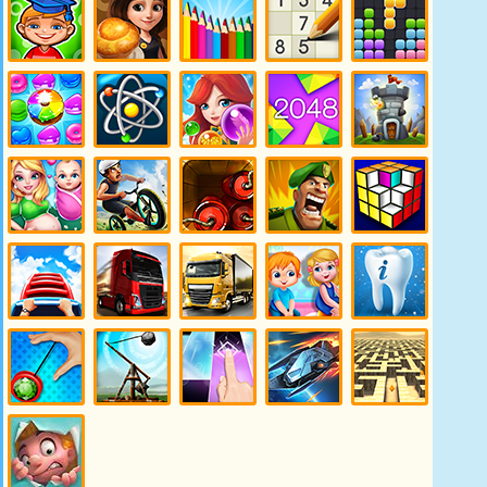
отличия
Парковка
Пасьянс и
Переделки
Плавание
Косынка
Игры
Игры
Игры
Игры
Игры Тетрис
Развивающие
Рестораны
Рисовалки
Судоку
Игры Три в
Игры
Игры
Игры 2048
Игры
Ряд
Физические
Шарики
Защита
Башни
Игры
Игры
Игры
Игры
Игры
Беременные
Велосипеды
Взрывалки
Войска
Головоломки
Игры Горки
Игры
Игры
Игры
Игры Зубы
Грузовики
Дальнобойщики
Детский Сад
Игры Йо-Йо
Игры
Игры
Игры
Игры
Катапульты
Кликеры
Космос
Лабиринты