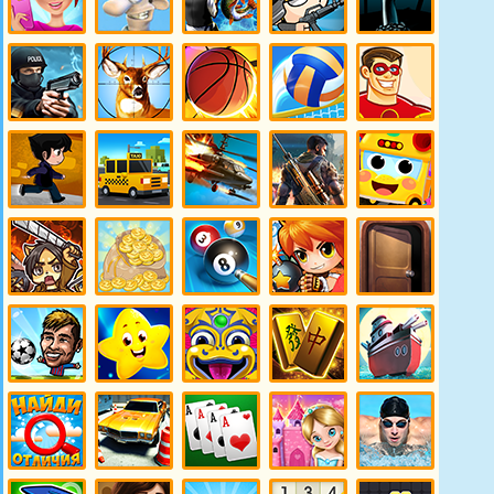
Игры Салон
Игры Как
Игры
Игры
Игры ужасы
Красоты для
достать
рыбалка
солдаты
девочек
соседа
Игры
Игры охота
Игры
Игры
Игры
полиция
баскетбол
волейбол
супергерои
Игры спорт
Игры такси
Игры
Игры
Игры
Вертолеты
Шутеры 3д
Автобусы
Игры Атака
Игры Бизнес
Игры
Игры
Игры Выход
Бильярд
Бомберы
из Комнаты
Игры
Игры для
Игры Зума
Игры
Игры
Головами
детей
Маджонг
Морской
Бой
Игры Найди
Игры
Игры
Игры
Игры