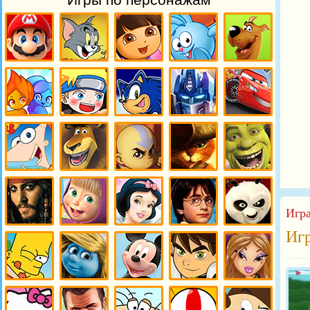
Хейзел
животными
Игры Марио
Игры Том и
Даша
Игры
Игры Скуби
Джерри
Следопыт
Смешарики
Ду
Игры
Игры Огонь
Игры
Игры Соник
Игры
Игры Тачки
и вода
Наруто
Трансформеры
и Оптимус
Прайм
Игры Финис
Игры
Игры
Игры Кот в
Игры Шрек
и Ферб
Мадагаскар
Аватар
сапогах
Игра
Игры
Игры Маша
Игры
Игры Гарри
Игры Кунг-
Иг
Пираты
и медведь
Дисней
Поттер
фу панда
карибского
моря
Игры
Игры
Игры
Бен 10 Игры
Игры Братц
Симпсоны
Смурфики
Микки Маус