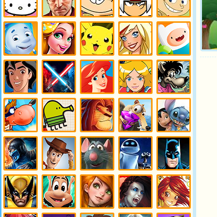
Игры Хелло
Игры ГТА
Игры
Игры Кик
Игры Кит
Китти
Масяня
Бутовский
виси Кэт
Игры
Игры
Игры
Игры
Игры
Фиксики
Рапунцель
Покемоны
Друзья
Картун
ангелов
нетворк
Игры
Игры
Игры
Игры Тотали
Игры Ну
Алладин
Звездные
Русалочка
Спайс
погоди
войны
Игры Супер
Игры Дудл
Игры
Игры
Игры Лило
корова
джамп
Король Лев
Ледниковый
и Стич
период
Игры
Игры
Игры
Игры Валли
Игры
Мортал
История
Рататуй
Бэтмен
Комбат
игрушек
Игры Люди
Игры Кузя
Игры Ким 5
Игры
Игры