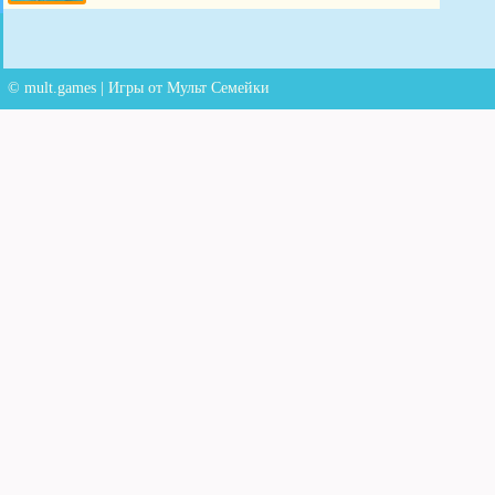
Игры
Ловушки
© mult.games | Игры от Мульт Семейки