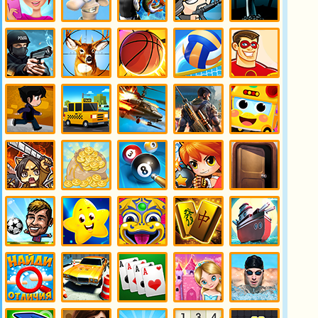
Игры Салон
Игры Как
Игры
Игры
Игры ужасы
Красоты для
достать
рыбалка
солдаты
девочек
соседа
Игры
Игры охота
Игры
Игры
Игры
полиция
баскетбол
волейбол
супергерои
Игры спорт
Игры такси
Игры
Игры
Игры
Вертолеты
Шутеры 3д
Автобусы
Игры Атака
Игры Бизнес
Игры
Игры
Игры Выход
Бильярд
Бомберы
из Комнаты
Игры
Игры для
Игры Зума
Игры
Игры
Головами
детей
Маджонг
Морской
Бой
Игры Найди
Игры
Игры
Игры
Игры