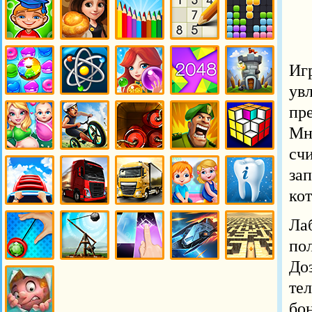
отличия
Парковка
Пасьянс и
Переделки
Плавание
Косынка
Игры
Игры
Игры
Игры
Игры Тетрис
Развивающие
Рестораны
Рисовалки
Судоку
Иг
ув
Игры Три в
Игры
Игры
Игры 2048
Игры
пре
Ряд
Физические
Шарики
Защита
Башни
Мн
сч
Игры
Игры
Игры
Игры
Игры
Беременные
Велосипеды
Взрывалки
Войска
Головоломки
за
ко
Игры Горки
Игры
Игры
Игры
Игры Зубы
Грузовики
Дальнобойщики
Детский Сад
Ла
по
До
Игры Йо-Йо
Игры
Игры
Игры
Игры
Катапульты
Кликеры
Космос
Лабиринты
те
бо