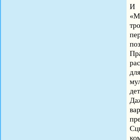
И 
«М
тр
пе
по
Пр
ра
дл
му
дет
Да
вар
пр
Сц
ко