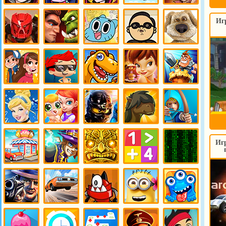
Игры Эвер
Игры
Игры
Игры
Игры
Афтер Хай
Девушки
Монстр Хай
Флэппи Берд
Бакуган
Иг
Эквестрии
13 желаний
Игры
Игры
Игры
Игры
Игры
Бионикл
Варкрафт
Гамбол
Гангам
Говорящие
Стайл
Игры
Игра Гуппи
Игры
Игры Динь-
Игры
Гравити
и Пузырики
Динозавры
Динь
Защита
Фолз
Игры
Игра
Игры Лего
Игры
Игры Лук
Золушка
Зоомагазин
Ниндзя
Лошади
Иг
Игры
Игры Магия
Игры Майя
Игры
Игры
Магазин
Математика
Матрица
Игры
Игры
Игры
Игры
Игры
Мафия
Машины
Миксели
Миньоны
Монстры