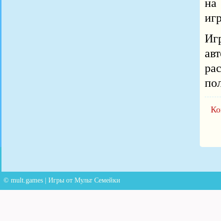
на
иг
Иг
ав
ра
по
Ко
© mult.games | Игры от Мульт Семейки