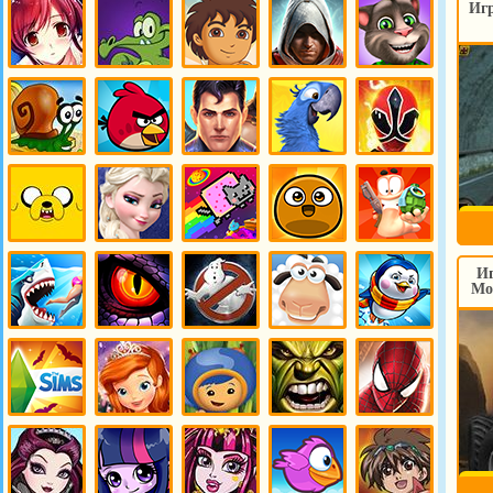
Икс и
с плюсом
Вампиры
Чародейки
Игр
Росомаха
Игры Аниме
Игры
Игры Диего
Игры
Игры
Крокодильчик
Ассасин
говорящий
свомпи
кот
Игры
Игры злые
Игры
Игры Рио
Игры
Улитка
птички
Супермен
Рейнджеры
Самураи
Игры Время
Игры
Игры Кошка
Игры Поу
Игры
приключений
Холодное
Нян
Червячки
Иг
сердце
Мо
Игры Акулы
Игры
Игры
Игры
Игры
Драконы
Призраки
Овечки
Пингвины
Игры Симс
Игры София
Игры
Игры Халк
Игры
Прекрасная
Умизуми
Человек
Паук