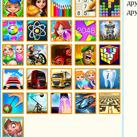
отличия
Парковка
Пасьянс и
Переделки
Плавание
др
Косынка
др
Игры
Игры
Игры
Игры
Игры Тетрис
Развивающие
Рестораны
Рисовалки
Судоку
Игры Три в
Игры
Игры
Игры 2048
Игры
Ряд
Физические
Шарики
Защита
Башни
Игры
Игры
Игры
Игры
Игры
Беременные
Велосипеды
Взрывалки
Войска
Головоломки
Игры Горки
Игры
Игры
Игры
Игры Зубы
Грузовики
Дальнобойщики
Детский Сад
Игры Йо-Йо
Игры
Игры
Игры
Игры
Катапульты
Кликеры
Космос
Лабиринты