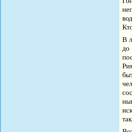
Го
не
во
Кто
В 
до
по
Ри
бы
че
со
ны
ис
так
Во