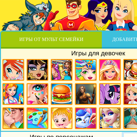
ИГРЫ ОТ МУЛЬТ СЕМЕЙКИ
ДОБАВИТЬ
Игры для девочек
Игры Винкс
Игры Школа
Игры
Игры
Игры барби
Игр
монстров
одевалки
парикмахерская
для девочек
Готовим
для девочек
для девочек
для дев
Игры
Игры
Игры
Игры
Игры пони
Игр
Уборка
Макияж для
кулинария
приключения
больн
девочек
для девочек
Игры
Игры
Игры
Игры уход
Игры
Игр
Игры по персонажам
поцелуи
раскраски
малышка
за
принцессы
Опера