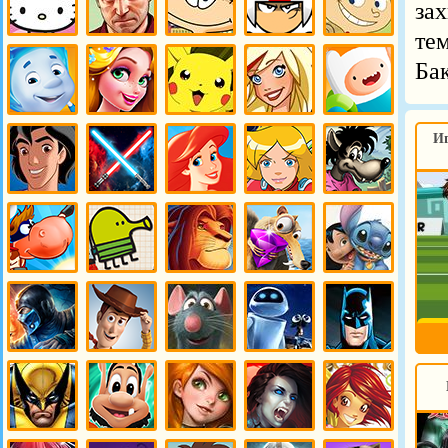
за
те
Игры Хелло
Игры ГТА
Игры
Игры Кик
Игры Кит
Китти
Масяня
Бутовский
виси Кэт
Ба
Игры
Игры
Игры
Игры
Игры
Фиксики
Рапунцель
Покемоны
Друзья
Картун
Иг
ангелов
нетворк
Игры
Игры
Игры
Игры Тотали
Игры Ну
Алладин
Звездные
Русалочка
Спайс
погоди
войны
Игры Супер
Игры Дудл
Игры
Игры
Игры Лило
корова
джамп
Король Лев
Ледниковый
и Стич
период
Игры
Игры
Игры
Игры Валли
Игры
Мортал
История
Рататуй
Бэтмен
Комбат
игрушек
Игры Люди
Игры Кузя
Игры Ким 5
Игры
Игры