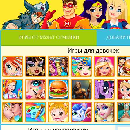
ИГРЫ ОТ МУЛЬТ СЕМЕЙКИ
ДОБАВИТЬ
Игры для девочек
Игры Винкс
Игры Школа
Игры
Игры
Игры барби
Игр
монстров
одевалки
парикмахерская
для девочек
Готовим
для девочек
для девочек
для дев
Игры
Игры
Игры
Игры
Игры пони
Игр
Уборка
Макияж для
кулинария
приключения
больн
девочек
для девочек
Игры
Игры
Игры
Игры уход
Игры
Игр
Игры по персонажам
поцелуи
раскраски
малышка
за
принцессы
Опера