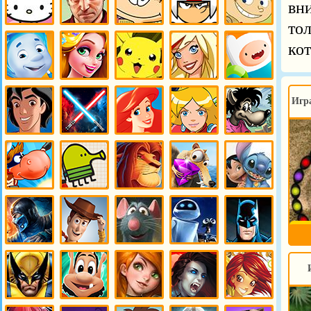
вн
то
Игры Хелло
Игры ГТА
Игры
Игры Кик
Игры Кит
Китти
Масяня
Бутовский
виси Кэт
кот
Игры
Игры
Игры
Игры
Игры
Фиксики
Рапунцель
Покемоны
Друзья
Картун
Игра
ангелов
нетворк
Игры
Игры
Игры
Игры Тотали
Игры Ну
Алладин
Звездные
Русалочка
Спайс
погоди
войны
Игры Супер
Игры Дудл
Игры
Игры
Игры Лило
корова
джамп
Король Лев
Ледниковый
и Стич
период
Игры
Игры
Игры
Игры Валли
Игры
Мортал
История
Рататуй
Бэтмен
Комбат
игрушек
Игры Люди
Игры Кузя
Игры Ким 5
Игры
Игры