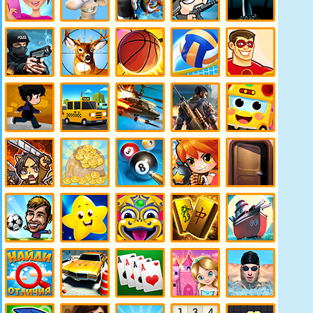
Игры Салон
Игры Как
Игры
Игры
Игры ужасы
Красоты для
достать
рыбалка
солдаты
девочек
соседа
Игры
Игры охота
Игры
Игры
Игры
полиция
баскетбол
волейбол
супергерои
Игры спорт
Игры такси
Игры
Игры
Игры
Вертолеты
Шутеры 3д
Автобусы
Игры Атака
Игры Бизнес
Игры
Игры
Игры Выход
Бильярд
Бомберы
из Комнаты
Игры
Игры для
Игры Зума
Игры
Игры
Головами
детей
Маджонг
Морской
Бой
Игры Найди
Игры
Игры
Игры
Игры