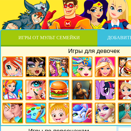
ИГРЫ ОТ МУЛЬТ СЕМЕЙКИ
ДОБАВИТЬ
Игры для девочек
Игры Винкс
Игры Школа
Игры
Игры
Игры барби
Игр
монстров
одевалки
парикмахерская
для девочек
Готовим
для девочек
для девочек
для дев
Игры
Игры
Игры
Игры
Игры пони
Игр
Уборка
Макияж для
кулинария
приключения
больн
девочек
для девочек
Игры
Игры
Игры
Игры уход
Игры
Игр
Игры по персонажам
поцелуи
раскраски
малышка
за
принцессы
Опера