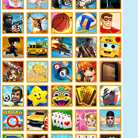
Игры Салон
Игры Как
Игры
Игры
Игры ужасы
Красоты для
достать
рыбалка
солдаты
девочек
соседа
Игры
Игры охота
Игры
Игры
Игры
полиция
баскетбол
волейбол
супергерои
Игры спорт
Игры такси
Игры
Игры
Игры
Вертолеты
Шутеры 3д
Автобусы
Игры Атака
Игры Бизнес
Игры
Игры
Игры Выход
Бильярд
Бомберы
из Комнаты
Игры
Игры для
Игры Зума
Игры
Игры
Головами
детей
Маджонг
Морской
Бой
Игры Найди
Игры
Игры
Игры
Игры