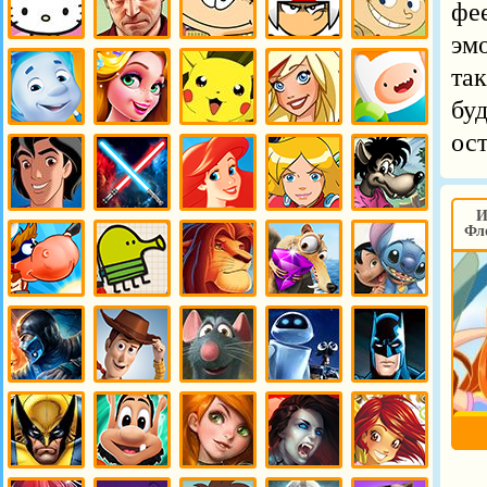
фе
эм
Игры Хелло
Игры ГТА
Игры
Игры Кик
Игры Кит
Китти
Масяня
Бутовский
виси Кэт
та
бу
Игры
Игры
Игры
Игры
Игры
ос
Фиксики
Рапунцель
Покемоны
Друзья
Картун
ангелов
нетворк
И
Игры
Игры
Игры
Игры Тотали
Игры Ну
Фл
Алладин
Звездные
Русалочка
Спайс
погоди
войны
Игры Супер
Игры Дудл
Игры
Игры
Игры Лило
корова
джамп
Король Лев
Ледниковый
и Стич
период
Игры
Игры
Игры
Игры Валли
Игры
Мортал
История
Рататуй
Бэтмен
Комбат
игрушек
Игры Люди
Игры Кузя
Игры Ким 5
Игры
Игры