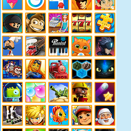
Игры
Игры на
Игры на
Игры
Игры Джейк
Мороженое
Время
Ловкость
Немцы
и Пираты
Нетландии
Игры
Игры
Игры
Игры
Игры Пазлы
Ниндзя
Обезьянки
Обслуживание
Симулятор
Игрового
Автомата
Игры Папа
Игры
Игры
Игры
Игры
Луи
Перевозка
Пианино
Питомцы
Платформеры
Игры Побег
Игры
Игры
Игры
Игры Как
Подводный
Поезда
Пошаговые
Приручить
Мир
Стратегии
Дракона
Игры
Игры
Игры
Игры
Игры
Пришельцы
Пузыри
Пушки
Разрушение
Рикошет
Игры
Ролевые
Игры Рыбки
Игры
Игры Санта