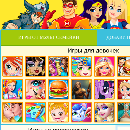
ИГРЫ ОТ МУЛЬТ СЕМЕЙКИ
ДОБАВИТЬ
Игры для девочек
Игры Винкс
Игры Школа
Игры
Игры
Игры барби
Игр
монстров
одевалки
парикмахерская
для девочек
Готовим
для девочек
для девочек
для дев
Игры
Игры
Игры
Игры
Игры пони
Игр
Уборка
Макияж для
кулинария
приключения
больн
девочек
для девочек
Игры
Игры
Игры
Игры уход
Игры
Игр
Игры по персонажам
поцелуи
раскраски
малышка
за
принцессы
Опера