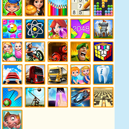
отличия
Парковка
Пасьянс и
Переделки
Плавание
Косынка
Игры
Игры
Игры
Игры
Игры Тетрис
Развивающие
Рестораны
Рисовалки
Судоку
Игры Три в
Игры
Игры
Игры 2048
Игры
Ряд
Физические
Шарики
Защита
Башни
Игры
Игры
Игры
Игры
Игры
Беременные
Велосипеды
Взрывалки
Войска
Головоломки
Игры Горки
Игры
Игры
Игры
Игры Зубы
Грузовики
Дальнобойщики
Детский Сад
Игры Йо-Йо
Игры
Игры
Игры
Игры
Катапульты
Кликеры
Космос
Лабиринты