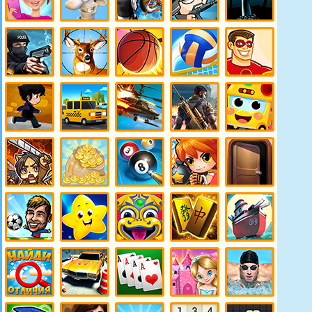
Игры Салон
Игры Как
Игры
Игры
Игры ужасы
Красоты для
достать
рыбалка
солдаты
девочек
соседа
Игры
Игры охота
Игры
Игры
Игры
полиция
баскетбол
волейбол
супергерои
Игры спорт
Игры такси
Игры
Игры
Игры
Вертолеты
Шутеры 3д
Автобусы
Игры Атака
Игры Бизнес
Игры
Игры
Игры Выход
Бильярд
Бомберы
из Комнаты
Игры
Игры для
Игры Зума
Игры
Игры
Головами
детей
Маджонг
Морской
Бой
Игры Найди
Игры
Игры
Игры
Игры